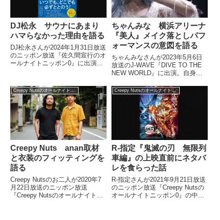
DJ松永 サウナにあまり
ちゃんみな 横浜アリーナ
ハマらなかった理由を語る
『美人』メイク落としパフ
ォーマンスの意図を語る
DJ松永さんが2024年1月31日放送
のニッポン放送『佐久間宣行のオ
ちゃんみなさんが2023年5月6日
ールナイトニッポン0』に出演。
放送のJ-WAVE『DIVE TO THE
メディア仕事をセーブして時間に
NEW WORLD』に出演。自身の
余裕ができたため、今までやれな
横浜アリーナライブでの『美人』
かったことをいろいろとやってみ
の際のメイク落としパフォーマン
Creepy Nutsのオールナイトニッポン0
Creepy Nutsのオールナイトニッポン0
たと話し、サウナにトライしてみ
スの意図について、話していまし
たものの、あまりハマらなかった
た。
件を紹介していました。
Creepy Nuts anan取材
R-指定『鬼滅の刃 無限列
と衣装のフィッティングを
車編』の上映直前にネタバ
語る
レを食らった話
Creepy Nutsのお二人が2020年7
R-指定さんが2021年9月21日放送
月22日放送のニッポン放送
のニッポン放送『Creepy Nutsの
『Creepy Nutsのオールナイトニ
オールナイトニッポン0』の中で
ッポン0』の中で雑誌ananの取材
『鬼滅の刃 無限列車編』の上映
で普段着ないタイプの服を着て撮
直前に同行者の友人からネタバレ
影をした話をしていました。（R-
を食らった話をしていました。