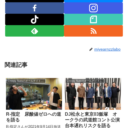
miyearnzzlabo
関連記事
Creepy Nutsのオールナイトニッポン0
Creepy Nutsのオールナイトニッポン0
R-指定 尿酸値ゼロへの道
DJ松永と東京03飯塚 オ
を語る
ークラの武道館コント公演
台本遅れリスクを語る
R-指定さんが2021年9月14日放送