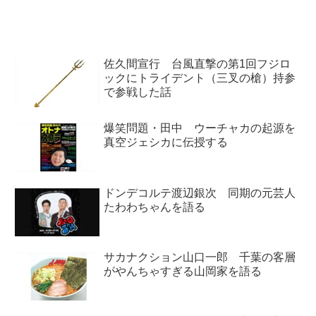
指定）でもホンマに俺ら、松永さ
んが...
佐久間宣行 台風直撃の第1回フジロ
ックにトライデント（三叉の槍）持参
で参戦した話
爆笑問題・田中 ウーチャカの起源を
真空ジェシカに伝授する
ドンデコルテ渡辺銀次 同期の元芸人
たわわちゃんを語る
サカナクション山口一郎 千葉の客層
がやんちゃすぎる山岡家を語る