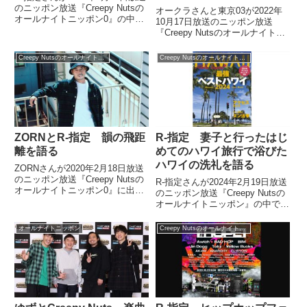
のニッポン放送『Creepy Nutsの
オークラさんと東京03が2022年
オールナイトニッポン0』の中で
10月17日放送のニッポン放送
痛風デビューをした件についてト
『Creepy Nutsのオールナイトニ
ーク。尿酸値を下げるためにして
ッポン』にゲスト出演。Creepy
いることなどを話していました。
Nuts＆東京03の武道館コント公
Creepy Nutsのオールナイトニッポン0
Creepy Nutsのオールナイトニッポン0
演において、オークラさんの台本
が遅れるリスクについて話してい
ました。
ZORNとR-指定 韻の飛距
R-指定 妻子と行ったはじ
離を語る
めてのハワイ旅行で浴びた
ハワイの洗礼を語る
ZORNさんが2020年2月18日放送
のニッポン放送『Creepy Nutsの
R-指定さんが2024年2月19日放送
オールナイトニッポン0』に出
のニッポン放送『Creepy Nutsの
演。R-指定さん、DJ松永さんと
オールナイトニッポン』の中で妻
韻の飛距離について話していまし
子とともに行ったはじめてのハワ
た。Creepy Nutsのオールナイト
イ旅行についてトーク。そこでハ
オールナイトニッポン
Creepy Nutsのオールナイトニッポン0
ニッポン0、この後3時から！お
ワイの洗礼を浴びてしまったこと
い...
を話していました。