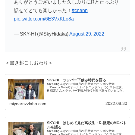
ありがとうございました久しぶりにRとたっぷり
話せてとても楽しかった！
#cnann
pic.twitter.com/6E3VxKLo8a
— SKY-HI (@SkyHidaka)
August 29, 2022
＜書き起こしおわり＞
SKY-HI ラッパー下積み時代を語る
SKY-HIさんが2022年8月29日放送のニッポン放送
『Creepy Nutsのオールナイトニッポン』にゲスト出演。
R-指定さんとラッパー下積み時代を振り返っていました。
2022.08.30
miyearnzzlabo.com
SKY-HI はじめて見た高校生・R-指定のMCバト
ルを語る
SKY-HIさんが2022年8月29日放送のニッポン放送
『Creepy Nutsのオールナイトニッポン』にゲスト出演。