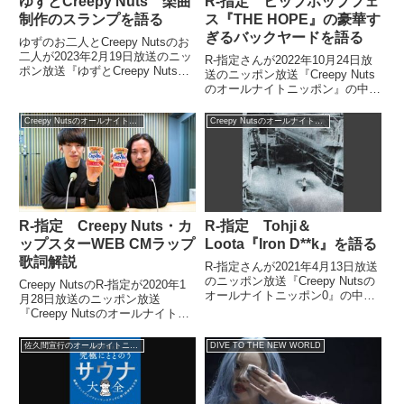
ゆずとCreepy Nuts 楽曲
R-指定 ヒップホップフェ
制作のスランプを語る
ス『THE HOPE』の豪華す
ぎるバックヤードを語る
ゆずのお二人とCreepy Nutsのお
二人が2023年2月19日放送のニッ
R-指定さんが2022年10月24日放
ポン放送『ゆずとCreepy Nutsの
送のニッポン放送『Creepy Nuts
オールナイトニッポン』の中で楽
のオールナイトニッポン』の中で
曲制作時に陥ってしまうスランプ
前日に参加したヒップホップフェ
について話していました。
ス『THE HOPE』のバックステ
Creepy Nutsのオールナイトニッポン0
Creepy Nutsのオールナイトニッポン0
ージについてトーク。豪華すぎる
ケータリングなどを話していまし
た。
R-指定 Creepy Nuts・カ
R-指定 Tohji＆
ップスターWEB CMラップ
Loota『Iron D**k』を語る
歌詞解説
R-指定さんが2021年4月13日放送
のニッポン放送『Creepy Nutsの
Creepy NutsのR-指定が2020年1
オールナイトニッポン0』の中で
月28日放送のニッポン放送
Tohji＆Loota『Iron D**k』を紹介
『Creepy Nutsのオールナイトニ
していました。
ッポン0』の中でカップスター
WEB CMの楽曲のラップ歌詞の
佐久間宣行のオールナイトニッポン0
DIVE TO THE NEW WORLD
解説をしていました。#カップス
ター コラボ企画いかがでしたか
❓?引き...