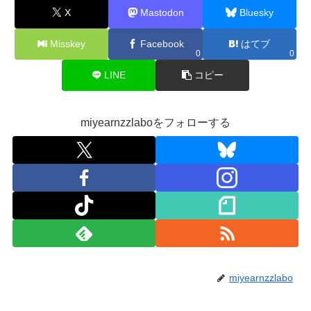
X
Mastodon
Bluesky
Misskey
Facebook
はてブ
0
0
LINE
コピー
miyearnzzlaboをフォローする
miyearnzzlabo