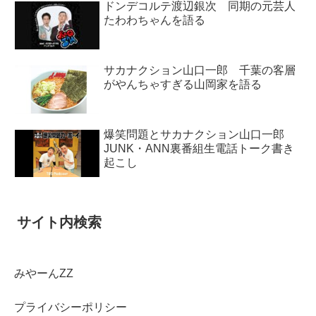
ドンデコルテ渡辺銀次 同期の元芸人
たわわちゃんを語る
サカナクション山口一郎 千葉の客層
がやんちゃすぎる山岡家を語る
爆笑問題とサカナクション山口一郎
JUNK・ANN裏番組生電話トーク書き
起こし
サイト内検索
みやーんZZ
プライバシーポリシー