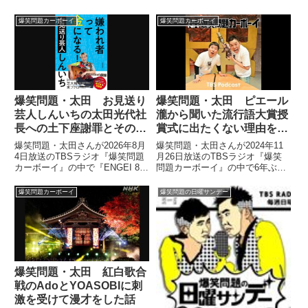
にサプライズ出演した立川梅春
（ビートたけし）が披露した落語
爆笑問題カーボーイ
爆笑問題カーボーイ
の凄さについて話していました。
爆笑問題「これは事件です」タイ
タンライブ20周年にビートたけ
し...
爆笑問題・太田 お見送り
爆笑問題・太田 ピエール
芸人しんいちの太田光代社
瀧から聞いた流行語大賞授
長への土下座謝罪とその後
賞式に出たくない理由を語
の炎上を語る
る
爆笑問題・太田さんが2026年8月
爆笑問題・太田さんが2024年11
4日放送のTBSラジオ『爆笑問題
月26日放送のTBSラジオ『爆笑
カーボーイ』の中で『ENGEI 8
問題カーボーイ』の中で6年ぶり
笑いの夏祭り』を振り返り。『爆
ぐらいでピエール瀧さんと会った
笑レッドカーペット』に出演した
際の模様について話していまし
爆笑問題カーボーイ
爆笑問題の日曜サンデー
際、お見送り芸人しんいちさんが
た。
裏でタイタン太田光代社長に土下
座謝罪していたことについて話し
ていました。
爆笑問題・太田 紅白歌合
戦のAdoとYOASOBIに刺
激を受けて漫才をした話