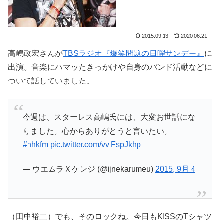
2015.09.13
2020.06.21
高嶋政宏さんが
TBSラジオ『爆笑問題の日曜サンデー』
に
出演。音楽にハマッたきっかけや自身のバンド活動などに
ついて話していました。
今週は、スターレス高嶋氏には、大変お世話にな
りました。心からありがとうと言いたい。
#nhkfm
pic.twitter.com/vvIFspJkhp
— ウエムラＸケンジ (@ijnekarumeu)
2015, 9月 4
（田中裕二）でも、そのロックね。今日もKISSのTシャツ