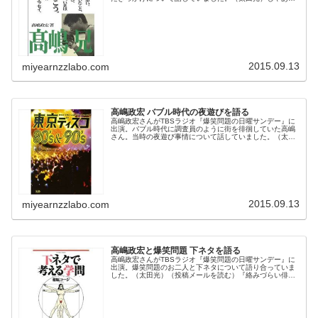
者にっていうのは、その後になるわけですか？（高嶋政
宏）それで、そのバンドをやってい...
2015.09.13
miyearnzzlabo.com
高嶋政宏 バブル時代の夜遊びを語る
高嶋政宏さんがTBSラジオ『爆笑問題の日曜サンデー』に
出演。バブル時代に調査員のように街を徘徊していた高嶋
さん。当時の夜遊び事情について話していました。（太田
光）いや、ウンコ話が面白くて。枚挙にいとまがない
（笑）。（田中裕二）『ここは赤坂応...
2015.09.13
miyearnzzlabo.com
高嶋政宏と爆笑問題 下ネタを語る
高嶋政宏さんがTBSラジオ『爆笑問題の日曜サンデー』に
出演。爆笑問題のお二人と下ネタについて語り合っていま
した。（太田光）（投稿メールを読む）『絡みづらい俳優
さんは誰ですか？』。（田中裕二）あっ、これはいます？
（高嶋政宏）いやー、これはね、...