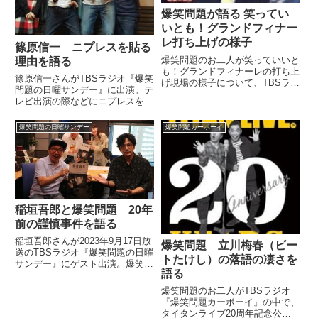
爆笑問題が語る 笑ってい
いとも！グランドフィナー
レ打ち上げの様子
篠原信一 ニプレスを貼る
爆笑問題のお二人が笑っていいと
理由を語る
も！グランドフィナーレの打ち上
篠原信一さんがTBSラジオ『爆笑
げ現場の様子について、TBSラジ
問題の日曜サンデー』に出演。テ
オ『爆笑問題カーボーイ』で語っ
レビ出演の際などにニプレスを貼
ていました。（田中裕二）太田さ
る理由について話していました。
ん、一睡もしてないでしょ？（太
（田中裕二）それで、バラエティ
田光）一睡もしてないですよ。昨
爆笑問題の日曜サンデー
爆笑問題カーボーイ
ーに出だした時にもう、すぐに中
日、いいとも終わって、打ち上...
居くんが引っ張ってきて。もう、
すげー突っ込むじゃん。あの人...
稲垣吾郎と爆笑問題 20年
前の謹慎事件を語る
稲垣吾郎さんが2023年9月17日放
爆笑問題 立川梅春（ビー
送のTBSラジオ『爆笑問題の日曜
トたけし）の落語の凄さを
サンデー』にゲスト出演。爆笑問
語る
題のお二人と20年前の謹慎事件
について、話していました。
爆笑問題のお二人がTBSラジオ
『爆笑問題カーボーイ』の中で、
タイタンライブ20周年記念公演