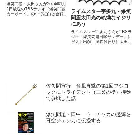
爆笑問題・太田さんが2024年1月
2日放送のTBSラジオ『爆笑問題
ライムスター宇多丸・爆笑
カーボーイ』の中で紅白歌合戦の
問題太田光の執拗なイジリ
AdoさんとYOASOBIのパフォー
にあう
マンスについてトーク。そこから
刺激を受けて2024年元旦の『爆
ライムスター宇多丸さんがTBSラ
笑ヒットパレード』での漫才に臨
ジオ『爆笑問題日曜サンデー』に
んだと話していました。
ゲスト出演。挨拶代わりに太田光
さんにイジられまくっていまし
た。（田中裕二）TBSラジオ爆笑
問題日曜サンデー ここは赤坂応
接間、本日のお客様はライムスタ
ー宇多丸さんです。どうも、よ...
佐久間宣行 台風直撃の第1回フジロ
ックにトライデント（三叉の槍）持参
で参戦した話
爆笑問題・田中 ウーチャカの起源を
真空ジェシカに伝授する