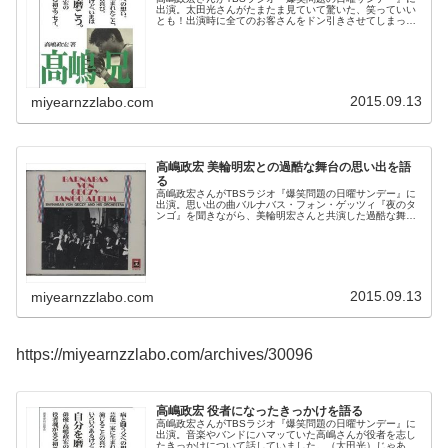
出演。太田光さんがたまたま見ていて驚いた、笑っていい
とも！出演時に全てのお客さんをドン引きさせてしまった
話をしていました。（太田光）変わっているんですよ、こ
の。（江藤愛）そんなイメージ、...
2015.09.13
miyearnzzlabo.com
高嶋政宏 美輪明宏との過酷な舞台の思い出を語
る
高嶋政宏さんがTBSラジオ『爆笑問題の日曜サンデー』に
出演。思い出の曲バルナバス・フォン・ゲッツィ『夜のタ
ンゴ』を聞きながら、美輪明宏さんと共演した過酷な舞台
の思い出を語っていました。（田中裕二）そんな高嶋さん
のいちばん好きな曲をBGMにプ...
2015.09.13
miyearnzzlabo.com
https://miyearnzzlabo.com/archives/30096
高嶋政宏 役者になったきっかけを語る
高嶋政宏さんがTBSラジオ『爆笑問題の日曜サンデー』に
出演。音楽やバンドにハマッていた高嶋さんが役者を志し
たきっかけについて話していました。（太田光）じゃあ役