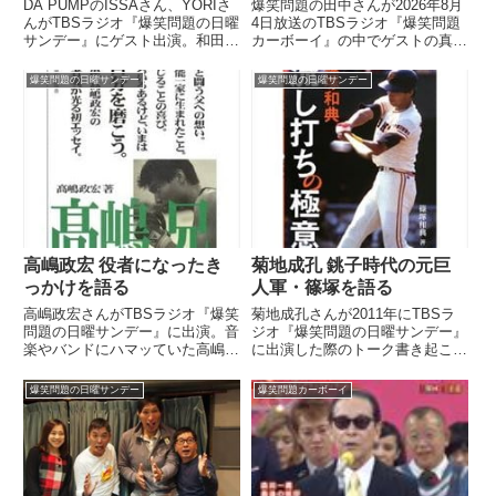
DA PUMPのISSAさん、YORIさ
爆笑問題の田中さんが2026年8月
んがTBSラジオ『爆笑問題の日曜
4日放送のTBSラジオ『爆笑問題
サンデー』にゲスト出演。和田ア
カーボーイ』の中でゲストの真空
キ子さんにはじめて遭遇した際に
ジェシカのお二人に自身のあだ名
受けた衝撃について話していまし
「ウーチャカ」の起源を紹介。今
爆笑問題の日曜サンデー
爆笑問題の日曜サンデー
た。
後、川北さんが「ウーチャカ」と
言った際には補足で説明するよう
に伝えていました。
高嶋政宏 役者になったき
菊地成孔 銚子時代の元巨
っかけを語る
人軍・篠塚を語る
高嶋政宏さんがTBSラジオ『爆笑
菊地成孔さんが2011年にTBSラ
問題の日曜サンデー』に出演。音
ジオ『爆笑問題の日曜サンデー』
楽やバンドにハマッていた高嶋さ
に出演した際のトーク書き起こ
んが役者を志したきっかけについ
し。銚子出身の菊地成孔さんが、
て話していました。（太田光）じ
元巨人軍の篠塚和典さんの銚子時
爆笑問題の日曜サンデー
爆笑問題カーボーイ
ゃあ役者にっていうのは、その後
代の話をしていました。（田中裕
になるわけですか？（高嶋政宏）
二）でもこれ、1963年、銚子で
それで、そのバンドをやってい...
お生まれになったということ...