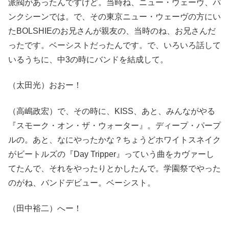
派閥があったんですけど。当時ね、ニュー・ウェーヴ、パ
ンクシーンでは。で、その東京ニュー・ウェーヴの方にい
たBOLSHIEのお兄さんが親友の、当時のね、お兄さんだ
ったです。ベーシストだったんです。で、いろいろ話して
いるうちに、中3の時にバンドを結成して。
（太田光）おおー！
（高嶋政宏）で、その時に、KISS、あと、みんながやる
『スモーク・オン・ザ・ウォーター』。ディープ・パープ
ルの。あと、なにやったかな？ちょうどホワイトスネイク
がビートルズの『Day Tripper』っていう曲をカヴァーし
てたんで、それをやったりとかしたんで。学園祭でやった
のがね、バンドデビュー。ベーシスト。
（田中裕二）へー！