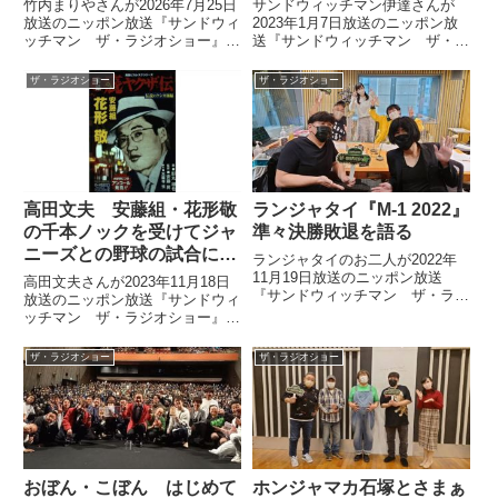
竹内まりやさんが2026年7月25日
サンドウィッチマン伊達さんが
放送のニッポン放送『サンドウィ
2023年1月7日放送のニッポン放
ッチマン ザ・ラジオショー』に
送『サンドウィッチマン ザ・ラ
出演。伊達みきおさんの演じる演
ジオショー』の中でお餅について
歌歌手・萬みきおの楽曲『契り』
トーク。「お正月三が日のおめで
ザ・ラジオショー
ザ・ラジオショー
をカバーし、「萬みきおの弟子、
たい時に食べるものは基本的に太
億まりやです」と名乗っていまし
らない」と自説を語っていまし
た。
た。
高田文夫 安藤組・花形敬
ランジャタイ『M-1 2022』
の千本ノックを受けてジャ
準々決勝敗退を語る
ニーズとの野球の試合に臨
ランジャタイのお二人が2022年
んだ話
11月19日放送のニッポン放送
高田文夫さんが2023年11月18日
『サンドウィッチマン ザ・ラジ
放送のニッポン放送『サンドウィ
オショー』でM-1グランプリ2022
ッチマン ザ・ラジオショー』の
準々決勝での敗退について話して
中で小学生の頃、ジャニー喜多川
いました。
さんが創設した野球チーム・ジャ
ザ・ラジオショー
ザ・ラジオショー
ニーズと何回か対戦した際の模様
を紹介。当時、渋谷を仕切ってい
た安藤組の花形敬さんの千本ノッ
ク特訓を受けていたことなどを話
していました。
おぼん・こぼん はじめて
ホンジャマカ石塚とさまぁ