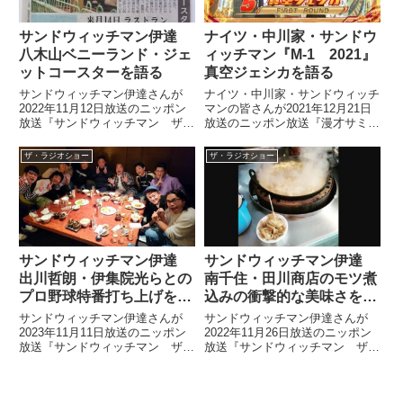
サンドウィッチマン伊達
ナイツ・中川家・サンドウ
八木山ベニーランド・ジェ
ィッチマン『M-1 2021』
ットコースターを語る
真空ジェシカを語る
サンドウィッチマン伊達さんが
ナイツ・中川家・サンドウィッチ
2022年11月12日放送のニッポン
マンの皆さんが2021年12月21日
放送『サンドウィッチマン ザ・
放送のニッポン放送『漫才サミッ
ラジオショー』で仙台の遊園地、
トのオールナイトニッポン』の中
八木山ベニーランドについてトー
で、M-1グランプリ2021を振り返
ザ・ラジオショー
ザ・ラジオショー
ク。11月14日にラストランとな
り。真空ジェシカのネタについ
るジェットコースターのことなど
て、それぞれの採点をもとに話し
について話していました。
ていました。
サンドウィッチマン伊達
サンドウィッチマン伊達
出川哲朗・伊集院光らとの
南千住・田川商店のモツ煮
プロ野球特番打ち上げを語
込みの衝撃的な美味さを語
る
る
サンドウィッチマン伊達さんが
サンドウィッチマン伊達さんが
2023年11月11日放送のニッポン
2022年11月26日放送のニッポン
放送『サンドウィッチマン ザ・
放送『サンドウィッチマン ザ・
ラジオショー』の中で出川哲朗さ
ラジオショー』の中でロケで訪れ
ん、伊集院光さんらとのプロ野球
た南千住・田川商店のモツ煮込み
特番の撮影をしたことについてト
が衝撃的に美味しかったという話