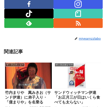
miyearnzzlabo
関連記事
ザ・ラジオショー
ザ・ラジオショー
竹内まりや 萬みきお（サ
サンドウィッチマン伊達
ンド伊達）に弟子入り・
「お正月三が日はいくら食
「億まりや」を名乗る
べても太らない」