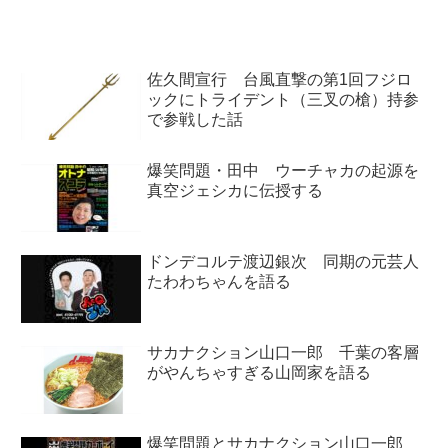
ーク。収録後に出演者の有志で打
をしていました。
ち上げをした際の模様を話してい
ました。
佐久間宣行 台風直撃の第1回フジロ
ックにトライデント（三叉の槍）持参
で参戦した話
爆笑問題・田中 ウーチャカの起源を
真空ジェシカに伝授する
ドンデコルテ渡辺銀次 同期の元芸人
たわわちゃんを語る
サカナクション山口一郎 千葉の客層
がやんちゃすぎる山岡家を語る
爆笑問題とサカナクション山口一郎