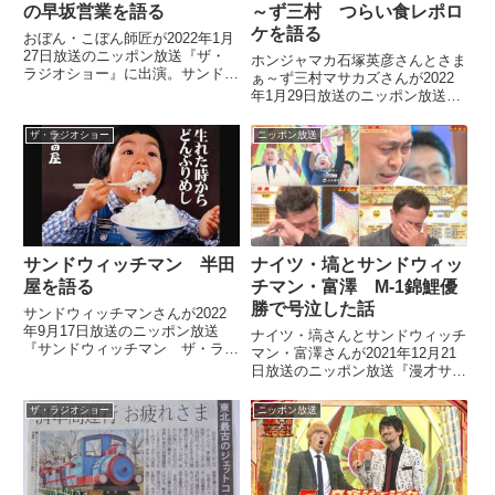
の早坂営業を語る
～ず三村 つらい食レポロ
ケを語る
おぼん・こぼん師匠が2022年1月
27日放送のニッポン放送『ザ・
ホンジャマカ石塚英彦さんとさま
ラジオショー』に出演。サンドウ
ぁ～ず三村マサカズさんが2022
ィッチマンのお二人とはじめての
年1月29日放送のニッポン放送
早坂営業『爆笑!!お笑いフェスin
『サンドウィッチマン ザ・ラジ
津山』の模様について話していま
オショーサタデー』に出演。サン
ザ・ラジオショー
ニッポン放送
した。
ドウィッチマンのお二人とつらい
食レポロケについて話していまし
た。
サンドウィッチマン 半田
ナイツ・塙とサンドウィッ
屋を語る
チマン・富澤 M-1錦鯉優
勝で号泣した話
サンドウィッチマンさんが2022
年9月17日放送のニッポン放送
ナイツ・塙さんとサンドウィッチ
『サンドウィッチマン ザ・ラジ
マン・富澤さんが2021年12月21
オショー』で宮城県を中心に展開
日放送のニッポン放送『漫才サミ
するチェーン店、半田屋について
ットのオールナイトニッポン』の
話していました。
中で、M-1グランプリ2021の錦鯉
ザ・ラジオショー
ニッポン放送
優勝で号泣していた件について話
していました。