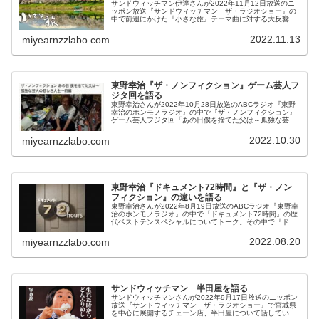
サンドウィッチマン伊達さんが2022年11月12日放送のニ
ッポン放送『サンドウィッチマン ザ・ラジオショー』の
中で前週にかけた『小さな旅』テーマ曲に対する大反響を
紹介していました。
2022.11.13
miyearnzzlabo.com
東野幸治『ザ・ノンフィクション』ゲーム芸人フ
ジタ回を語る
東野幸治さんが2022年10月28日放送のABCラジオ『東野
幸治のホンモノラジオ』の中で『ザ・ノンフィクション』
ゲーム芸人フジタ回「あの日僕を捨てた父は～孤独な芸人
の悲しき人生～」について話していました。
2022.10.30
miyearnzzlabo.com
東野幸治『ドキュメント72時間』と『ザ・ノン
フィクション』の違いを語る
東野幸治さんが2022年8月19日放送のABCラジオ『東野幸
治のホンモノラジオ』の中で『ドキュメント72時間』の歴
代ベストテンスペシャルについてトーク。その中で『ドキ
ュメント72時間』と『ザ・ノンフィクション』の違いにつ
いて話していました。
2022.08.20
miyearnzzlabo.com
サンドウィッチマン 半田屋を語る
サンドウィッチマンさんが2022年9月17日放送のニッポン
放送『サンドウィッチマン ザ・ラジオショー』で宮城県
を中心に展開するチェーン店、半田屋について話していま