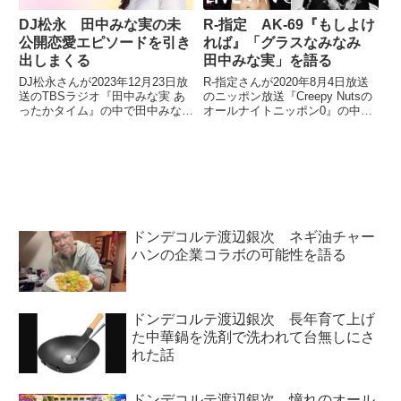
DJ松永 田中みな実の未
R-指定 AK-69『もしよけ
公開恋愛エピソードを引き
れば』「グラスなみなみ
出しまくる
田中みな実」を語る
DJ松永さんが2023年12月23日放
R-指定さんが2020年8月4日放送
送のTBSラジオ『田中みな実 あ
のニッポン放送『Creepy Nutsの
ったかタイム』の中で田中みな実
オールナイトニッポン0』の中で
さんとトーク。その中でなぜか田
AK-69さんの『もしよければ』内
中みな実さんにスイッチが入り、
の印象的なライン「グラスなみな
田中さんのこれまで話したことの
み 田中みな実」について話して
なかった恋愛エピソードを引き出
いました。（R-指定）AKさんと
しまくっていました。
アルバム...
ドンデコルテ渡辺銀次 ネギ油チャー
ハンの企業コラボの可能性を語る
ドンデコルテ渡辺銀次 長年育て上げ
た中華鍋を洗剤で洗われて台無しにさ
れた話
ドンデコルテ渡辺銀次 憧れのオール