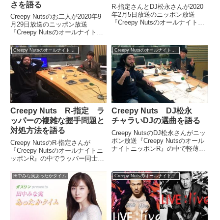
さを語る
R-指定さんとDJ松永さんが2020
年2月5日放送のニッポン放送
Creepy Nutsのお二人が2020年9
『Creepy Nutsのオールナイトニ
月29日放送のニッポン放送
ッポン0』の中で節分についてト
『Creepy Nutsのオールナイトニ
ーク。ラッパーの節分について話
ッポン0』ミクチャ限定アフター
していました。今夜も、深夜3時
トークの中で2度目のミュージッ
Creepy Nutsのオールナイトニッポン0
Creepy Nutsのオールナイトニッポン0
から『Creepy Nutsのオールナイ
クステーション出演を振り返り。
トニッ...
そこで感じた嵐の優しさについて
話していま...
Creepy Nuts R-指定 ラ
Creepy Nuts DJ松永
ッパーの複雑な握手問題と
チャラいDJの選曲を語る
対処方法を語る
Creepy NutsのDJ松永さんがニッ
ポン放送『Creepy Nutsのオール
Creepy NutsのR-指定さんが
ナイトニッポンR』の中で軽薄で
『Creepy Nutsのオールナイトニ
チャラいDJについてトーク。そ
ッポンR』の中でラッパー同士の
んなDJがしがちな選曲につい
複雑な握手問題についてトーク。
て、具体的な曲を挙げながら紹介
混乱しがちな握手のシーンでスマ
田中みな実あったかタイム
Creepy Nutsのオールナイトニッポン0
していました。「Creepy Nuts
ートに振る舞う対処方法を紹介し
の...
ていました。『Creepy Nutsのオ
ー...