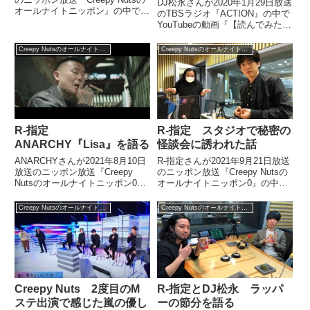
DJ松永さんが2020年1月29日放送
オールナイトニッポン』の中で
のTBSラジオ『ACTION』の中で
Creepy Nuts『フロント９番』に
YouTubeの動画『【読んでみた】
ついて話していました。
Creepy Nuts 合法的トビ方ノスス
メ【元NHKアナウンサー 登坂淳
Creepy Nutsのオールナイトニッポン0
Creepy Nutsのオールナイトニッポン0
一の活字三昧】【カバー】』を紹
介していました。（DJ松永...
R-指定
R-指定 スタジオで秘密の
ANARCHY『Lisa』を語る
怪談会に誘われた話
ANARCHYさんが2021年8月10日
R-指定さんが2021年9月21日放送
放送のニッポン放送『Creepy
のニッポン放送『Creepy Nutsの
Nutsのオールナイトニッポン0』
オールナイトニッポン0』の中で
の中でANARCHY『Lisa』を紹介
ライブのゲネプロで訪れたスタジ
していました。
オで秘密の怪談会に誘われた話を
Creepy Nutsのオールナイトニッポン0
Creepy Nutsのオールナイトニッポン0
していました。
Creepy Nuts 2度目のM
R-指定とDJ松永 ラッパ
ステ出演で感じた嵐の優し
ーの節分を語る