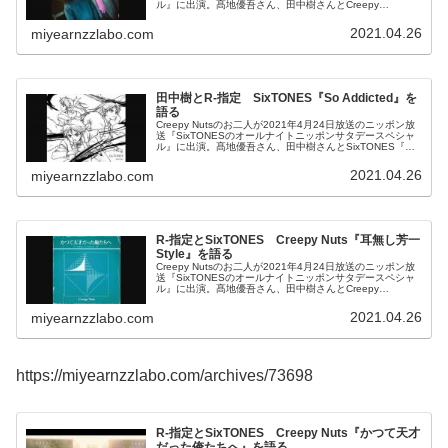
ル』に出演。髙地優吾さん、田中樹さんとCreepy
Nuts『阿婆擦れ』について話していました。
2021.04.26
miyearnzzlabo.com
田中樹とR-指定 SixTONES『So Addicted』を
語る
Creepy Nutsのお二人が2021年4月24日放送のニッポン放
送『SixTONESのオールナイトニッポンサタデースペシャ
ル』に出演。髙地優吾さん、田中樹さんとSixTONES『So
Addicted』について話していました。
2021.04.26
miyearnzzlabo.com
R-指定とSixTONES Creepy Nuts『耳無し芳一
Style』を語る
Creepy Nutsのお二人が2021年4月24日放送のニッポン放
送『SixTONESのオールナイトニッポンサタデースペシャ
ル』に出演。髙地優吾さん、田中樹さんとCreepy
Nuts『耳無し芳一Style』について話していました。
2021.04.26
miyearnzzlabo.com
https://miyearnzzlabo.com/archives/73698
R-指定とSixTONES Creepy Nuts『かつて天才
だった俺たちへ』を語る