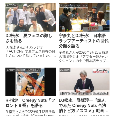
ACTION
アフター6ジャンクション
DJ松永 夏フェスの難し
宇多丸とDJ松永 日本語
さを語る
ラップアーティストの世代
分類を語る
DJ松永さんがTBSラジオ
『ACTION』で夏フェス特有の難
宇多丸さんが2020年9月23日放送
しさについて話していました。
のTBSラジオ『アフター6ジャン
（幸坂理加）松永さん、今日のア
クション』の中で日本語ラップの
クションは？（DJ松永）夏フェ
アーティストを「お笑い第7世
スで気をつけたいこと。（幸坂理
代」のように世代ごとに分類して
Creepy Nutsのオールナイトニッポン0
ACTION
加）夏フェス。（DJ松永）もう8
いました。早速お邪魔して…
月に入ります。夏フェス時期で
#action954 #utamaru pic.twitt...
す...
R-指定 Creepy Nuts『フ
DJ松永 登坂淳一『読ん
ロント９番』を語る
でみた Creepy Nuts 合法
的トビ方ノススメ』動画を
R-指定さんが2022年9月12日放送
語る
のニッポン放送『Creepy Nutsの