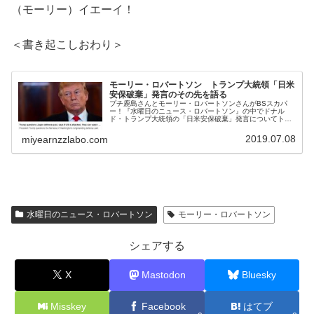
（モーリー）イエーイ！
＜書き起こしおわり＞
モーリー・ロバートソン トランプ大統領「日米
安保破棄」発言のその先を語る
プチ鹿島さんとモーリー・ロバートソンさんがBSスカパ
ー！『水曜日のニュース・ロバートソン』の中でドナル
ド・トランプ大統領の「日米安保破棄」発言についてトー
ク。その発言の先に見えてくるものを話し合っていまし
た。（プチ鹿島）さあ、モーリーさん、...
2019.07.08
miyearnzzlabo.com
水曜日のニュース・ロバートソン
モーリー・ロバートソン
シェアする
X
Mastodon
Bluesky
Misskey
Facebook
はてブ