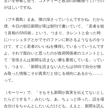
互いを尊敬し合う、コメディーと政治の距離感っていうの
がほしいですね。
（プチ鹿島）まあ、懐の深さっていうんですかね。だから
僕、今日の朝日新聞が実は朝刊で書いていて。「若者を狙
う首相のSNS術」という。つまり、タレントと会った時
にハッシュタグとかでそのファンに刺さるようなものをつ
けて、すごく若者のいいねを獲得しているっていうんです
よ。それで面白いと思ったのが政府関係者のコメントとし
て「安倍さんは新聞を読まない層を重視している」ってい
う。つまり、「新聞を読まない人たちはSNSで自分が掴
み取った情報こそが真実だと信じる傾向にあるから……」
って。
（モーリー）で、「そもそも新聞が真実を伝えてないとし
たらどうする？」みたいな。あ、ちょっと待った。話を場
合分けをちゃんとしたいんだけども。ええと、新聞を読ん