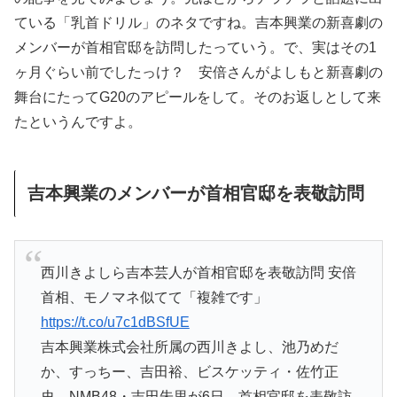
ている「乳首ドリル」のネタですね。吉本興業の新喜劇の
メンバーが首相官邸を訪問したっていう。で、実はその1
ヶ月ぐらい前でしたっけ？ 安倍さんがよしもと新喜劇の
舞台にたってG20のアピールをして。そのお返しとして来
たというんですよ。
吉本興業のメンバーが首相官邸を表敬訪問
西川きよしら吉本芸人が首相官邸を表敬訪問 安倍
首相、モノマネ似てて「複雑です」
https://t.co/u7c1dBSfUE
吉本興業株式会社所属の西川きよし、池乃めだ
か、すっちー、吉田裕、ビスケッティ・佐竹正
史、NMB48・吉田朱里が6日、首相官邸を表敬訪