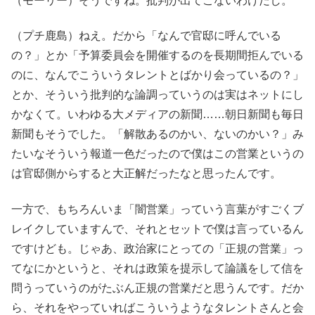
（モーリー）そうですね。批判が出てこないわけだし。
（プチ鹿島）ねえ。だから「なんで官邸に呼んでいる
の？」とか「予算委員会を開催するのを長期間拒んでいる
のに、なんでこういうタレントとばかり会っているの？」
とか、そういう批判的な論調っていうのは実はネットにし
かなくて。いわゆる大メディアの新聞……朝日新聞も毎日
新聞もそうでした。「解散あるのかい、ないのかい？」み
たいなそういう報道一色だったので僕はこの営業というの
は官邸側からすると大正解だったなと思ったんです。
一方で、もちろんいま「闇営業」っていう言葉がすごくブ
レイクしていますんで、それとセットで僕は言っているん
ですけども。じゃあ、政治家にとっての「正規の営業」っ
てなにかというと、それは政策を提示して論議をして信を
問うっていうのがたぶん正規の営業だと思うんです。だか
ら、それをやっていればこういうようなタレントさんと会