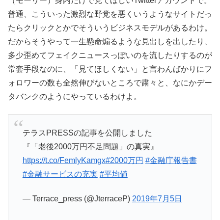
（モーリー）身内だけで見てほしいTwitterアカウントで。
普通、こういった激烈な野党を悪くいうようなサイトだっ
たらクリックとかでそういうビジネスモデルがあるわけ。
だからそうやって一生懸命煽るような見出しを出したり、
多少歪めてフェイクニュースっぽいのを流したりするのが
常套手段なのに、「見てほしくない」と言わんばかりにフ
ォロワーの数も全然伸びないところで粛々と、なにかデー
タバンクのようにやっているわけよ。
テラスPRESSの記事を公開しました
『「老後2000万円不足問題」の真実』
https://t.co/FemlyKamgx
#2000万円
#金融庁報告書
#金融サービスの充実
#平均値
— Terrace_press (@JterraceP)
2019年7月5日