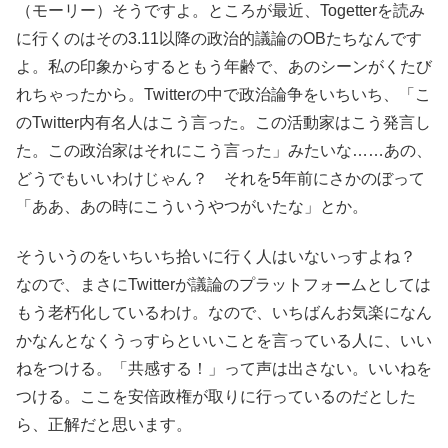
（モーリー）そうですよ。ところが最近、Togetterを読み
に行くのはその3.11以降の政治的議論のOBたちなんです
よ。私の印象からするともう年齢で、あのシーンがくたび
れちゃったから。Twitterの中で政治論争をいちいち、「こ
のTwitter内有名人はこう言った。この活動家はこう発言し
た。この政治家はそれにこう言った」みたいな……あの、
どうでもいいわけじゃん？ それを5年前にさかのぼって
「ああ、あの時にこういうやつがいたな」とか。
そういうのをいちいち拾いに行く人はいないっすよね？
なので、まさにTwitterが議論のプラットフォームとしては
もう老朽化しているわけ。なので、いちばんお気楽になん
かなんとなくうっすらといいことを言っている人に、いい
ねをつける。「共感する！」って声は出さない。いいねを
つける。ここを安倍政権が取りに行っているのだとした
ら、正解だと思います。