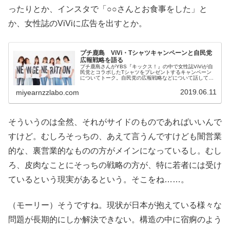
ったりとか、インスタで「○○さんとお食事をした」と
か、女性誌のViViに広告を出すとか。
プチ鹿島 ViVi・Tシャツキャンペーンと自民党
広報戦略を語る
プチ鹿島さんがYBS『キックス！』の中で女性誌ViViが自
民党とコラボしたTシャツをプレゼントするキャンペーン
についてトーク。自民党の広報戦略などについて話してい
ました。（海野紀恵）では、「ライパチ」さんの嘘見出し
です。「講談社の女性誌と自...
2019.06.11
miyearnzzlabo.com
そういうのは全然、それがサイドのものであればいいんで
すけど。むしろそっちの、あえて言うんですけども闇営業
的な、裏営業的なものの方がメインになっているし。むし
ろ、皮肉なことにそっちの戦略の方が、特に若者には受け
ているという現実があるという。そこをね……。
（モーリー）そうですね。現状が日本が抱えている様々な
問題が長期的にしか解決できない。構造の中に宿痾のよう