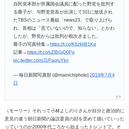
自民党本部が所属国会議員に配った野党を批判す
る冊子が、与野党党首が出演して3日に放送され
たTBSのニュース番組「news23」で取り上げら
れ、首相は「見ていないので、知らない」とかわ
したが、野党からは批判が相次ぎました。
冊子の写真特集→
https://t.co/K6zkliB1Kq
記事→
https://t.co/sZlBGjO0Po
pic.twitter.com/J1PauruYkn
— 毎日新聞写真部 (@mainichiphoto)
2019年7月4
日
（モーリー）それって小林よしのりさんが自分と政治的に
意見の違う朝日新聞の論説委員の顔を歪めて描いていった
っていうのが2000年代ごろから始まったトレンドで。そ