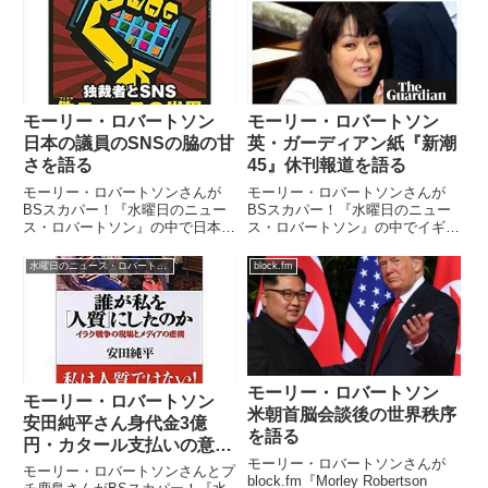
モーリー・ロバートソン
モーリー・ロバートソン
日本の議員のSNSの脇の甘
英・ガーディアン紙『新潮
さを語る
45』休刊報道を語る
モーリー・ロバートソンさんが
モーリー・ロバートソンさんが
BSスカパー！『水曜日のニュー
BSスカパー！『水曜日のニュー
ス・ロバートソン』の中で日本の
ス・ロバートソン』の中でイギリ
議員のSNSについてトーク。プ
スのガーディアン紙が『新潮
チ鹿島さんとその脇の甘さなどに
45』休刊騒動を報じた英語ニュ
水曜日のニュース・ロバートソン
block.fm
ついて話していました。
ースを解説していました。
モーリー・ロバートソン
モーリー・ロバートソン
米朝首脳会談後の世界秩序
安田純平さん身代金3億
を語る
円・カタール支払いの意味
モーリー・ロバートソンさんが
を語る
モーリー・ロバートソンさんとプ
block.fm『Morley Robertson