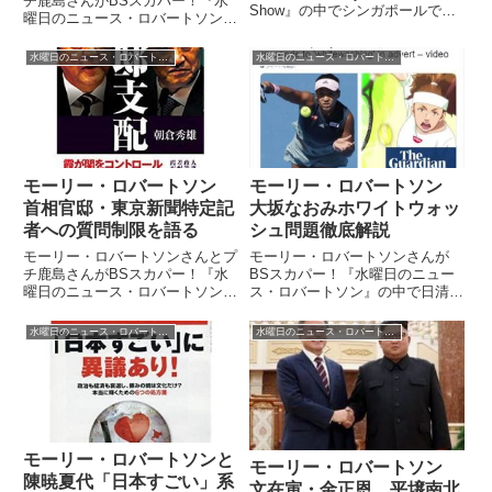
チ鹿島さんがBSスカパー！『水
Show』の中でシンガポールで行
曜日のニュース・ロバートソン』
われた史上初の米朝首脳会談につ
の中でシリアで行方不明になり、
いてトーク。会談後の世界情勢の
身柄を拘束されていた安田純平さ
水曜日のニュース・ロバートソン
水曜日のニュース・ロバートソン
見通しなどを話していました。
んが解放された件についてトー
South Korean newspap...
ク。3億円とも言われる身代金を
カタールが支払った意味について
話していました。
モーリー・ロバートソン
モーリー・ロバートソン
首相官邸・東京新聞特定記
大坂なおみホワイトウォッ
者への質問制限を語る
シュ問題徹底解説
モーリー・ロバートソンさんとプ
モーリー・ロバートソンさんが
チ鹿島さんがBSスカパー！『水
BSスカパー！『水曜日のニュー
曜日のニュース・ロバートソン』
ス・ロバートソン』の中で日清食
の中で首相官邸が官邸記者クラブ
品が制作したアニメーションCM
へ東京新聞の特定の記者への質問
の中で大坂なおみさんがホワイト
水曜日のニュース・ロバートソン
水曜日のニュース・ロバートソン
を制限するかのような申し入れを
ウォッシュ的に描かれた問題につ
したことについて話していまし
いて、その背景などを徹底的に解
た。（モーリー）もう最近、いろ
説していました。（モーリー）
い...
ザ・...
モーリー・ロバートソンと
モーリー・ロバートソン
陳暁夏代「日本すごい」系
文在寅・金正恩 平壌南北