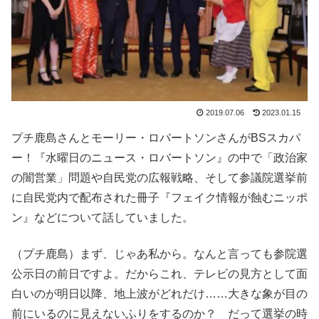
2019.07.06
2023.01.15
プチ鹿島さんとモーリー・ロバートソンさんが
BSスカパ
ー！『水曜日のニュース・ロバートソン』
の中で「政治家
の闇営業」問題や自民党の広報戦略、そして参議院選挙前
に自民党内で配布された冊子『フェイク情報が蝕むニッポ
ン』などについて話していました。
（プチ鹿島）まず、じゃあ私から。なんと言っても参院選
公示日の前日ですよ。だからこれ、テレビの見方として面
白いのが明日以降、地上波がどれだけ……大きな象が目の
前にいるのに見えないふりをするのか？ だって選挙の時