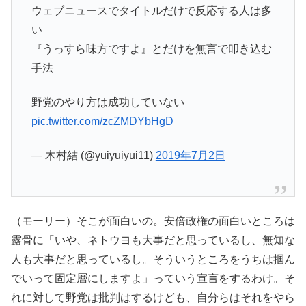
ウェブニュースでタイトルだけで反応する人は多
い
『うっすら味方ですよ』とだけを無言で叩き込む
手法
野党のやり方は成功していない
pic.twitter.com/zcZMDYbHgD
— 木村結 (@yuiyuiyui11)
2019年7月2日
（モーリー）そこが面白いの。安倍政権の面白いところは
露骨に「いや、ネトウヨも大事だと思っているし、無知な
人も大事だと思っているし。そういうところをうちは掴ん
でいって固定層にしますよ」っていう宣言をするわけ。そ
れに対して野党は批判はするけども、自分らはそれをやら