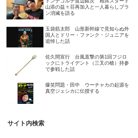
ドンデコルテ渡辺銀次 相席スタート
山添の益々荘再加入と一人暮らしプラ
ン消滅を語る
玉袋筋太郎 山形新幹線で見知らぬ外
国人とドリー・ファンク・ジュニアを
追悼した話
佐久間宣行 台風直撃の第1回フジロ
ックにトライデント（三叉の槍）持参
で参戦した話
爆笑問題・田中 ウーチャカの起源を
真空ジェシカに伝授する
サイト内検索