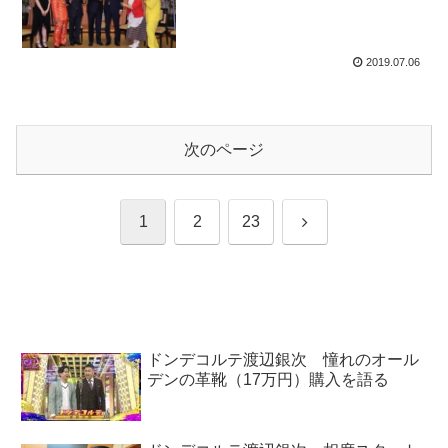
2019.07.06
次のページ
次
1
2
23
へ
ドンデコルテ渡辺銀次 憧れのオール
デンの革靴（17万円）購入を語る