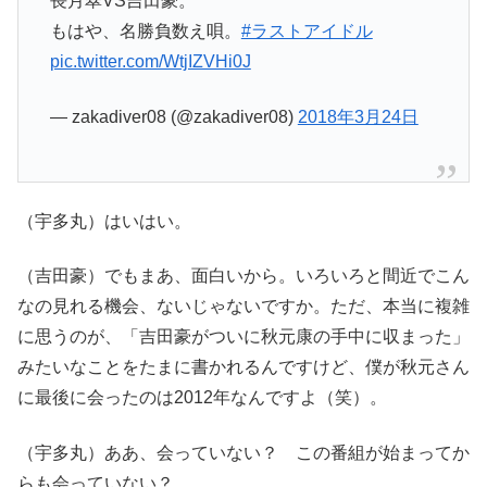
長月翠VS吉田豪。
もはや、名勝負数え唄。
#ラストアイドル
pic.twitter.com/WtjIZVHi0J
— zakadiver08 (@zakadiver08)
2018年3月24日
（宇多丸）はいはい。
（吉田豪）でもまあ、面白いから。いろいろと間近でこん
なの見れる機会、ないじゃないですか。ただ、本当に複雑
に思うのが、「吉田豪がついに秋元康の手中に収まった」
みたいなことをたまに書かれるんですけど、僕が秋元さん
に最後に会ったのは2012年なんですよ（笑）。
（宇多丸）ああ、会っていない？ この番組が始まってか
らも会っていない？