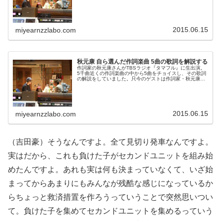
康さん。作詞トークを中心にヒットの秘訣などをたっぷり
とお聴きします！リアルタイムで...
2015.06.15
miyearnzzlabo.com
秋元康 自ら選んだ作詞楽曲 5曲の歌詞を解説する
作詞家の秋元康さんがTBSラジオ『タマフル』に生出演。
5千曲近くの作詞楽曲の中から5曲をチョイスし、その歌詞
の解説をしていました。只今のゲストは作詞家・秋元康さ
ん。作詞トークを中心にヒットの秘訣などをたっぷりとお
聴きします！リアルタイムで聴...
2015.06.15
miyearnzzlabo.com
（吉田豪）そうなんですよ。全て見切り発車なんですよ。
実はだから、これも負けた子がセカンドユニットを組み始
めたんですよ。あれも実は何も決まっていなくて、いざ始
まってからあまりにもみんなが残酷な感じになっているか
らちょっと救済措置を作ろうっていうことで突然思いつい
て。負けた子を集めてセカンドユニットを集めるっていう