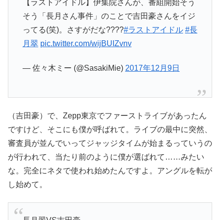
【ラストアイドル】伊集院さんが、番組開始そう
そう「長月さん事件」のことで吉田豪さんをイジ
ってる(笑)。さすがだな????
#ラストアイドル
#長
月翠
pic.twitter.com/wijBUIZvnv
— 佐々木ミー (@SasakiMie)
2017年12月9日
（吉田豪）で、Zepp東京でファーストライブがあったん
ですけど、そこにも僕が呼ばれて。ライブの最中に突然、
審査員が並んでいってジャッジタイムが始まるっていうの
が行われて、当たり前のように僕が選ばれて……みたい
な。完全にネタで使われ始めたんですよ。アングルを転が
し始めて。