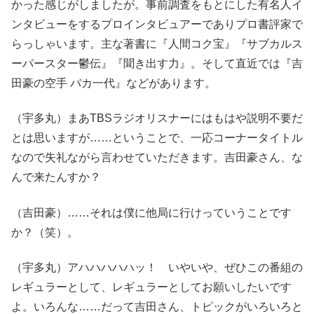
かった感じがしましたが。事前調査をもとにした有名人イ
ンタビューをするプロインタビュアーでありプロ書評家で
らっしゃいます。主な著書に『人間コク宝』『サブカルス
ーパースター鬱伝』『聞き出す力』。そして直近では『吉
田豪の空手 バカ一代』などがあります。
（宇多丸）まあTBSラジオリスナーにはもはや説明不要だ
とは思いますが……ということで、一応コーナータイトル
なので失礼ながら言わせていただきます。吉田豪さん、な
んで来たんすか？
（吉田豪）……それは僕に他局に行けっていうことです
か？（笑）。
（宇多丸）アハハハハハッ！ いやいや、ぜひこの番組の
レギュラーとして、レギュラーとしてお願いしたいです
よ。いろんな……だって吉田さん、トピックがいろいろと