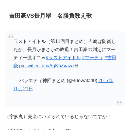
吉田豪VS長月翠 名勝負数え歌
ラストアイドル（第11回目まとめ）吉崎は防衛し
たが、長月がまさかの敗退！吉田豪の判定にマー
ティー激オコｗ
#ラストアイドル
#マーティ
#吉田
豪
pic.twitter.com/AqK5ZvawzH
— バラエティ神回まとめ (@40owata40)
2017年
10月21日
（宇多丸）完全にハメられているじゃないですか！