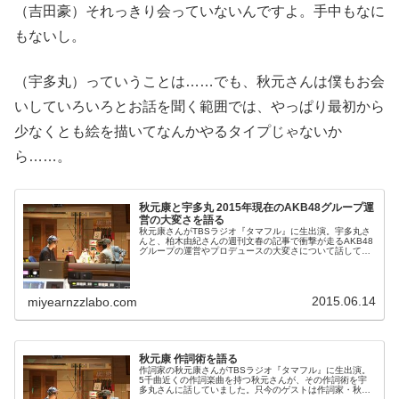
（吉田豪）それっきり会っていないんですよ。手中もなに
もないし。
（宇多丸）っていうことは……でも、秋元さんは僕もお会
いしていろいろとお話を聞く範囲では、やっぱり最初から
少なくとも絵を描いてなんかやるタイプじゃないか
ら……。
秋元康と宇多丸 2015年現在のAKB48グループ運
営の大変さを語る
秋元康さんがTBSラジオ『タマフル』に生出演。宇多丸さ
んと、柏木由紀さんの週刊文春の記事で衝撃が走るAKB48
グループの運営やプロデュースの大変さについて話してい
ました。只今のゲストは作詞家・秋元康さん。作詞トーク
を中心にヒットの秘訣などを...
2015.06.14
miyearnzzlabo.com
秋元康 作詞術を語る
作詞家の秋元康さんがTBSラジオ『タマフル』に生出演。
5千曲近くの作詞楽曲を持つ秋元さんが、その作詞術を宇
多丸さんに話していました。只今のゲストは作詞家・秋元