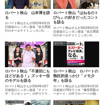
ロバート秋山 山本博を語
ロバート秋山『はねるのト
る
びら』の好きだったコント
を語る
ロバート秋山さんが2022年6月15
日放送のニッポン放送『佐久間宣
ロバート秋山さんが2022年6月15
行のオールナイトニッポン0』で
日放送のニッポン放送『佐久間宣
山本博さんについて話していまし
行のオールナイトニッポン0』で
た。
佐久間宣行さんと『はねるのトび
ら』について話していました。
ザ・ラジオショー
爆笑問題カーボーイ
ロバート秋山『不適切にも
ロバート秋山 ロバートの
ほどがある！』ズッキー役
熱狂的追っかけ「メモ少
のモデルを語る
年」を語る
ロバート秋山さんが2024年3月7
ロバート秋山さんが2022年5月10
日放送のニッポン放送『ナイツ
日放送のTBSラジオ『爆笑問題カ
ザ・ラジオショー』の中でドラマ
ーボーイ』の中でロバートの熱狂
『不適切にもほどがある！』第3
的追っかけ「メモ少年」が名古屋
話に登場した大物司会者・ズッキ
のテレビ局員となり、とうとう一
ザ・ラジオショー
佐久間宣行のオールナイトニッポン0
ー役についてトーク。ズッキーの
緒に番組を作り、本を出したこと