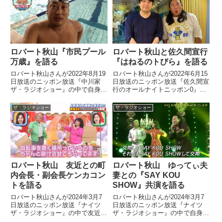
モデルとなった人物について話し
を話していました。
ていました。
ロバート秋山『市民プール
ロバート秋山と佐久間宣行
万歳』を語る
『はねるのトびら』を語る
ロバート秋山さんが2022年8月19
ロバート秋山さんが2022年6月15
日放送のニッポン放送『中川家
日放送のニッポン放送『佐久間宣
ザ・ラジオショー』の中で自身の
行のオールナイトニッポン0』で
番組『ニッポン遊泳紀行 ロバー
佐久間宣行さんと『はねるのトび
ト秋山の市民プール万歳』につい
ら』について話していました。
ザ・ラジオショー
ザ・ラジオショー
て話していました。
ロバート秋山 友近との町
ロバート秋山 ゆってぃ夫
内会長・副会長ケンカコン
妻との『SAY KOU
トを語る
SHOW』共演を語る
ロバート秋山さんが2024年3月7
ロバート秋山さんが2024年3月7
日放送のニッポン放送『ナイツ
日放送のニッポン放送『ナイツ
ザ・ラジオショー』の中で友近さ
ザ・ラジオショー』の中で自身の
んとの町内会長・副会長ケンカコ
楽曲『SAY KOU SHOW』につい