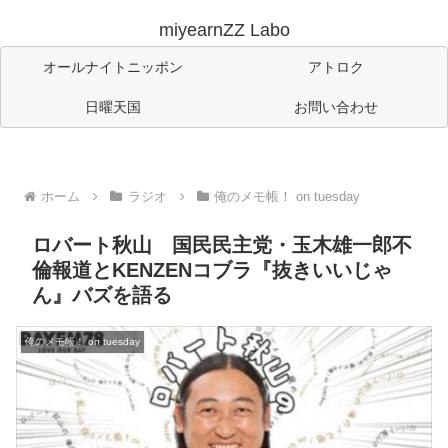
miyearnZZ Labo
オールナイトニッポン
アトロク
日曜天国
お問い合わせ
ホーム
ラジオ
俺のメモ帳！ on tuesday
ロバート秋山 国民民主党・玉木雄一郎不
倫報道とKENZENコブラ『抜きいいじゃ
ん』バズを語る
俺のメモ帳！ on tuesday