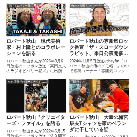
ントについて話していました。
てトーク。曲を作ったきっかけ
ラジオビバリー昼ズ
俺のメモ帳！ on tuesday
や、ゆってぃ夫妻との『SAY
KOU SHOW』共演について話し
ていました。
ロバート秋山 現代美術
ロバート秋山の雰囲気ロッ
家・村上隆とのコラボレー
ク番宣「ザ・スローダウン
ションを語る
ラビット、来日公演開催決
定」
ロバート秋山さんが2026年3月6
2024年11月5日放送のbayfm『ロ
日放送のニッポン放送『高田文夫
バート秋山の俺のメモ帳！』の中
のラジオビバリー昼ズ』に出演。
で投稿コーナー「雰囲気ロック番
現代美術家・村上隆さんとのコラ
宣」が登場。ラジオやテレビなど
ボレーションについて話していま
でオンエアーされるロックアーテ
佐久間宣行のオールナイトニッポン0
TBSラジオ
した。
ィストの来日公演の力強い広告・
宣伝が大好きな秋山さんが架空の
アーティストをでっち上げてそれ
っぽい宣伝文句で語りあげるとい
う雰囲気ロック番宣をコーナー
化。リスナーたちもそれぞれが考
えたロック番宣音源を投稿。それ
ロバート秋山『クリエイタ
ロバート秋山 大量の梅宮
がなかなかのクオリティーを発揮
ーズ・ファイル』を語る
辰夫Tシャツを家のベラン
しており、秋山さんもご満悦な様
ダに干している話
子でした。
ロバート秋山さんが2022年6月15
日放送のニッポン放送『佐久間宣