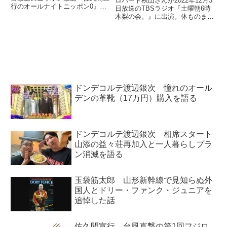
ロバート秋山さんが2022年12月3
行のオールナイトニッポン0』で
日放送のTBSラジオ『土曜朝6時
佐久間宣行さんと『クリエイター
木梨の会。』に出演。体ものまね
ズ・ファイル』について話してい
用の大量の梅宮辰夫Tシャツを家
ました。
のベランダに干しているという話
をしていました。
ドンデコルテ渡辺銀次 憧れのオール
デンの革靴（17万円）購入を語る
ドンデコルテ渡辺銀次 相席スタート
山添の益々荘再加入と一人暮らしプラ
ン消滅を語る
玉袋筋太郎 山形新幹線で見知らぬ外
国人とドリー・ファンク・ジュニアを
追悼した話
佐久間宣行 台風直撃の第1回フジロ