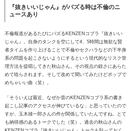
『抜きいいじゃん』がバズる時は不倫のニ
ュースあり
不倫報道があるたびにバズるKENZENコブラ『抜きいい
じゃん』。自身のタンクを空にして4、5時間は無欲な賢
者タイムを作り上げることで不倫やセクハラなどの下半身
系の問題を起こさないようにするという現代的なリスク管
理方法を提唱してきた秋山さん。その視点の鋭さにあらた
めて唸らされます。そして改めて聞いてみたけどポップで
めちゃいい曲（笑）。
「そういえば最近、なぜか昔のKENZENコブラ系の書き
起こし記事のアクセスが伸びているな」と思っていたので
すが、玉木雄一郎さんの件が関係していたんですね。とて
も納得感のあるトークでした（笑）。過去の秋山さんの
KENZENコブラ『抜きいいじゃん』トークも貼っておく