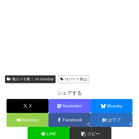
俺のメモ帳！ on tuesday
ロバート秋山
シェアする
X
Mastodon
Bluesky
Misskey
Facebook
はてブ
0
0
LINE
コピー