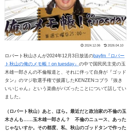
2024.12.06
2026.04.10
ロバート秋山さんが2024年12月3日放送の
bayfm『ロバー
ト秋山の俺のメモ帳！on tuesday』
の中で国民民主党の玉
木雄一郎さんの不倫報道と、それに伴って自身が『ゴッド
タン』のマジ歌選手権で披露したKENZENコブラ『抜き
いいじゃん』という楽曲がバズったことについて話してい
ました。
（ロバート秋山）あと、ほら。最近だと政治家の不倫の玉
木さんも……玉木雄一郎さん？ 不倫のニュース、あった
じゃないすか。その都度、私、秋山のゴッドタンで作った