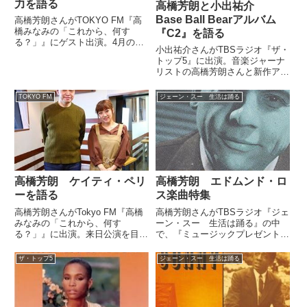
力を語る
高橋芳朗と小出祐介
Base Ball Bearアルバム
高橋芳朗さんがTOKYO FM『高
橋みなみの「これから、何す
『C2』を語る
る？」』にゲスト出演。4月の来
小出祐介さんがTBSラジオ『ザ・
日公演を控えるポール・マッカー
トップ5』に出演。音楽ジャーナ
トニーの魅力を高橋みなみさんに
リストの高橋芳朗さんと新作アル
紹介していました。 今日は『こ
バム『C2』について話していま
れ何TODAY』をお休みして、
した。（高橋芳朗）ちょっと、音
『ポールマッカートニーぷち特...
TOKYO FM
ジェーン・スー 生活は踊る
楽の話も最後にチラッと。最後に
していきませんか？（小出祐介）
あの、デザート代わりに（笑）...
高橋芳朗 ケイティ・ペリ
高橋芳朗 エドムンド・ロ
ーを語る
ス楽曲特集
高橋芳朗さんがTokyo FM『高橋
高橋芳朗さんがTBSラジオ『ジェ
みなみの「これから、何す
ーン・スー 生活は踊る』の中
る？」』に出演。来日公演を目前
で、『ミュージックプレゼント』
に控えたケイティ・ペリーの魅力
のテーマ曲『Whipped Cream』
について、高橋みなみさんに紹介
でおなじみエドムンド・ロスの楽
ザ・トップ5
ジェーン・スー 生活は踊る
していました。 今日のベスト3先
曲を特集。知られざる一面を紹介
生は、音楽ジャーナリストの?高
していました。（ジェーン・ス
橋芳朗さんに #ケイティ・ペ...
ー）では、今日もやって...