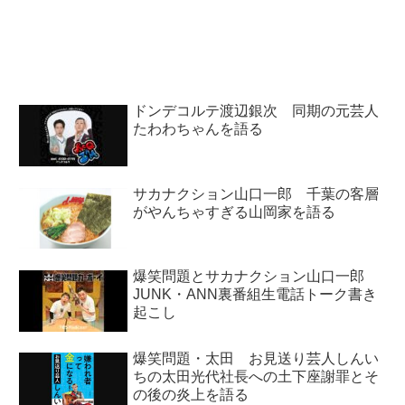
ツについて話していました。（高
した。（ジェーン・スー）
橋芳朗）水曜日、堀井さんからメ
『Session-22』、聞きました。
ールをいただきまして。（堀井美
（高橋芳朗）ああ、今週月曜日、
香）そうなんです。娘が、高橋
荻上チキさんの『Sessi...
さ...
ドンデコルテ渡辺銀次 同期の元芸人
たわわちゃんを語る
サカナクション山口一郎 千葉の客層
がやんちゃすぎる山岡家を語る
爆笑問題とサカナクション山口一郎
JUNK・ANN裏番組生電話トーク書き
起こし
爆笑問題・太田 お見送り芸人しんい
ちの太田光代社長への土下座謝罪とそ
の後の炎上を語る