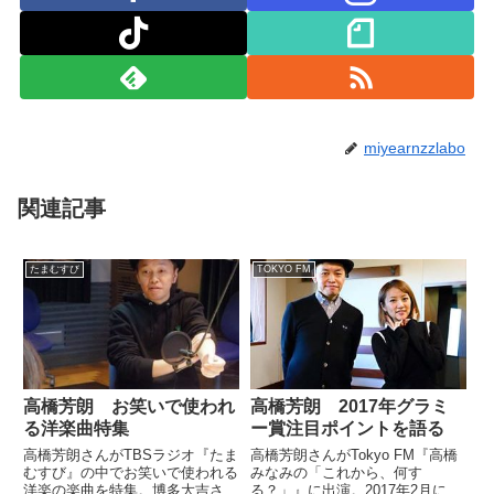
miyearnzzlabo
関連記事
たまむすび
TOKYO FM
高橋芳朗 お笑いで使われ
高橋芳朗 2017年グラミ
る洋楽曲特集
ー賞注目ポイントを語る
高橋芳朗さんがTBSラジオ『たま
高橋芳朗さんがTokyo FM『高橋
むすび』の中でお笑いで使われる
みなみの「これから、何す
洋楽の楽曲を特集。博多大吉さ
る？」』に出演。2017年2月に行