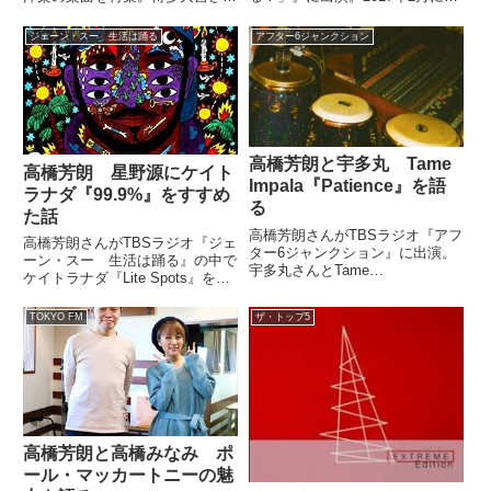
ん、赤江珠緒さんとともに曲を聞
われる第59回グラミー賞の有力
きながらあれこれとトークしてい
候補や注目ポイントを解説してい
ジェーン・スー 生活は踊る
アフター6ジャンクション
ました。（赤江珠緒）今日は高橋
ました。 今日は、音楽ジャーナ
さんにあるテーマ曲で選曲してい
リストの高橋芳朗さんに グラミ
ただきまして、その曲を聞きな
ー賞について教えていただき...
が...
高橋芳朗と宇多丸 Tame
高橋芳朗 星野源にケイト
Impala『Patience』を語
ラナダ『99.9%』をすすめ
る
た話
高橋芳朗さんがTBSラジオ『アフ
高橋芳朗さんがTBSラジオ『ジェ
ター6ジャンクション』に出演。
ーン・スー 生活は踊る』の中で
宇多丸さんとTame
ケイトラナダ『Lite Spots』を紹
Impala『Patience』について話し
介。ジェーン・スーさんと星野源
ていました。New song
さんにこの曲が収録されたアルバ
TOKYO FM
ザ・トップ5
‘Patience’ out now -
ムをすすめた話をしていました。
pic.twitter.com/FGr8...
（ジェーン・スー）高橋芳朗のミ
ュージックプレゼン...
高橋芳朗と高橋みなみ ポ
ール・マッカートニーの魅