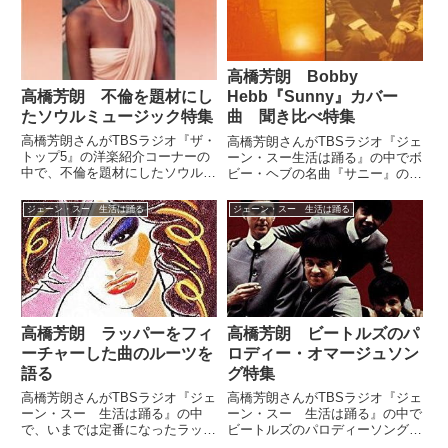
高橋芳朗 Bobby
高橋芳朗 不倫を題材にし
Hebb『Sunny』カバー
たソウルミュージック特集
曲 聞き比べ特集
高橋芳朗さんがTBSラジオ『ザ・
高橋芳朗さんがTBSラジオ『ジェ
トップ5』の洋楽紹介コーナーの
ーン・スー生活は踊る』の中でボ
中で、不倫を題材にしたソウルミ
ビー・ヘブの名曲『サニー』のカ
ュージックを特集。5曲チョイス
バー曲を特集。高橋さんがチョイ
して紹介していました。（高橋芳
スした4曲を聞き比べていまし
ジェーン・スー 生活は踊る
ジェーン・スー 生活は踊る
朗）もうさっそく、私の洋楽コー
た。（ジェーン・スー）さあ、今
ナーに。（出水麻衣）ぜひお願い
日のテーマ発表をお願いします。
いたします。（高橋芳朗）突入...
（高橋芳朗）今日のテーマはこ
ち...
高橋芳朗 ラッパーをフィ
高橋芳朗 ビートルズのパ
ーチャーした曲のルーツを
ロディー・オマージュソン
語る
グ特集
高橋芳朗さんがTBSラジオ『ジェ
高橋芳朗さんがTBSラジオ『ジェ
ーン・スー 生活は踊る』の中
ーン・スー 生活は踊る』の中で
で、いまでは定番になったラッパ
ビートルズのパロディーソング、
ーをフィーチャーした楽曲のルー
オマージュソングを紹介していま