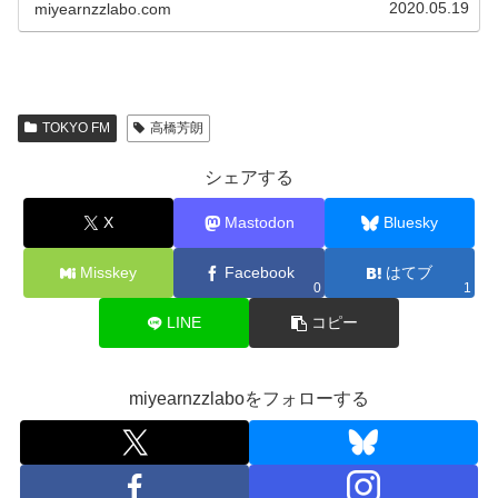
浩）でも、今日はそ...
2020.05.19
miyearnzzlabo.com
TOKYO FM
高橋芳朗
シェアする
X
Mastodon
Bluesky
Misskey
Facebook
はてブ
0
1
LINE
コピー
miyearnzzlaboをフォローする