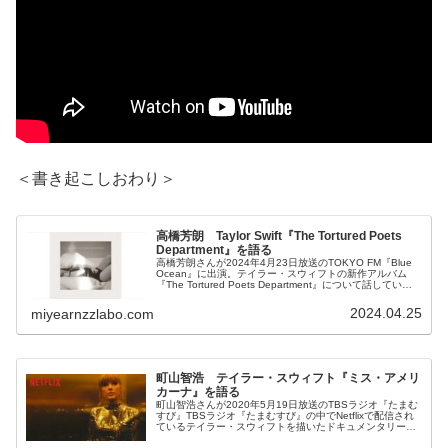
＜書き起こしおわり＞
高橋芳朗 Taylor Swift『The Tortured Poets
Department』を語る
高橋芳朗さんが2024年4月23日放送のTOKYO FM『Blue
Ocean』に出演。テイラー・スウィフトの新作アルバム
『The Tortured Poets Department』について話していま
した。
2024.04.25
miyearnzzlabo.com
町山智浩 テイラー・スウィフト『ミス・アメリ
カーナ』を語る
町山智浩さんが2020年5月19日放送のTBSラジオ『たまむ
すび』TBSラジオ『たまむすび』の中でNetflixで配信され
ているテイラー・スウィフトを描いたドキュメンタリー
『ミス・アメリカーナ』を紹介していました。（町山智