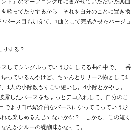
コント』のオープニング用に書かせていただいた楽曲
とを歌ってたりするから。それを自分のことに置き換
2バース目も加えて、1曲として完成させたバージョ
たりする？
ースしてシングルっていう形にしてる曲の中で、一番
々録っているんやけど、ちゃんとリリース物として1
、1人の小節数もすごい短いし。4小節とかやし。
で披露したバースをちょっとテコ入れして、自分のこ
ス目でより自己紹介的なバースになっててっていう形
あれも楽しめるんじゃないかな？ しかも、この短く
、なんかクルーの醍醐味かなって。