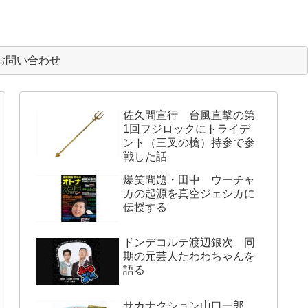
お問い合わせ
佐久間宣行 台風直撃の第
1回フジロックにトライデ
ント（三叉の槍）持参で参
戦した話
爆笑問題・田中 ウーチャ
カの起源を真空ジェシカに
伝授する
ドンデコルテ渡辺銀次 同
期の元芸人たわわちゃんを
語る
サカナクション山口一郎