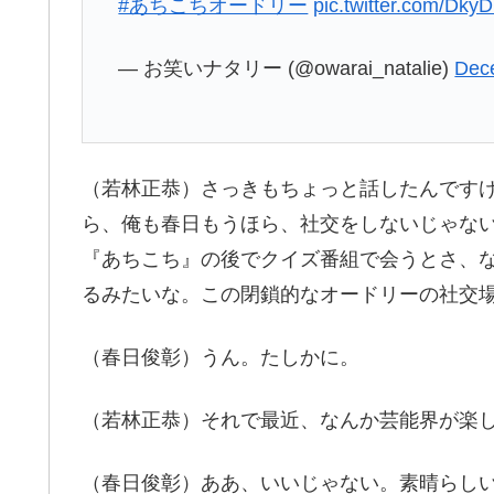
#あちこちオードリー
pic.twitter.com/Dk
— お笑いナタリー (@owarai_natalie)
Dec
（若林正恭）さっきもちょっと話したんです
ら、俺も春日もうほら、社交をしないじゃな
『あちこち』の後でクイズ番組で会うとさ、
るみたいな。この閉鎖的なオードリーの社交
（春日俊彰）うん。たしかに。
（若林正恭）それで最近、なんか芸能界が楽
（春日俊彰）ああ、いいじゃない。素晴らし