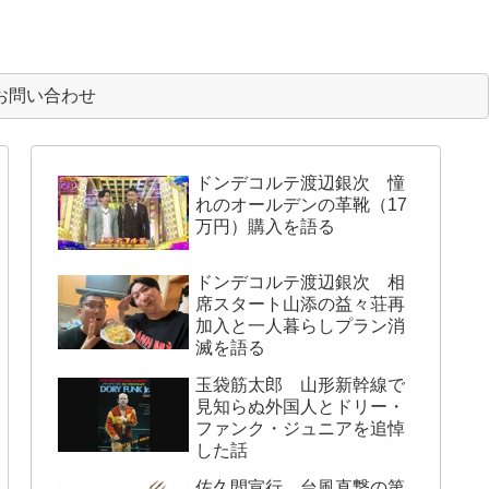
お問い合わせ
ドンデコルテ渡辺銀次 憧
れのオールデンの革靴（17
万円）購入を語る
ドンデコルテ渡辺銀次 相
席スタート山添の益々荘再
加入と一人暮らしプラン消
滅を語る
玉袋筋太郎 山形新幹線で
見知らぬ外国人とドリー・
ファンク・ジュニアを追悼
した話
佐久間宣行 台風直撃の第