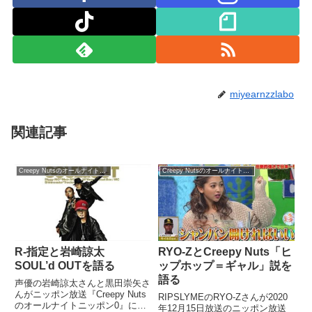
miyearnzzlabo
関連記事
Creepy Nutsのオールナイトニッポン0
Creepy Nutsのオールナイトニッポン0
R-指定と岩崎諒太
RYO-ZとCreepy Nuts「ヒ
SOUL’d OUTを語る
ップホップ＝ギャル」説を
語る
声優の岩崎諒太さんと黒田崇矢さ
んがニッポン放送『Creepy Nuts
RIPSLYMEのRYO-Zさんが2020
のオールナイトニッポン0』に出
年12月15日放送のニッポン放送