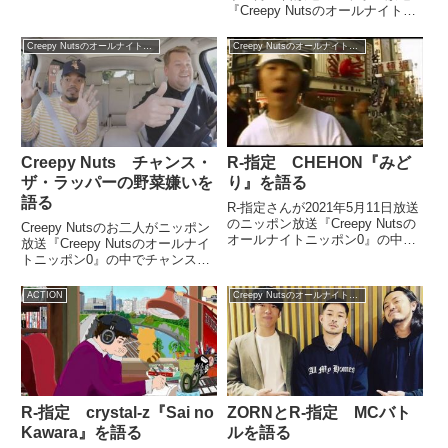
演。岩崎さんがR-指定さんと
『Creepy Nutsのオールナイトニ
SOUL'd OUTについて語っていま
ッポン0』に出演。Creepy Nuts
した。（DJ松永）はい。メール
のお二人と「ヒップホップ＝ギャ
Creepy Nutsのオールナイトニッポン0
Creepy Nutsのオールナイトニッポン0
が届いております。「僕はヒプノ
ル」説を話していました。
シスマイクファ...
Creepy Nutsのオールナ...
Creepy Nuts チャンス・
R-指定 CHEHON『みど
ザ・ラッパーの野菜嫌いを
り』を語る
語る
R-指定さんが2021年5月11日放送
のニッポン放送『Creepy Nutsの
Creepy Nutsのお二人がニッポン
オールナイトニッポン0』の中で
放送『Creepy Nutsのオールナイ
CHEHON『みどり』を急遽選
トニッポン0』の中でチャンス・
曲。紹介していました。
ザ・ラッパーの野菜嫌いについて
話していました。（DJ松永）さ
ACTION
Creepy Nutsのオールナイトニッポン0
あ、ヒップホップニュースにまい
りましょう。「チャンス・ザ・ラ
ッパー、実...
R-指定 crystal-z『Sai no
ZORNとR-指定 MCバト
Kawara』を語る
ルを語る