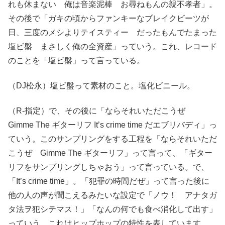
れも休まない 俺は音楽泥棒 お尋ねもんの親不孝者」。
その後で「ガキの頃からファンキーなブレイクビーツが
日、三度のメシよりテイスティー だったもんでたまった
塩ビ盤 まさしく俺の全資産」っていう。これ、レコード
のことを「塩ビ盤」って言っている。
（DJ松永）塩ビ盤って素材のこと。塩化ビニール。
（R-指定）で、その後に「ならそれいただこうぜ
Gimme The ギターリフ It’s crime time だエブリバディ」っ
ていう。このサンプリングをする工程を「ならそれいただ
こうぜ Gimme The ギターリフ」って言って、「ギター
リフをサンプリングしちゃおう」って言っている。で、
「It’s crime time」。「犯罪の時間だぜ」って言った後に
他の人の声が聞こえるみたいな設定で「ノウ！ アナタガ
タ法ヲ犯シテマス！」「なんの何でも食べ消化して出す」
っていう。これはヒップホップの特性を表しています。