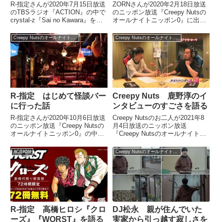
R-指定さんが2020年7月15日放送
ZORNさんが2020年2月18日放送
のTBSラジオ『ACTION』の中で
のニッポン放送『Creepy Nutsの
crystal-z『Sai no Kawara』を紹
オールナイトニッポン0』に出
介していました。（R-指定）いつ
演。R-指定さん、DJ松永さんと
もこの時間は健康HIP HOPをお
MCバトルについて話していまし
Creepy Nutsのオールナイトニッポン0
Creepy Nutsのオールナイトニッポン0
届けしているところですが、今日
た。 この投稿をInstagramで見る
はせっかく私が来た...
ZORN(@_zorn_)がシ...
R-指定 はじめて怪談バー
Creepy Nuts 鹿野淳のイ
に行った話
ンタビューのすごさを語る
R-指定さんが2020年10月6日放送
Creepy Nutsのお二人が2021年8
のニッポン放送『Creepy Nutsの
月4日放送のニッポン放送
オールナイトニッポン0』の中で
『Creepy Nutsのオールナイトニ
はじめて新宿歌舞伎町の怪談バー
ッポン0』ミクチャ配信限定アフ
に行った際の模様を話していまし
タートークの中でインタビューに
ACTION
Creepy Nutsのオールナイトニッポン0
た。（R-指定）まあでも（霜降り
ついてトーク。鹿野淳さんのイン
明星・せいやさんと）同世代とか
タビューのすごさや、高
について、...
木"JET"晋一郎さんの日本語ラッ
プヘッズとしての信頼感などにつ
いて話していました。
R-指定 高橋ヒロシ『クロ
DJ松永 親が住んでいた
ーズ』『WORST』を語る
実家から引っ越す寂しさを