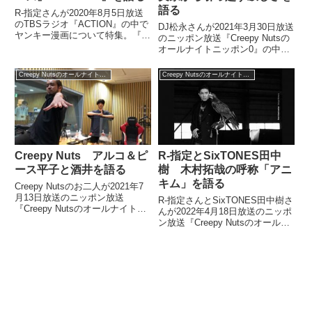
語る
R-指定さんが2020年8月5日放送
のTBSラジオ『ACTION』の中で
DJ松永さんが2021年3月30日放送
ヤンキー漫画について特集。『ク
のニッポン放送『Creepy Nutsの
ローズ』『WORST』など高橋ヒ
オールナイトニッポン0』の中で
ロシ作品について、ヤンキー漫画
かつて自分も住んでいた実家を親
に詳しい批評家・ライターの森田
が引っ越してしまったことについ
Creepy Nutsのオールナイトニッポン0
Creepy Nutsのオールナイトニッポン0
真功さんと話していました。#ヤ
てトーク。その寂しさについて同
ンキー漫画 を考...
じ経験をしたことがあるR-指定さ
んと話していました。
Creepy Nuts アルコ＆ピ
R-指定とSixTONES田中
ース平子と酒井を語る
樹 木村拓哉の呼称「アニ
キム」を語る
Creepy Nutsのお二人が2021年7
月13日放送のニッポン放送
R-指定さんとSixTONES田中樹さ
『Creepy Nutsのオールナイトニ
んが2022年4月18日放送のニッポ
ッポン0』の中でアサヒスーパー
ン放送『Creepy Nutsのオールナ
ドライの限定配信ライブでアルコ
イトニッポン』の中で木村拓哉さ
＆ピースと共演した際の模様をト
んの呼び方についてトーク。
ーク。平子さんと酒井さんについ
Creepy Nutsがご本人から使用の
て話してました。
許可をもらっている「アニキム」
について、田中樹さんが感じるこ
となどを話していました。