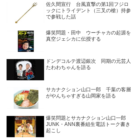
佐久間宣行 台風直撃の第1回フジロ
ックにトライデント（三叉の槍）持参
で参戦した話
爆笑問題・田中 ウーチャカの起源を
真空ジェシカに伝授する
ドンデコルテ渡辺銀次 同期の元芸人
たわわちゃんを語る
サカナクション山口一郎 千葉の客層
がやんちゃすぎる山岡家を語る
爆笑問題とサカナクション山口一郎
JUNK・ANN裏番組生電話トーク書き
起こし