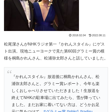
2018.02.04
2022.08.11
松尾潔さんが
NHKラジオ第一『かれんスタイル』
にゲス
ト出演。現地ニューヨークで見た第60回グラミー賞の模
様を桐島かれんさん、松浦弥太郎さんと話していました。
『かれんスタイル』放送後に桐島かれんさん、松
浦弥太郎さんと。グラミー賞レポート、今年も楽
しくおしゃべりさせていただきました！生放送を
終えてNHKの駐車場に出てみたら、雪が降ってい
ました。まだお家に着いてない方は、どうかお足
元に気をつけて。
#グラミー賞
#nhkr1
#radiru