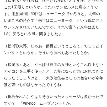
（松尾潔）それもね、僕もたしかめたんですが、どうやら
この1回限りというか。またロサンゼルスに戻るようで
す。用意周到に60回はニューヨークでやろうと。去年の
いまごろの時点で「来年はニューヨーク」という風にアナ
ウンスがされていたんですが。それで言うと来年はまた
LAに戻るという風に聞きましたよ。
（松浦弥太郎）じゃあ、節目というところで、ちょっとイ
ンパクトというか。そういう演出もあったりとか。
（松尾潔）あと、やっぱり自由の女神というこれ以上ない
アイコンを上手く使ったと。ご覧になった方はお気づきに
なったでしょうけど、一大政治集会としての色合いが今年
ほど強いものはなかったですうね。
（桐島かれん）やはりそういったメッセージは多かったで
すか？ 「#metoo」ムーブメントとか。