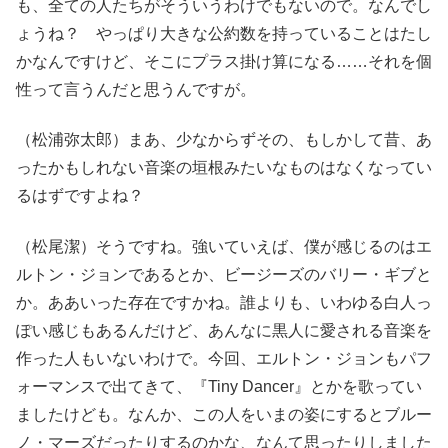
も、全ての人たちがそういうわけでもないので。なんでし
ょうね？ やっぱり大きな公約数を持っていることはたし
かなんですけど、そこにプラス掛け算になる……それを個
性って言うんだと思うんですが。
（松浦弥太郎）まあ、少なからずその、もしかして昔、あ
ったかもしれない音楽の垣根みたいなものはなくなってい
るはずですよね？
（松尾潔）そうですね。強いていえば、僕が感じるのはエ
ルトン・ジョンであるとか、ビージーズのバリー・ギブと
か。ああいった存在ですかね。誰よりも、いわゆる白人っ
ぽい感じもあるんだけど、あんなに黒人に愛される音楽を
作った人もいないわけで。今回、エルトン・ジョンもパフ
ォーマンスで出てきて、『Tiny Dancer』とかを歌ってい
ましたけども。なんか、この人をいまの姿にするとブルー
ノ・マーズだったりするのかな、なんて思ったりしました