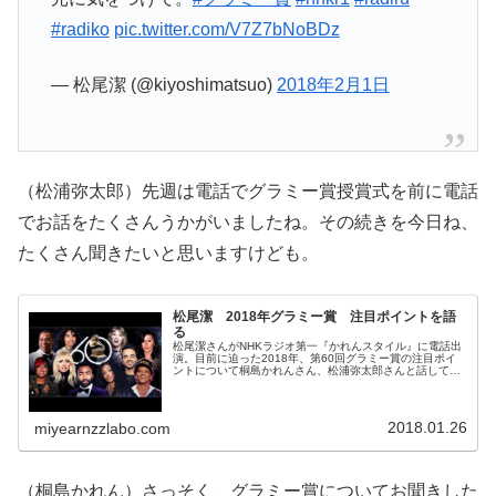
#radiko
pic.twitter.com/V7Z7bNoBDz
— 松尾潔 (@kiyoshimatsuo)
2018年2月1日
（松浦弥太郎）先週は電話でグラミー賞授賞式を前に電話
でお話をたくさんうかがいましたね。その続きを今日ね、
たくさん聞きたいと思いますけども。
松尾潔 2018年グラミー賞 注目ポイントを語
る
松尾潔さんがNHKラジオ第一『かれんスタイル』に電話出
演。目前に迫った2018年、第60回グラミー賞の注目ポイ
ントについて桐島かれんさん、松浦弥太郎さんと話してい
ました。 From @LuisFonsi, @BrunoMars, @SZA,...
2018.01.26
miyearnzzlabo.com
（桐島かれん）さっそく、グラミー賞についてお聞きした