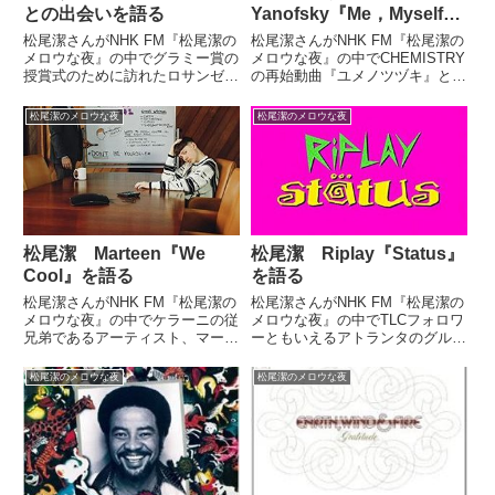
との出会いを語る
Yanofsky『Me，Myself＆
I』を語る
松尾潔さんがNHK FM『松尾潔の
松尾潔さんがNHK FM『松尾潔の
メロウな夜』の中でグラミー賞の
メロウな夜』の中でCHEMISTRY
授賞式のために訪れたロサンゼル
の再始動曲『ユメノツヅキ』と
スの空港で、ミュージシャンのダ
Nikki Yanofskyの『Me，Myself
ンテ・ウィンスローと偶然出会っ
＆I』を紹介していました。
松尾潔のメロウな夜
松尾潔のメロウな夜
た話をしていました。 FEB 25
CHEMISTRY『TWO』感動のフ
@dontaewinslow @winslowdy...
ィナーレ。再始動を祝して、本
日...
松尾潔 Marteen『We
松尾潔 Riplay『Status』
Cool』を語る
を語る
松尾潔さんがNHK FM『松尾潔の
松尾潔さんがNHK FM『松尾潔の
メロウな夜』の中でケラーニの従
メロウな夜』の中でTLCフォロワ
兄弟であるアーティスト、マーテ
ーともいえるアトランタのグルー
ィーンの『We Cool』を紹介して
プ、Riplayの『Status』を紹介し
いました。（松尾潔）この番組で
ていました。さて、このところ毎
松尾潔のメロウな夜
松尾潔のメロウな夜
常連的な位置にいると言っても差
週のように80年代、90年代。と
し支えないかな？ ケラーニとい
りわけ90年代のR&Bシーンの話
う、この2年ほど活躍...
をしてい...