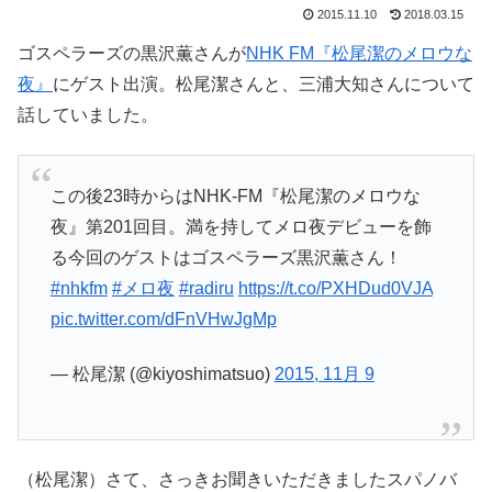
2015.11.10
2018.03.15
ゴスペラーズの黒沢薫さんが
NHK FM『松尾潔のメロウな
夜』
にゲスト出演。松尾潔さんと、三浦大知さんについて
話していました。
この後23時からはNHK-FM『松尾潔のメロウな
夜』第201回目。満を持してメロ夜デビューを飾
る今回のゲストはゴスペラーズ黒沢薫さん！
#nhkfm
#メロ夜
#radiru
https://t.co/PXHDud0VJA
pic.twitter.com/dFnVHwJgMp
— 松尾潔 (@kiyoshimatsuo)
2015, 11月 9
（松尾潔）さて、さっきお聞きいただきましたスパノバ