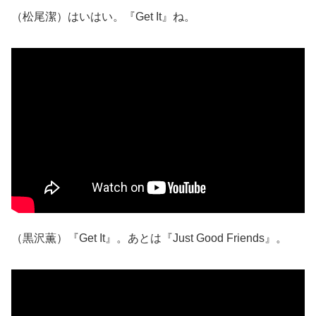
（松尾潔）はいはい。『Get It』ね。
（黒沢薫）『Get It』。あとは『Just Good Friends』。