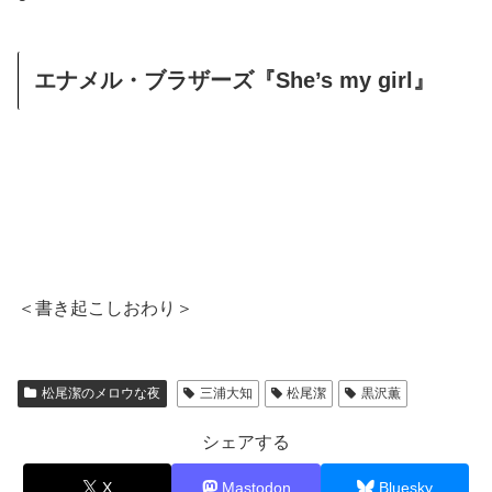
エナメル・ブラザーズ『She’s my girl』
＜書き起こしおわり＞
松尾潔のメロウな夜
三浦大知
松尾潔
黒沢薫
シェアする
X
Mastodon
Bluesky