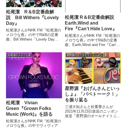
松尾潔 R＆B定番曲解
松尾潔 R＆B定番曲解説
説 Bill Withers『Lovely
Earth,Wind and
Day』
Fire『Can’t Hide Love』
松尾潔さんがNHK FM『松尾潔の
メロウな夜』の中でR&Bの定番
松尾潔さんがNHK FM『松尾潔の
曲、Bill Withers『Lovely Day』
メロウな夜』の中でR&Bの定番
を紹介。様々なカバーバージョン
曲、Earth,Wind and Fire『Can't
を聞き比べながら解説していまし
Hide Love』を紹介。様々なカバ
た。（松尾潔）続いては、いまな
ーバージョンを聞き比べながら解
松尾潔のメロウな夜
星野源のオールナイトニッポン
ら間に合うスタンダードのコーナ
説していました。（松尾潔）続い
ーで...
ては、いまなら間に合う...
星野源『おげんさんといっ
しょ』「パペトーーク！」
を振り返る
松尾潔 Vivian
三浦大知さんと松重豊さんが
Green『Grown Folks
2021年11月23日放送のニッポン
Music (Work)』を語る
放送『星野源のオールナイトニッ
ポン』にゲスト出演。『おげんさ
松尾潔さんがNHK FM『松尾潔の
んといっしょ』の生放送を終え、
メロウな夜』の中でヴィヴィア