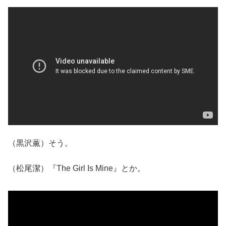
（黒沢薫）そう。
（松尾潔）『The Girl Is Mine』とか。