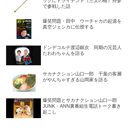
ックにトライデント（三叉の槍）持参
で参戦した話
爆笑問題・田中 ウーチャカの起源を
真空ジェシカに伝授する
ドンデコルテ渡辺銀次 同期の元芸人
たわわちゃんを語る
サカナクション山口一郎 千葉の客層
がやんちゃすぎる山岡家を語る
爆笑問題とサカナクション山口一郎
JUNK・ANN裏番組生電話トーク書き
起こし