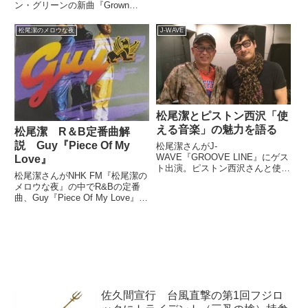
車でNHKから有楽町のニッポン
ン・グリーンの新曲『Grown
放送に移動をしながら『おげんさ
Folks Music (Work)』を紹介して
んといっしょ』を振り返り。『ハ
いました。iTunes ..Feb 26...
松尾潔のメロウな夜
J-WAVE
ッチポッチステーション』『クイ
#GrownFolksMusic pic.twit...
ンテット』のキャラクターたちと
の「パペトーーク！」について話
していました。
松尾潔とピストン西沢「使
える音楽」の魅力を語る
松尾潔 R＆B定番曲解
説 Guy『Piece Of My
松尾潔さんがJ-
WAVE『GROOVE LINE』にゲス
Love』
ト出演。ピストン西沢さんと使え
松尾潔さんがNHK FM『松尾潔の
る音楽の魅力、Sky’s The Limitや
メロウな夜』の中でR&Bの定番
CHEMISTRYの新曲、執筆中の小
曲、Guy『Piece Of My Love』を
説などについて話していました。
紹介。様々なカバーバージョンを
本日は、音楽プロデューサーの松
聞き比べながら解説していまし
尾潔さんをお...
た。（松尾潔）続いては、いまな
ら間に合うスタンダードのコーナ
ーです。2...
佐久間宣行 台風直撃の第1回フジロ