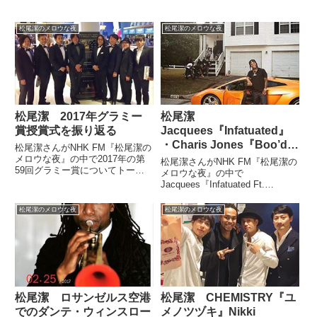
松尾潔のメロウな夜
松尾潔のメロウな夜
松尾潔 2017年グラミー
松尾潔
賞授賞式を振り返る
Jacquees『Infatuated』
・Charis Jones『Boo’d
松尾潔さんがNHK FM『松尾潔の
Up Remix』を語る
メロウな夜』の中で2017年の第
松尾潔さんがNHK FM『松尾潔の
59回グラミー賞についてトー
メロウな夜』の中で
ク。現地で授賞式を見て感じたこ
Jacquees『Infatuated Ft.
となどを話していました。アデ
LaTocha Scott』を紹介していま
ル、圧巻。先程終了した今年のグ
した。
松尾潔のメロウな夜
松尾潔のメロウな夜
ラミー賞に集ったプロデューサー
8人。左から多保孝一、蔦谷好...
松尾潔 ロサンゼルス空港
松尾潔 CHEMISTRY『ユ
でのダンテ・ウィンスロー
メノツヅキ』Nikki