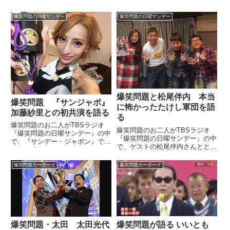
爆笑問題の日曜サンデー
爆笑問題の日曜サンデー
爆笑問題と松尾伴内 本当
爆笑問題 『サンジャポ』
に怖かったたけし軍団を語
加藤紗里との初共演を語る
る
爆笑問題のお二人がTBSラジオ
爆笑問題のお二人がTBSラジオ
『爆笑問題の日曜サンデー』の中
『爆笑問題の日曜サンデー』の中
で、『サンデー・ジャポン』で初
で、ゲストの松尾伴内さんととも
共演をした加藤紗里さんについて
に、かつてたけし軍団が本当に怖
話していました。サンジャポ10
かったという話をしていました。
爆笑問題カーボーイ
爆笑問題カーボーイ
時スタート?予告通り爆笑問題の
（田中裕二）いろいろありまし
田中さんと太田さんに印籠を渡し
て。でも、怖かったよね。軍団。
に来たぞー?#さて印籠渡したら...
（太田光）怖かった。本当、怖か
っ...
爆笑問題が語る いいとも
爆笑問題・太田 太田光代