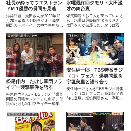
水曜最終回タモリ・太田漫
社長が酔ってウエストラン
才の舞台裏
ドM-1優勝の瞬間を見逃し
た話
爆笑問題のお二人が笑っていいと
爆笑問題・太田さんが2022年12
も！水曜日最終回でタモリさんと
月20日放送のTBSラジオ『爆笑
太田さんが披露した、かっぱ巻き
問題カーボーイ』の中で事務所の
漫才についてTBSラジオ『爆笑問
ウエストランドのM-1グランプリ
題カーボーイ』で語っていまし
2022で優勝したことについてト
爆笑問題の日曜サンデー
TBSラジオ
た。（田中裕二）いや、だって俺
ーク。妻である太田光代社長が
らだって夢のような。太田さんな
M-1を見ながらお酒を飲んでベロ
んか、昼間はたけしさんにも会
ンベロンになって寝てしまい、優
っ...
勝決定の瞬間を見逃していたこと
を紹介していました。
安住紳一郎 TBS特番ラジ
（コ）フェス・爆笑問題＆
松尾伴内 たけし軍団フラ
宇垣美里と語り合う
イデー襲撃事件を語る
安住紳一郎さんがTBSラジオ特番
『ラジ（コ）フェス』番組終了直
松尾伴内さんがTBSラジオ『爆笑
前に登場。爆笑問題さん、宇垣美
問題の日曜サンデー』に出演。伝
里さんとトークしていました。こ
説のたけし軍団フライデー編集部
のあと午前11時～TBSラジオの
襲撃事件について話していまし
お祭り特番『ラジ(コ)フェ
た。（太田光）あれ、フライデー
爆笑問題の日曜サンデー
爆笑問題カーボーイ
ス』！！予測不能の4時間30分生
の時はどのへんにいたんですか？
放送！爆笑問題/伊集院光/ジ...
（一同）（笑）（江藤愛）聞きた
い（笑）。（松尾伴内）いや、