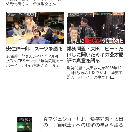
宏さんを追悼。太田さんが久米宏
佐野元春さん、伊藤銀次さん、杉
さん、筑紫哲也さん、木村太郎さ
真理さんにTBSラジオ内で出会っ
んにそれぞれにニュースへの向き
た話をしていました。（田中裕
安住紳一郎の日曜天国
爆笑問題カーボーイ
合い方を聞き、その三者三様の回
二）そう言えば、去年のこの『メ
答を紹介していました。
ール1』の収録が1週間前にあっ
て。終わってね、したらちょう
ど...
安住紳一郎 スーツを語る
爆笑問題・太田 ビートた
けしに聞いたミキの漫才酷
安住紳一郎さんが2021年2月9日
評の真意を語る
放送のTBSラジオ『爆笑問題カー
ボーイ』に外山惠理さん、良原安
爆笑問題・太田さんが2023年12
美さんと共に代打出演。リスナー
月5日放送のTBSラジオ『爆笑問
から届いたスーツに関する質問に
題カーボーイ』の中でTHE
答えていました。
MANZAIに出演した際、ウエスト
ランドとともにビートたけしに挨
拶に行った際の模様を紹介。そこ
でたけしさんがかつて、ミキの漫
才を「うるさいだけで面白くな
い」と評価した件について触れて
いたと話していました。
真空ジェシカ・川北 爆笑問題・太田
の「宇宙戦士」への理解の早さを語る