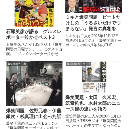
な...
ミキと爆笑問題 ビートた
けしの「うるさいだけでつ
まらない」発言の真相を語
石塚英彦が語る グルメレ
る
ミキのお二人が2023年12月12日
ポーター泣かせベスト3
放送のTBSラジオ『爆笑問題カー
石塚英彦さんがTBSラジオ『爆笑
ボーイ』の中で1年前のTHE
問題の日曜サンデー』にゲスト出
MANZAIでビートたけしさんに
演。『グルメレポーター泣かせベ
「うるさいだけでつまらない」と
スト3』を発表していました。
言われた件についてトーク。爆笑
（江藤愛）さあ、それでは、この
問題のお二人と実際にたけしさん
爆笑問題カーボーイ
爆笑問題カーボーイ
コーナーに参りましょう。お笑い
に言われた状況を振り返っていま
芸人の方々がナビゲーターとなっ
した。
て、気になる物事のランキング
を...
爆笑問題・太田 久米宏、
筑紫哲也、木村太郎のニュ
ース観の違いを語る
爆笑問題 佐野元春・伊藤
爆笑問題のお二人が2026年1月13
銀次・杉真理に出会った話
日放送のTBSラジオ『爆笑問題カ
爆笑問題のお二人がTBSラジオ
ーボーイ』の中で亡くなった久米
『爆笑問題カーボーイ』の中で、