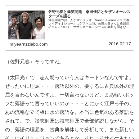
佐野元春と爆笑問題 桑田佳祐とサザンオールス
ターズを語る
爆笑問題のお二人がTBSラジオ『Sound Avenue905 元春
レイディオショー』にゲスト出演。佐野元春さんと桑田佳
祐さんについて、サザンオールスターズの楽曲を聞きなが
ら話していました。(function(d, s, id) { var...
2016.02.17
miyearnzzlabo.com
（佐野元春）そうですね。
（太田光）で、志ん朝っていう人はキートンなんですよ。
ぜったいに理屈・・・落語以外の、要するに古典以外の理
屈を言わないんですよ。一切言わないけど、まあ軽いポッ
プな落語って言っていいのか・・・とにかく江戸っ子の、
あの流暢な立て板に水の落語を。本当に色気のある落語を
されて。で、談志師匠は談志師匠で全部解説しながら。そ
の、落語の理屈を、古典を解体して分析して、また新しい
そこにイリュージョンであるとか、それこそサイケみたい