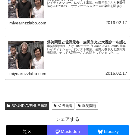
レイディオショー』にゲスト出演。佐野元春さんと桑田佳
祐さんについて、サザンオールスターズの楽曲を聞きなが
ら話していました。(function(d, s, id) { var...
2016.02.17
miyearnzzlabo.com
爆笑問題と佐野元春 森田芳光と大瀧詠一を語る
爆笑問題のお二人がTBSラジオ『Sound Avenue905 元春
レイディオショー』にゲスト出演。佐野元春さんと森田芳
光監督、そして大瀧詠一さんの話をしていました。
(function(d, s, id) { var js, fjs = d...
2016.02.17
miyearnzzlabo.com
SOUND AVENUE 905
佐野元春
爆笑問題
シェアする
X
Mastodon
Bluesky