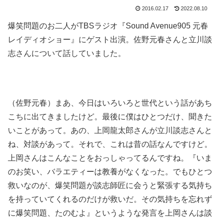
2016.02.17
2022.08.10
爆笑問題のお二人が
TBSラジオ『Sound Avenue905 元春
レイディオショー』
にゲスト出演。佐野元春さんと立川談
志さんについて話していました。
（佐野元春）まあ、今日はいろいろと世代という話があち
こちに出てきましたけど。最後に僕はひとつだけ、聞きた
いことがあって。あの、上岡龍太郎さんが立川談志さんと
ね、対談があって。それで、これは昔の話なんですけど。
上岡さんはこんなことをおっしゃってるんですね。『いま
のお笑い、バラエティーは教養がなくなった。でもひとつ
救いなのが、爆笑問題が談志師匠に会うと緊張する気持ち
を持っていてくれるのだけが救いだ。その気持ちを忘れず
に爆笑問題、たのむよ』というような発言を上岡さんは談