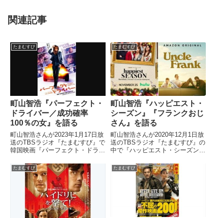
関連記事
たまむすび
たまむすび
町山智浩『パーフェクト・
町山智浩『ハッピエスト・
ドライバー／成功確率
シーズン』『フランクおじ
100％の女』を語る
さん』を語る
町山智浩さんが2023年1月17日放
町山智浩さんが2020年12月1日放
送のTBSラジオ『たまむすび』で
送のTBSラジオ『たまむすび』の
韓国映画『パーフェクト・ドライ
中で『ハッピエスト・シーズン』
バー／成功確率100％の女』を紹
と『フランクおじさん』を紹介し
介していました。
ていました。（町山智浩）ええ
たまむすび
たまむすび
と、アメリカはね、大変なことに
なっちゃいまして。今、すごいコ
ロナの感染が広がって。今...