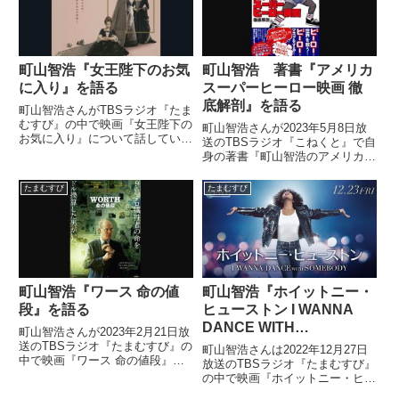
にこの世界の片隅にが...
町山智浩『女王陛下のお気
町山智浩 著書『アメリカ
に入り』を語る
スーパーヒーロー映画 徹
底解剖』を語る
町山智浩さんがTBSラジオ『たま
むすび』の中で映画『女王陛下の
町山智浩さんが2023年5月8日放
お気に入り』について話していま
送のTBSラジオ『こねくと』で自
した。「女王陛下のお気に入
身の著書『町山智浩のアメリカス
り」、日本版ポスターがセンスめ
ーパーヒーロー映画 徹底解剖』
っちゃ良くて好き
について話していました。
たまむすび
たまむすび
pic.twitter.com/KI2HrFWci5—
???. (@mi...
町山智浩『ワース 命の値
町山智浩『ホイットニー・
段』を語る
ヒューストン I WANNA
DANCE WITH
町山智浩さんが2023年2月21日放
SOMEBODY』を語る
送のTBSラジオ『たまむすび』の
町山智浩さんは2022年12月27日
中で映画『ワース 命の値段』を
放送のTBSラジオ『たまむすび』
紹介していました。
の中で映画『ホイットニー・ヒュ
ーストン I WANNA DANCE