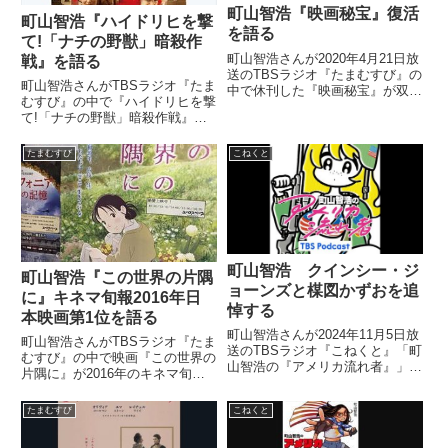
町山智浩『映画秘宝』復活
町山智浩『ハイドリヒを撃
を語る
て!「ナチの野獣」暗殺作
町山智浩さんが2020年4月21日放
戦』を語る
送のTBSラジオ『たまむすび』の
町山智浩さんがTBSラジオ『たま
中で休刊した『映画秘宝』が双葉
むすび』の中で『ハイドリヒを撃
社から復活した件について話して
て!「ナチの野獣」暗殺作戦』に
いました。（外山惠理）町山さ
ついて話していました。（町山智
ん、よかったですね。聞きまし
浩）で、今日は2本……今月、日
た。復活！（町山智浩）ああ、は
たまむすび
こねくと
本で2本戦争映画が公開されるん
いはい。『映画秘宝』。出版...
で。それをちょっと紹介したいん
ですが。1本は『ハイドリヒを...
町山智浩 クインシー・ジ
町山智浩『この世界の片隅
ョーンズと楳図かずおを追
に』キネマ旬報2016年日
悼する
本映画第1位を語る
町山智浩さんが2024年11月5日放
町山智浩さんがTBSラジオ『たま
送のTBSラジオ『こねくと』「町
むすび』の中で映画『この世界の
山智浩の『アメリカ流れ者』」の
片隅に』が2016年のキネマ旬報
コーナー冒頭で亡くなったクイン
日本映画ベスト・テン第1位を獲
シー・ジョーンズさん、そして楳
得したことを話していました。 #
たまむすび
こねくと
図かずおさんについて話していま
ユーロスペース 火曜日はサービ
した。
スデーで1200円！ ちょっとお得