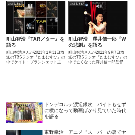
WITH SOMEBODY』を紹介して
たまむすび
たまむすび
いました。
町山智浩『TAR／ター』を
町山智浩 澤井信一郎『W
語る
の悲劇』を語る
町山智浩さんが2023年1月31日放
町山智浩さんが2021年9月7日放
送のTBSラジオ『たまむすび』の
送のTBSラジオ『たまむすび』の
中でケイト・ブランシェット主演
中で亡くなった澤井信一郎監督を
の映画『TAR／ター』について話
追悼。おすすめ作品として『Wの
していました。
悲劇』を紹介していました。
ドンデコルテ渡辺銀次 バイトもせず
に横になって動画ばかり見ていた時代
を語る
東野幸治 アニメ『スーパーの裏でヤ