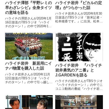
ハライチ澤部『平野レミの
ハライチ岩井『ピカルの定
早わざレシピ』全身タイツ
理』がつらかった話
の意味を語る
ハライチ岩井さんが2020年8月30
日放送のTBSラジオ『新米記者・
ハライチの澤部さんが2020年1月
松本穂香です。』に出演。松本穂
16日放送のTBSラジオ『ハライ
香さんと『ピカルの定理』がつら
チのターン！』の中で2020年1月
かった話をしていました。#新米
に放送されたNHKの『平野レミ
記者松本穂香です#ハライチのタ
の早わざレシピ』に出演した際の
ハライチのターン
ハライチのターン
ーン明日お昼12時30分のゲスト
模様をトーク。全身タイツ着用で
は、先週に引き続きハ...
登場した意味や平野レミさんの強
烈なレシピと調理法に...
ハライチ岩井 新居用にイ
ハライチ岩井 『ハライチ
ナバ物置を購入した話
岩井勇気のアニ番』と
ハライチ岩井さんが2020年11月
J.GARDENを語る
12日放送のTBSラジオ『ハライ
ハライチの岩井さんがTBSラジオ
チのターン！』の中で引っ越した
『ハライチのターン！』の中でニ
新居用にホームセンターでイナバ
コニコ動画の番組『ハライチ岩井
物置を購入した話をしていまし
勇気のアニ番』についてトーク。
た。（岩井勇気）まあ、引っ越し
毎クール、アニメを全作品チェッ
たんでね。先週、言いましたけど
TBSラジオ
ハライチのターン
クしている件やBLイベント
ね。廃虚の隣の大家さんの家...
J.GARDENなどについて話して
いました。