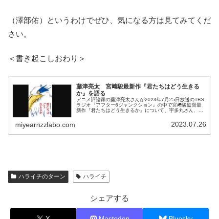
（澤部佑）というわけでぜひ、気になる方は見てみてくだ
さい。
＜書き起こしおわり＞
藤津亮太 宮﨑駿最新作『君たちはどう生きる
か』を語る
アニメ評論家の藤津亮太さんが2023年7月25日放送のTBS
ラジオ『アフター6ジャンクション』の中で宮﨑駿監督最
新作『君たちはどう生きるか』について、宇多丸さん、宇
垣美里さんと話していました。
2023.07.26
miyearnzzlabo.com
ハライチのターン
ハライチ
シェアする
X
Mastodon
Bluesky