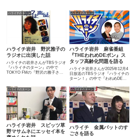
ハライチのターン
ハライチのターン
ハライチ岩井 野沢雅子の
ハライチ岩井 麻雀番組
ラジオに出演した話
『THEわれめDEポン』ス
タッフ高齢化問題を語る
ハライチの岩井さんがTBSラジオ
『ハライチのターン』の中で
ハライチ岩井さんが2025年12月4
TOKYO FMの『野沢の雅子さ
日放送のTBSラジオ『ハライチの
ん』に出演したことを話していま
ターン！』の中で『われめDEポ
した。（岩井勇気）この間、野沢
ン』で通算3回目の優勝を果たし
雅子さんのラジオに呼ばれて行っ
たことをトーク。『われめDEポ
ハライチのターン
ハライチのターン
てきましたよ。（澤部佑）ええー
ン』製作スタッフの高齢化問題な
っ？ すごいね！ 会ったの？
どを話していました。
（...
ハライチ岩井 スピッツ草
ハライチ 金属バットのす
野マサムネにエッセイ本を
ごさを語る