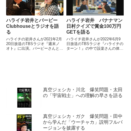
ハライチ岩井とバービー
ハライチ岩井 バナナマン
Clubhouseとラジオを語
日村クイズで賞金100万円
る
GETを語る
ハライチの岩井さんが2021年2月
ハライチ岩井さんが2022年6月9
20日放送のTBSラジオ『週末ノ
日放送のTBSラジオ『ハライチの
オト』に出演。バービーさんと
ターン！』の中で設楽さんの体調
Clubhouseやラジオについて話し
不良により急遽出演した『バナナ
ていました。
マンのバナナムーンGOLD』を振
り返り。寝起きで出演した模様や
日村さんが出したクイズに正解し
て賞金100万円の権利をGETした
ことなどを話していました。
真空ジェシカ・川北 爆笑問題・太田
の「宇宙戦士」への理解の早さを語る
真空ジェシカ・ガク 爆笑問題・田中
から学んだ「ウーチャカ」説明フルバ
ージョンを披露する