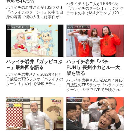
褒められた話
ハライチのお二人がTBSラジオ
ハライチの岩井さんがTBSラジオ
『ハライチのターン！』ラジオク
『ハライチのターン！』の中で自
ラウドの中でM-1グランプリ2018
身の著書『僕の人生には事件が起
敗者復活戦に出場した金属バット
きない』をスピッツの草野マサム
について話していました。
ネさんがラジオで褒めていた件に
ハライチのターン
ハライチのターン
ついて話していました。さいごの
一軒は丸善丸の内本店さん。また
またたくさんサインさせていた...
ハライチ岩井『ガラピコぷ
ハライチ岩井『パチ
～』最終回を語る
FUN!』長州小力とルー大
柴を語る
ハライチ岩井さんが2022年4月7
日放送のTBSラジオ『ハライチの
ハライチ岩井さんが2020年4月16
ターン！』の中でNHK Eテレの
日放送のTBSラジオ『ハライチの
『おかあさんといっしょ』内で放
ターン』の中でTVKで放映されて
送されていた『ガラピコぷ～』の
いるパチンコ番組『パチFUN!』
最終回について話していました。
についてトーク。長州小力さんと
ハライチのターン
TBSラジオ
ルー大柴さんの違いについて話し
ていました。（岩井勇気）あとは
この前、夜になんと...