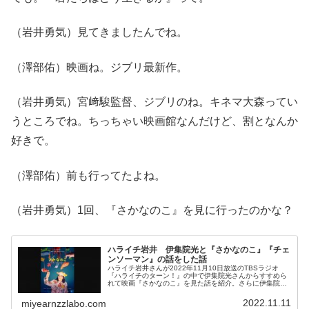
（岩井勇気）見てきましたんでね。
（澤部佑）映画ね。ジブリ最新作。
（岩井勇気）宮﨑駿監督、ジブリのね。キネマ大森ってい
うところでね。ちっちゃい映画館なんだけど、割となんか
好きで。
（澤部佑）前も行ってたよね。
（岩井勇気）1回、『さかなのこ』を見に行ったのかな？
ハライチ岩井 伊集院光と『さかなのこ』『チェ
ンソーマン』の話をした話
ハライチ岩井さんが2022年11月10日放送のTBSラジオ
『ハライチのターン！』の中で伊集院光さんからすすめら
れて映画『さかなのこ』を見た話を紹介。さらに伊集院さ
んにおすすめアニメとして『チェンソーマン』などを紹介
した話をしていました。
2022.11.11
miyearnzzlabo.com