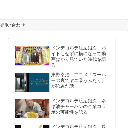
お問い合わせ
ドンデコルテ渡辺銀次 バ
イトもせずに横になって動
画ばかり見ていた時代を語
る
東野幸治 アニメ『スーパ
ーの裏でヤニ吸うふたり』
が沁みた話
ドンデコルテ渡辺銀次 ネ
ギ油チャーハンの企業コラ
ボの可能性を語る
ドンデコルテ渡辺銀次 長