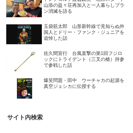
山添の益々荘再加入と一人暮らしプラ
ン消滅を語る
玉袋筋太郎 山形新幹線で見知らぬ外
国人とドリー・ファンク・ジュニアを
追悼した話
佐久間宣行 台風直撃の第1回フジロ
ックにトライデント（三叉の槍）持参
で参戦した話
爆笑問題・田中 ウーチャカの起源を
真空ジェシカに伝授する
サイト内検索