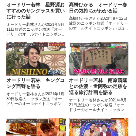
オードリー若林 星野源お
髙橋ひかる オードリー春
すすめのサングラスを買い
日の気持ちがわかる話
に行った話
髙橋ひかるさんが2020年9月12日
放送のニッポン放送『オードリー
オードリー若林さんが2021年9月
のオールナイトニッポン』に出
11日放送のニッポン放送『オー
演。オードリーのお二人とナチュ
ドリーのオールナイトニッポン』
ラルに春日語を使っていた話な
の中で『星野源のオールナイトニ
ど、春日の気持ちがわかるという
ッポン』での星野源さんとの共演
オードリーのオールナイトニッポン
オードリーのオールナイトニッポン
話をしていました。【オードリー
を振り返り。『Pop Virus』ラッ
のオールナイトニッポン】お聴...
プコラボや星野源さんからもらっ
た花束に込められた意味などにつ
いて話していました。
オードリー若林 キングコ
オードリー若林 南原清隆
ング西野を語る
との佐渡・世阿弥の足跡を
巡る旅行計画を語る
オードリー若林さんが2021年1月
30日放送のニッポン放送『オー
オードリー若林さんが2021年8月
ドリーのオールナイトニッポン』
21日放送のニッポン放送『オー
の中でキングコング西野さんにつ
ドリーのオールナイトニッポン』
いてトーク。吉本興業の退社ニュ
の中でずっと気になっている佐渡
ースなどに触れていました。
に流された後の世阿弥の生活を描
オードリーのオールナイトニッポン
オードリーのオールナイトニッポン
いた藤沢周さんの著書『世阿弥最
後の花』についてトーク。南原清
隆さんに本をプレゼントし、佐渡