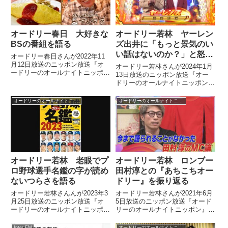
に旅行に行く計画が立ち上がって
いることを話していました。
オードリー春日 大好きな
オードリー若林 ヤーレン
BSの番組を語る
ズ出井に「もっと景気のい
い話はないのか？」と怒ら
オードリー春日さんが2022年11
れた話
月12日放送のニッポン放送『オ
オードリー若林さんが2024年1月
ードリーのオールナイトニッポ
13日放送のニッポン放送『オー
ン』の中で最近、BSの番組ばか
ドリーのオールナイトニッポン』
り見ていることを紹介。大好きな
の中で事務所の後輩、ヤーレンズ
BSの番組について話していまし
の出井さんからネタライブの打ち
オードリーのオールナイトニッポン
オードリーのオールナイトニッポン
た。
上げでしみったれた話をしていた
際に「もっと景気のいい話はない
んですか？」と怒られた話をして
いました。
オードリー若林 老眼でプ
オードリー若林 ロンブー
ロ野球選手名鑑の字が読め
田村淳との『あちこちオー
ないつらさを語る
ドリー』を振り返る
オードリー若林さんんが2023年3
オードリー若林さんが2021年6月
月25日放送のニッポン放送『オ
5日放送のニッポン放送『オード
ードリーのオールナイトニッポ
リーのオールナイトニッポン』の
ン』の中で久しぶりにプロ野球選
中で『あちこちオードリー』の田
手名鑑を買ったものの、老眼で字
村淳さん出演回を見返して思った
Inter FM
オードリーのオールナイトニッポン