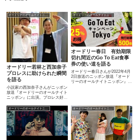
オードリーのオールナイトニッポン
オードリーのオールナイトニッポン
オードリー春日 有効期限
切れ間近のGo To Eat食事
券の使い道を語る
オードリー若林と西加奈子
オードリー春日さんが2022年4月
プロレスに助けられた瞬間
2日放送のニッポン放送『オード
を語る
リーのオールナイトニッポン』の
中で有効期限切れ間近のGo To
小説家の西加奈子さんがニッポン
Eat食事券およそ2万円分の使い
放送『オードリーのオールナイト
道について話していました。
ニッポン』に出演。プロレス好き
の若林さんと、プロレスに助けら
れた瞬間について話していまし
オードリーのオールナイトニッポン
オードリーのオールナイトニッポン
た。（若林正恭）しびれるね。
あ、じゃあその要所要所でプロレ
スに助け・・・だから俺はさ、い
まま...