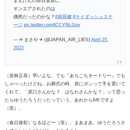
まえけんの命日直前に
オンエアされたのは
偶然だったのかな？
#前田健
#ケイダッシュステ
ージ
pic.twitter.com/tCCY0iLGov
— ✈︎ まさや ✈︎ (@JAPAN_AIR_LIES)
April 25,
2022
（若林正恭）早いよな。でも『あちこちオードリー』でも
しゃべったけどね。お葬式の時、肩にポンって手を置いて
くれて。「原口さんかな？ はなわさんかな？」って思っ
たらゆうたろうだったっていう。あれから6年ですよ
（笑）。
（春日俊彰）なるほどー（笑）。まあまあ、ゆうたろうさ