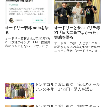
が全く読めないことに気づいたと
ことを話していました。
話していました。
オードリー若林 noteを語
オードリーとサルゴリラ赤
る
羽「日大二高でよかった」
実感を語る
オードリー若林さんが2021年2月
25日放送のインターFM『佐藤満
オードリーのお二人とサルゴリラ
春のジャマしないラジオ』にゲス
赤羽さんが2024年4月20日放送の
ト出演。文章を投稿しているnote
ニッポン放送『オードリーのオー
について話していました。
ルナイトニッポン』の中で日大二
高時代の思い出を語りまくり、最
終的に「日大二高でよかった」と
話していました。
ドンデコルテ渡辺銀次 憧れのオール
デンの革靴（17万円）購入を語る
ドンデコルテ渡辺銀次 相席スタート