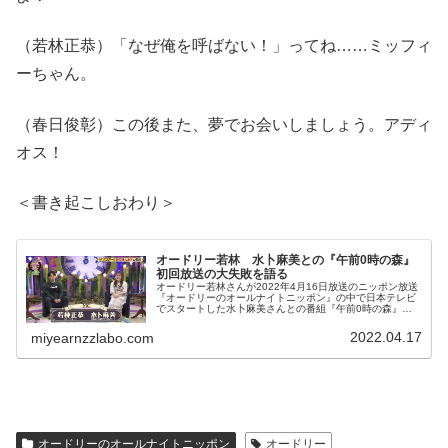
（若林正恭）「なぜ俺を呼ばない！」ってね……ミッフィ
ーちゃん。
（春日俊彰）この後また、夢でお会いしましょう。アディ
オス！
＜書き起こしおわり＞
オードリー若林 水卜麻美との『午前0時の森』
初回放送の大失敗を語る
オードリー若林さんが2022年4月16日放送のニッポン放送
『オードリーのオールナイトニッポン』の中で日本テレビ
でスタートした水卜麻美さんとの番組『午前0時の森』に
ついてトーク。初回放送でしてしまった失敗について話し
ていました。
2022.04.17
miyearnzzlabo.com
オードリーのオールナイトニッポン
オードリー