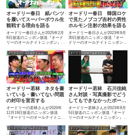
オードリー春日 紙パンツ
オードリー春日 韓国ロケ
を履いてスーパーボウル生
で見たノブコブ吉村の男性
観戦する理由を語る
ホルモン注射の効果を語る
オードリー春日さんが2025年2月
オードリー春日さんが2023年9月
8日放送のニッポン放送『オード
30日放送のニッポン放送『オー
リーのオールナイトニッポン』を
ドリーのオールナイトニッポン』
スーパーボウル中継のためにアメ
の中で平成ノブシコブシ吉村さ
リカ・ニューオリンズから放送。
ん、石橋貴明さんらと行った韓国
オードリーのオールナイトニッポン
オードリーのオールナイトニッポン
紙パンツを履いてスーパーボウル
ロケについてトーク。そこで目撃
を生観戦するという春日さんがそ
した、吉村さんの男性ホルモン注
の理由を話していました。
射の効果について、話していまし
た。
オードリー若林 ネタを書
オードリー若林 石川佳純
いている・書いてない問題
さん対談・写真撮影でどう
の封印を宣言する
してもできなかったポーズ
を語る
オードリーの若林さんが2020年
オードリー若林さんが2023年8月
12月19日放送のニッポン放送
5日放送のニッポン放送『オード
『オードリーのオールナイトニッ
リーのオールナイトニッポン』の
ポン』の中で2020年にたびたび
中で大好きな石川佳純さんと対談
言及してきた「ネタを書いてい
をした際の写真撮影の模様を紹
オードリーのオールナイトニッポン
オードリーのオールナイトニッポン
る・書いていない」問題に関して
介。カメラマンから求めれたもの