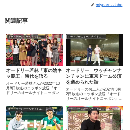
miyearnzzlabo
関連記事
オードリーのオールナイトニッポン
オードリーのオールナイトニッポン
オードリー若林「東の陰キ
オードリー ウッチャンナ
ャ覇王」時代を語る
ンチャンに東京ドーム公演
を褒められた話
オードリー若林さんが2022年10
月8日放送のニッポン放送『オー
オードリーのお二人が2024年3月
ドリーのオールナイトニッポン』
2日放送のニッポン放送『オード
の中で小籔千豊さんとの食事中に
リーのオールナイトニッポン』の
「若林は東の陰キャ覇王だった」
中でオードリーのオールナイトニ
と言われたことを紹介。当時の様
ッポンin東京ドームを振り返り。
オードリーのオールナイトニッポン
オードリーのオールナイトニッポン
子を振り返っていました。
ウッチャンナンチャンのお二人に
公演を褒められた話をしていまし
た。