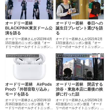
ひとつの結論を話し、2021年以
の、どうしてもできなかったポー
降はこの問題に言及しないよ...
ズについて、話していました。
オードリー若林
オードリー若林 春日への
BLACKPINK東京ドーム公
誕生日プレゼント選びを語
演を語る
る
オードリー若林さんが2023年4月
オードリー若林さんが2021年2月
15日放送のニッポン放送『オー
13日放送のニッポン放送『オー
ドリーのオールナイトニッポン』
ドリーのオールナイトニッポン』
の中でBLACKPINKの東京ドーム
の中で春日さんに「なちー！（懐
公演を見に行った際の模様を話し
かしい）」と言わせるような誕生
オードリーのオールナイトニッポン
オードリーのオールナイトニッポン
ていました。
日プレゼントを選んだ話をしてい
ました。
オードリー若林 AirPods
オードリー若林 閉店する
Proの「外部音取り込み」
渋谷・東急本店に最後の挨
モードを語る
拶に行った話
オードリー若林さんが2021年10
オードリー若林さんが2023年2月
月16日放送のニッポン放送『オ
4日放送のニッポン放送『オード
ードリーのオールナイトニッポ
リーのオールナイトニッポン』の