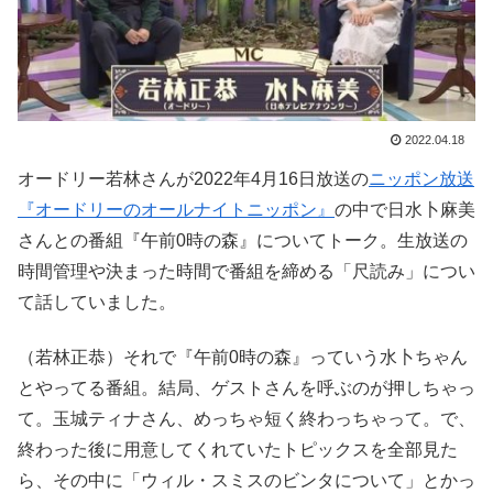
2022.04.18
オードリー若林さんが2022年4月16日放送の
ニッポン放送
『オードリーのオールナイトニッポン』
の中で日水卜麻美
さんとの番組『午前0時の森』についてトーク。生放送の
時間管理や決まった時間で番組を締める「尺読み」につい
て話していました。
（若林正恭）それで『午前0時の森』っていう水卜ちゃん
とやってる番組。結局、ゲストさんを呼ぶのが押しちゃっ
て。玉城ティナさん、めっちゃ短く終わっちゃって。で、
終わった後に用意してくれていたトピックスを全部見た
ら、その中に「ウィル・スミスのビンタについて」とかっ