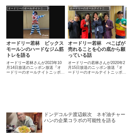
ン』の中でAirPods Proの「外部
中で1月31日で閉店した渋谷・東
音取り込み」モードについてトー
急本店に最後の挨拶をしに行った
オードリーのオールナイトニッポン
オードリーのオールナイトニッポン
ク。使用していて気づいた意外な
際の模様を話していました。
ことを話していました。
オードリー若林 ビックス
オードリー若林 ぺこぱが
モールンのハードなジム筋
売れることを心の底から願
トレを語る
っている話
オードリー若林さんが2023年10
オードリーの若林さんが2020年2
月14日放送のニッポン放送『オ
月15日放送のニッポン放送『オ
ードリーのオールナイトニッポ
ードリーのオールナイトニッポ
ン』の中でビックスモールンと一
ン』の中でゲストのぺこぱについ
緒にジムでトレーニングをしてい
てトーク。ぺこぱがめちゃくちゃ
ることについてトーク。ビッグス
売れてることを願っている話をし
モールンのボディアートを支える
ていました。 この投稿を
ハードな筋トレについて話してい
Instagramで見る 同じ師匠...
ました。
ドンデコルテ渡辺銀次 ネギ油チャー
ハンの企業コラボの可能性を語る