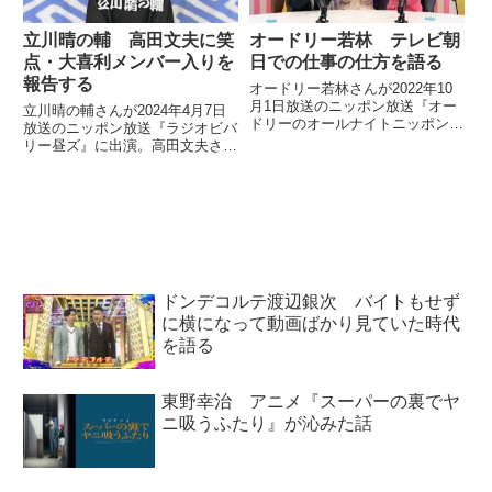
立川晴の輔 高田文夫に笑
オードリー若林 テレビ朝
点・大喜利メンバー入りを
日での仕事の仕方を語る
報告する
オードリー若林さんが2022年10
月1日放送のニッポン放送『オー
立川晴の輔さんが2024年4月7日
ドリーのオールナイトニッポン』
放送のニッポン放送『ラジオビバ
の中でテレビ朝日での特番『おる
リー昼ズ』に出演。高田文夫さん
おるオードリー』についてトー
に笑点・大喜利のメンバー入りし
ク。若林さん流のテレビ朝日での
たことについて報告していまし
仕事の仕方などを話していまし
た。
た。
ドンデコルテ渡辺銀次 バイトもせず
に横になって動画ばかり見ていた時代
を語る
東野幸治 アニメ『スーパーの裏でヤ
ニ吸うふたり』が沁みた話