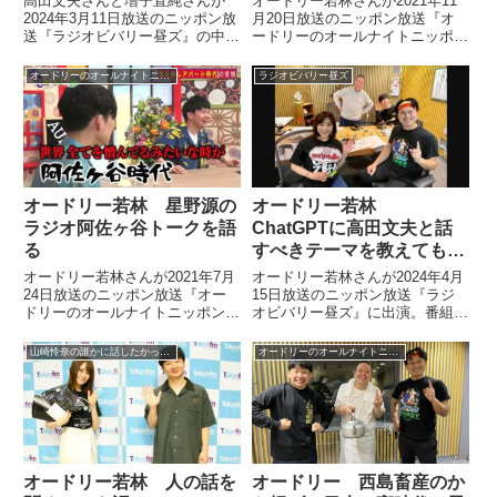
高田文夫さんと増子直純さんが
オードリー若林さんが2021年11
2024年3月11日放送のニッポン放
月20日放送のニッポン放送『オ
送『ラジオビバリー昼ズ』の中で
ードリーのオールナイトニッポ
怒髪天40周年でメンバーを1人、
ン』の中で「できて当たり前」だ
解雇したことについてトーク。開
と思われてしまっている自身の仕
オードリーのオールナイトニッポン
ラジオビバリー昼ズ
いた穴をアナーキーの寺岡信芳さ
事について話していました。
んにサポートメンバーとして入っ
てもらうことで埋めていると話し
ていました。
オードリー若林 星野源の
オードリー若林
ラジオ阿佐ヶ谷トークを語
ChatGPTに高田文夫と話
る
すべきテーマを教えてもら
った話
オードリー若林さんが2021年7月
オードリー若林さんが2024年4月
24日放送のニッポン放送『オー
15日放送のニッポン放送『ラジ
ドリーのオールナイトニッポン』
オビバリー昼ズ』に出演。番組に
の中で星野源さんがラジオでして
出るに当たって、最近なにかと活
いた阿佐ヶ谷の思い出トークにつ
用しまくっているChatGPTに高
山崎怜奈の誰かに話したかったこと。
オードリーのオールナイトニッポン
いて話していました。
田文夫さんと話すべきトークテー
マを教えてもらっていたと明かし
ていました。
オードリー若林 人の話を
オードリー 西島畜産のか