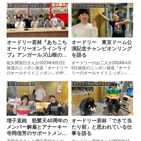
オードリーのオールナイトニッポン
オードリーのオールナイトニッポン
オードリー若林『あちこち
オードリー 東京ドーム公
オードリーオンラインライ
演記念チャンピオンリング
ブ』アンガールズ山根の大
を語る
爆発を語る
佐久間宣行さんが2023年9月2日
オードリーのお二人が2024年4月
放送のニッポン放送『オードリー
6日放送のニッポン放送『オード
のオールナイトニッポン』の中で
リーのオールナイトニッポン』の
『あちこちオードリーオンライン
中で前週に「東京ドーム公演の記
ライブ2023』についてトーク。
念チャンピオンリングがほしい」
ラジオビバリー昼ズ
オードリーのオールナイトニッポン
アンガールズ山根さんが大爆発し
と話していたらジュエリーメーカ
たという話をしていました。
ーの方から本当にチャンピオンリ
ングが送られてきたことについて
話していました。
増子直純 怒髪天40周年の
オードリー若林「できて当
メンバー解雇とアナーキー
たり前」と思われている仕
寺岡信芳のサポートメンバ
事を語る
ー化を語る