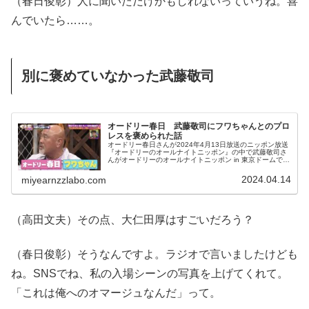
（春日俊彰）人に聞いただけかもしれないっていうね。喜
んでいたら……。
別に褒めていなかった武藤敬司
オードリー春日 武藤敬司にフワちゃんとのプロ
レスを褒められた話
オードリー春日さんが2024年4月13日放送のニッポン放送
『オードリーのオールナイトニッポン』の中で武藤敬司さ
んがオードリーのオールナイトニッポン in 東京ドームで行
われた春日さんとフワちゃんのプロレスを褒めていたとい
う件について話していました。
2024.04.14
miyearnzzlabo.com
（高田文夫）その点、大仁田厚はすごいだろう？
（春日俊彰）そうなんですよ。ラジオで言いましたけども
ね。SNSでね、私の入場シーンの写真を上げてくれて。
「これは俺へのオマージュなんだ」って。