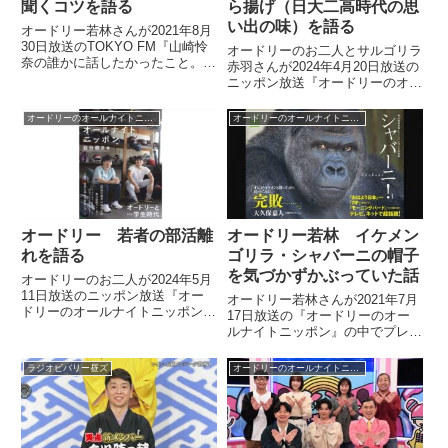
聞くコツを語る
ら揚げ（日大二高時代の思
い出の味）を語る
オードリー若林さんが2021年8月
30日放送のTOKYO FM『山崎怜
オードリーのお二人とサルゴリラ
奈の誰かに話したかったこと。』
赤羽さんが2024年4月20日放送の
に出演。山崎玲奈さんとオールナ
ニッポン放送『オードリーのオー
イトニッポンのトークや人の話を
ルナイトニッポン』の中で日大二
聞くコツなどについて話していま
高時代の思い出の味、西島畜産の
オードリーのオールナイトニッポン
オードリーのオールナイトニッポン
した。
から揚げについて話していまし
た。
オードリー 若者の部活離
オードリー若林 イケメン
れを語る
ゴリラ・シャバーニの帽子
を気づかずかぶっていた話
オードリーのお二人が2024年5月
11日放送のニッポン放送『オー
オードリー若林さんが2021年7月
ドリーのオールナイトニッポン』
17日放送の『オードリーのオー
の中で若者の部活離れについて、
ルナイトニッポン』の中でプレゼ
話していました。
ントされた帽子をかぶっていた
ら、実はそれが東山動物園のイケ
ラジオビバリー昼ズ
オードリーのオールナイトニッポン
メンゴリラ・シャバーニの帽子だ
ったことを話していました。