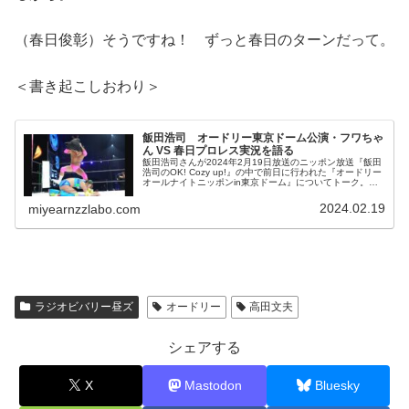
（春日俊彰）そうですね！ ずっと春日のターンだって。
＜書き起こしおわり＞
飯田浩司 オードリー東京ドーム公演・フワちゃ
ん VS 春日プロレス実況を語る
飯田浩司さんが2024年2月19日放送のニッポン放送『飯田
浩司のOK! Cozy up!』の中で前日に行われた『オードリー
オールナイトニッポンin東京ドーム』についてトーク。フ
ワちゃん VS オードリー春日のプロレス対決の実況を務め
た件などを話していました。
2024.02.19
miyearnzzlabo.com
ラジオビバリー昼ズ
オードリー
高田文夫
シェアする
X
Mastodon
Bluesky