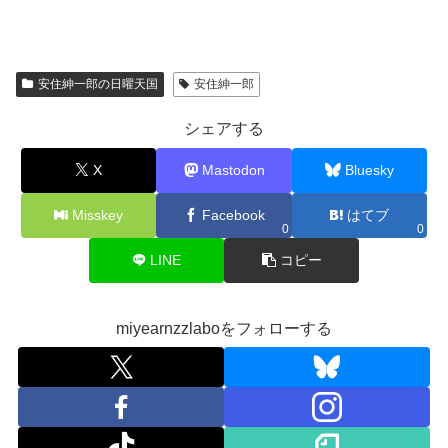
安住紳一郎の日曜天国
安住紳一郎
シェアする
X
Mastodon
Bluesky
Misskey
Facebook
はてブ
0
0
LINE
コピー
miyearnzzlaboをフォローする