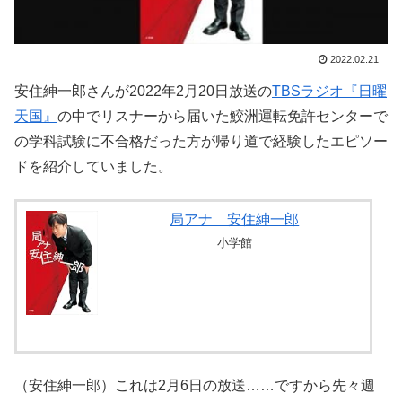
2022.02.21
安住紳一郎さんが2022年2月20日放送の
TBSラジオ『日曜
天国』
の中でリスナーから届いた鮫洲運転免許センターで
の学科試験に不合格だった方が帰り道で経験したエピソー
ドを紹介していました。
局アナ 安住紳一郎
小学館
（安住紳一郎）これは2月6日の放送……ですから先々週