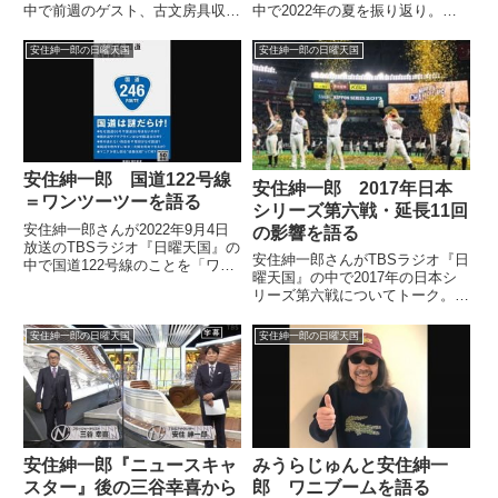
中で前週のゲスト、古文房具収集
中で2022年の夏を振り返り。日
家のたいみちさんが大河ドラマ
本の最高気温記録を熊谷市が塗り
『いだてん』に文具を貸し出した
替えるかもしれないと予報された
安住紳一郎の日曜天国
安住紳一郎の日曜天国
ものの、文具が使用されたシーン
日にプライベートで現地に行った
がカットになっていたという話を
という話をしていました。
受けて、NHK大河ドラマの美術
スタッフの方から届いたメールを
紹介していました。
安住紳一郎 国道122号線
安住紳一郎 2017年日本
＝ワンツーツーを語る
シリーズ第六戦・延長11回
安住紳一郎さんが2022年9月4日
の影響を語る
放送のTBSラジオ『日曜天国』の
安住紳一郎さんがTBSラジオ『日
中で国道122号線のことを「ワン
曜天国』の中で2017年の日本シ
ツーツー」という風に呼ぶことに
リーズ第六戦についてトーク。延
ついて話していました。
長11回に及ぶ大熱戦でソフトバ
ンクホークスが優勝した試合によ
安住紳一郎の日曜天国
安住紳一郎の日曜天国
って安住さんが受けた影響などに
ついて話していました。We did
it!! 2017 ...
安住紳一郎『ニュースキャ
みうらじゅんと安住紳一
スター』後の三谷幸喜から
郎 ワニブームを語る