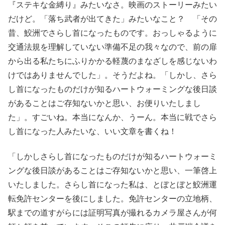
『ステキな金縛り』みたいなさ。映画のストーリーみたい
だけど。「落ち武者が出てきた」みたいなこと？ 「その
昔、鮫洲でさらし首になったものです。おっしゃるように
交通法規を理解していない準備不足の我々なので、前の扉
から出る私たちにふりかかる軽蔑のまなざしを感じないわ
けではありませんでした」。そうだよね。「しかし、さら
し首になったものだけが知るハートウォーミングな後日談
があることはご存知ないかと思い、お便りいたしまし
た」。すごいね。本当になんか、うーん。本当に戦でさら
し首になった人みたいな、いい文章を書くね！
「しかしさらし首になったものだけが知るハートウォーミ
ングな後日談があることはご存知ないかと思い、一筆啓上
いたしました。さらし首になった私は、とぼとぼと鮫洲運
転免許センターを後にしました。免許センターの立地柄、
駅までの道すがらには証明写真が撮れるカメラ屋さんが何