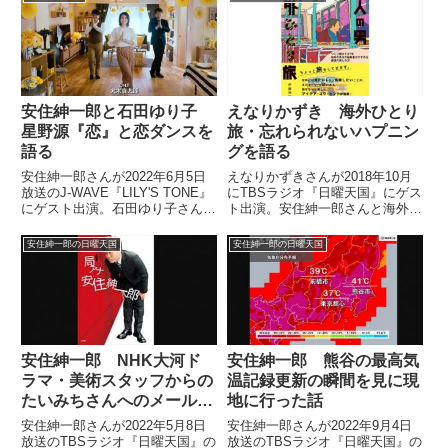
について話していました。【実
いこと」ということでメッセージ
験】radikoタイムフリー安住紳一
をいただいております。新座市の
郎の日曜天国 | TBS...
38歳女性の方。ありが...
安住紳一郎と石田ゆり子
えなりかずき 海外ひとり
星野源『恋』と恋ダンスを
旅・忘れられないハプニン
語る
グを語る
安住紳一郎さんが2022年6月5日
えなりかずきさんが2018年10月
放送のJ-WAVE『LILY'S TONE』
にTBSラジオ『日曜天国』にゲス
にゲスト出演。石田ゆり子さんと
ト出演。安住紳一郎さんと海外ひ
恋ダンスや星野源『恋』について
とり旅での忘れられないハプニン
話していました。
グの数々について話していまし
安住紳一郎の日曜天国
安住紳一郎の日曜天国
た。（安住紳一郎）さて、今日は
えなりかずきさんに海外ひとり
旅・忘れられないハプニングと...
安住紳一郎 NHK大河ド
安住紳一郎 熊谷の最高気
ラマ・美術スタッフからの
温記録更新の瞬間を見に現
たいみちさんへのメールを
地に行った話
紹介する
安住紳一郎さんが2022年5月8日
安住紳一郎さんが2022年9月4日
放送のTBSラジオ『日曜天国』の
放送のTBSラジオ『日曜天国』の