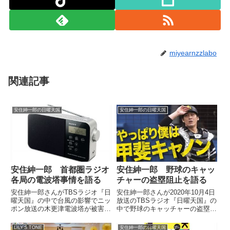
miyearnzzlabo
関連記事
安住紳一郎の日曜天国
安住紳一郎の日曜天国
安住紳一郎 首都圏ラジオ
安住紳一郎 野球のキャッ
各局の電波塔事情を語る
チャーの盗塁阻止を語る
安住紳一郎さんがTBSラジオ『日
安住紳一郎さんが2020年10月4日
曜天国』の中で台風の影響でニッ
放送のTBSラジオ『日曜天国』の
ポン放送の木更津電波塔が被害を
中で野球のキャッチャーの盗塁阻
受けた件についてトーク。さらに
止について話していました。（安
首都圏のラジオ各局の電波塔事情
住紳一郎）今日は「今やってみた
LILY'S TONE
安住紳一郎の日曜天国