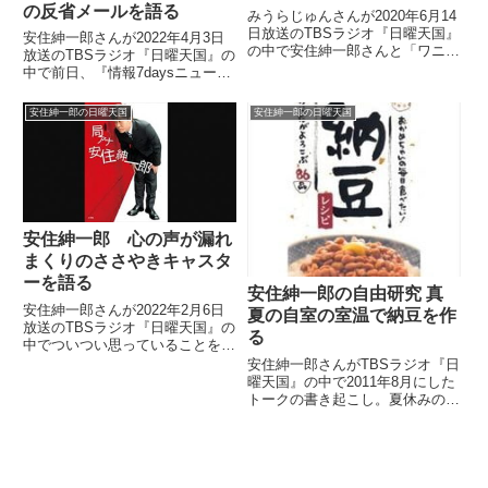
の反省メールを語る
みうらじゅんさんが2020年6月14
日放送のTBSラジオ『日曜天国』
安住紳一郎さんが2022年4月3日
の中で安住紳一郎さんと「ワニブ
放送のTBSラジオ『日曜天国』の
ーム」について話していました。
中で前日、『情報7daysニュース
（安住紳一郎）さて、今日はみう
キャスター』初登場となった三谷
らじゅんさんにお話を聞いていま
幸喜さんから届いた反省メールに
安住紳一郎の日曜天国
安住紳一郎の日曜天国
す。62歳のマイブーム、おしま
ついて話していました。
いは「ワニグッズ」です...
安住紳一郎 心の声が漏れ
まくりのささやきキャスタ
ーを語る
安住紳一郎の自由研究 真
安住紳一郎さんが2022年2月6日
夏の自室の室温で納豆を作
放送のTBSラジオ『日曜天国』の
る
中でついつい思っていることをぶ
つぶつ口に出してしまうことにつ
安住紳一郎さんがTBSラジオ『日
いてトーク。本番前のささやきが
曜天国』の中で2011年8月にした
多すぎて注意をされているという
トークの書き起こし。夏休みの自
同業者の男性のエピソードを紹介
由研究として、自宅の自室の室温
していました。
で納豆を作ろうとした安住さん。
その顛末を語っていました。（安
住紳一郎）さて、そろそろ夏休み
も終わりという方が多いと...