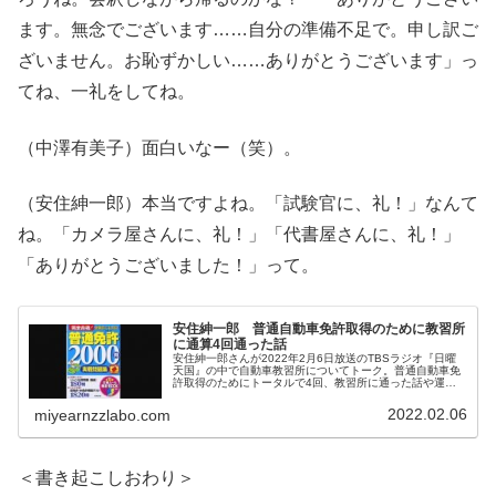
ます。無念でございます……自分の準備不足で。申し訳ご
ざいません。お恥ずかしい……ありがとうございます」っ
てね、一礼をしてね。
（中澤有美子）面白いなー（笑）。
（安住紳一郎）本当ですよね。「試験官に、礼！」なんて
ね。「カメラ屋さんに、礼！」「代書屋さんに、礼！」
「ありがとうございました！」って。
安住紳一郎 普通自動車免許取得のために教習所
に通算4回通った話
安住紳一郎さんが2022年2月6日放送のTBSラジオ『日曜
天国』の中で自動車教習所についてトーク。普通自動車免
許取得のためにトータルで4回、教習所に通った話や運転
免許センターでの一発試験などについて話していました。
2022.02.06
miyearnzzlabo.com
＜書き起こしおわり＞