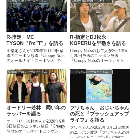
Creepy Nutsのオールナイトニッポン0
Creepy Nutsのオールナイトニッポン0
R-指定 MC
R-指定とDJ松永
TYSON『I’m”T”』を語る
KOPERUを早熟さを語る
R-指定さんが2020年12月29日放
Creepy Nutsのお二人が2021年5
送のニッポン放送『Creepy Nuts
月20日放送のニッポン放送
のオールナイトニッポン0』の中
『Creepy Nutsのオールナイトニ
でMC TYSON『I'm"T"』を紹介し
ッポン0』ミクチャ配信限定アフ
ていました。
タートークの中で梅田サイファー
Creepy Nutsのオールナイトニッポン0
フワちゃんのオールナイトニッポン0
のKOPERUさんの早熟さについ
て話していました。
オードリー若林 同い年の
フワちゃん おじいちゃん
ラッパーを語る
の死と『ブラッシュアップ
ライフ』を語る
オードリー若林さんが2020年9月
8日放送のニッポン放送『Creepy
フワちゃんが2023年3月13日放送
Nutsのオールナイトニッポン』
のニッポン放送『フワちゃんのオ
にゲスト出演。Creepy Nutsの2
ールナイトニッポン0』の中で大