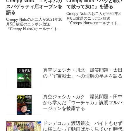
Creepy Nuts エミネムの
Creepy Nuts『パッと咲い
スパゲッティ店オープンを
て散って灰に』を語る
語る
Creepy Nutsのお二人が2022年3
月8日放送のニッポン放送
Creepy Nutsのお二人が2021年10
『Creepy Nutsのオールナイトニ
月5日放送のニッポン放送
ッポン0』の中で新曲『パッと咲
『Creepy Nutsのオールナイトニ
いて散って灰に』について話して
ッポン0』の中でエミネムが地元
いました。
デトロイトにオープンしたスパゲ
ッティ店「Mom's Spaghetti」に
ついて話していました。
真空ジェシカ・川北 爆笑問題・太田
の「宇宙戦士」への理解の早さを語る
真空ジェシカ・ガク 爆笑問題・田中
から学んだ「ウーチャカ」説明フルバ
ージョンを披露する
ドンデコルテ渡辺銀次 バイトもせず
に横になって動画ばかり見ていた時代