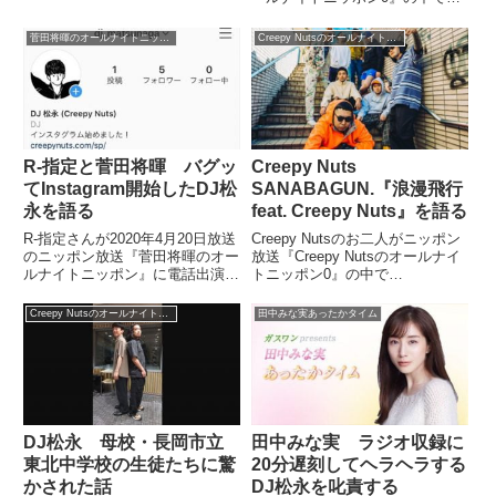
人と1978年生まれの同い年のラ
好きだったおじいちゃんが亡くな
ッパーについて話していました。
ったことについてトーク。ドラマ
菅田将暉のオールナイトニッポン
Creepy Nutsのオールナイトニッポン0
Creepy Nutsのオールナイ...
『ブラッシュアップライフ』を見
ていたおかげで救われたという話
をしていました。
R-指定と菅田将暉 バグッ
Creepy Nuts
てInstagram開始したDJ松
SANABAGUN.『浪漫飛行
永を語る
feat. Creepy Nuts』を語る
R-指定さんが2020年4月20日放送
Creepy Nutsのお二人がニッポン
のニッポン放送『菅田将暉のオー
放送『Creepy Nutsのオールナイ
ルナイトニッポン』に電話出演。
トニッポン0』の中で
菅田将暉さんとバグッてTwitter実
SANABAGUN.『浪漫飛行 feat.
況をしたり、突如Instagramを開
Creepy Nuts』を紹介していまし
Creepy Nutsのオールナイトニッポン0
田中みな実あったかタイム
始したDJ松永さんについて話し
た。さらに！SANABAGUN.
ていました。（菅田将暉）あ、R
@sanabagun ...
さん、...
DJ松永 母校・長岡市立
田中みな実 ラジオ収録に
東北中学校の生徒たちに驚
20分遅刻してヘラヘラする
かされた話
DJ松永を叱責する