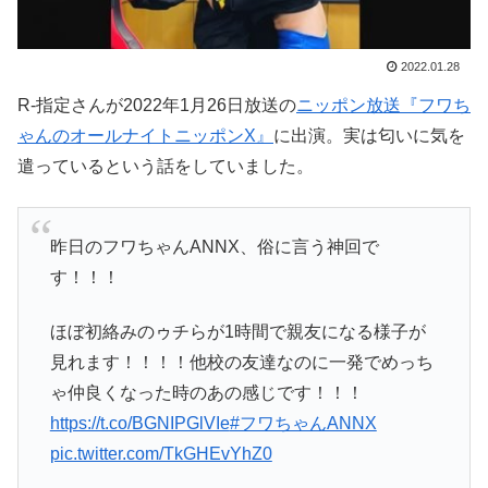
2022.01.28
R-指定さんが2022年1月26日放送の
ニッポン放送『フワち
ゃんのオールナイトニッポンX』
に出演。実は匂いに気を
遣っているという話をしていました。
昨日のフワちゃんANNX、俗に言う神回で
す！！！
ほぼ初絡みのゥチらが1時間で親友になる様子が
見れます！！！！他校の友達なのに一発でめっち
ゃ仲良くなった時のあの感じです！！！
https://t.co/BGNIPGlVIe
#フワちゃんANNX
pic.twitter.com/TkGHEvYhZ0