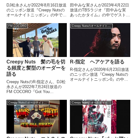
DJ松永さんが2022年8月16日放送
田中みな実さんが2023年4月22日
のニッポン放送『Creepy Nutsの
放送のTBSラジオ『田中みな実
オールナイトニッポン』の中でと
あったかタイム』の中でゲストの
ある企画で地元の母校・東北中学
DJ松永さんが収録の入り時間に
校を訪れ、生徒40人と対面した
20分遅刻してきた挙げ句、ヘラ
FM COCORO
Creepy Nutsのオールナイトニッポン0
際の模様を紹介。その生徒たちに
ヘラしていることを叱責していま
大いに驚かされたことを紹介して
した。
いました。
Creepy Nuts 髪の毛を切
R-指定 ヘアケアを語る
る頻度と髪型のオーダーを
R-指定さんが2020年6月23日放送
語る
のニッポン放送『Creepy Nutsの
オールナイトニッポン0』の中で
Creepy NutsのR-指定さん、DJ松
日々のヘアケアについて話してい
永さんが2022年7月24日放送の
ました。web media「Forbes
FM COCORO『Got You
JAPAN」にてR-指定のインタビ
OSAKA』にゲスト出演。トータ
ュー記事が公開！【Forb...
ス松本さんと髪の毛を切る頻度や
Creepy Nutsのオールナイトニッポン0
Creepy Nutsのオールナイトニッポン0
髪型のオーダー方法などについて
話していました。