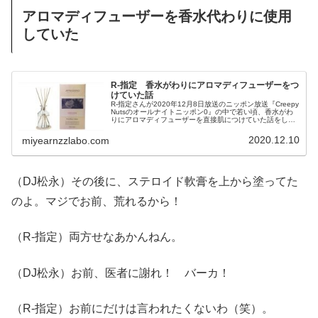
アロマディフューザーを香水代わりに使用
していた
R-指定 香水がわりにアロマディフューザーをつ
けていた話
R-指定さんが2020年12月8日放送のニッポン放送『Creepy
Nutsのオールナイトニッポン0』の中で若い頃、香水がわ
りにアロマディフューザーを直接肌につけていた話をして
いました。（DJ松永）でも俺、香水とかそういうの、つけ
ないし。そ...
2020.12.10
miyearnzzlabo.com
（DJ松永）その後に、ステロイド軟膏を上から塗ってた
のよ。マジでお前、荒れるから！
（R-指定）両方せなあかんねん。
（DJ松永）お前、医者に謝れ！ バーカ！
（R-指定）お前にだけは言われたくないわ（笑）。