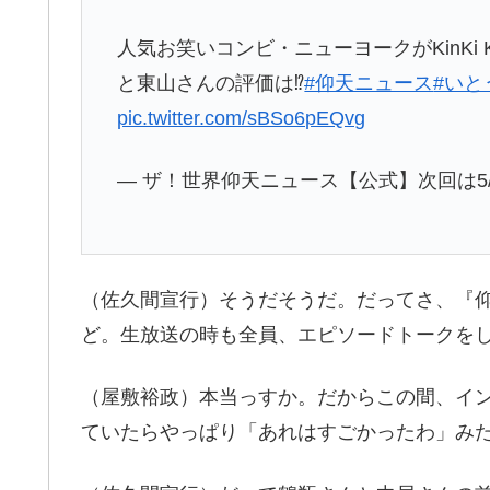
人気お笑いコンビ・ニューヨークがKinKi
と東山さんの評価は⁉️
#仰天ニュース
#いと
pic.twitter.com/sBSo6pEQvg
— ザ！世界仰天ニュース【公式】次回は5/11放
（佐久間宣行）そうだそうだ。だってさ、『
ど。生放送の時も全員、エピソードトークを
（屋敷裕政）本当っすか。だからこの間、イ
ていたらやっぱり「あれはすごかったわ」み