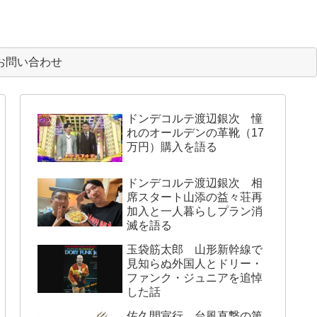
お問い合わせ
ドンデコルテ渡辺銀次 憧
れのオールデンの革靴（17
万円）購入を語る
ドンデコルテ渡辺銀次 相
席スタート山添の益々荘再
加入と一人暮らしプラン消
滅を語る
玉袋筋太郎 山形新幹線で
見知らぬ外国人とドリー・
ファンク・ジュニアを追悼
した話
佐久間宣行 台風直撃の第