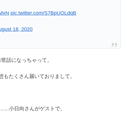
cMxN
pic.twitter.com/S7BpUOLdqB
ugust 18, 2020
お世話になっちゃって。
感想もたくさん届いておりまして。
……小日向さんがゲストで。