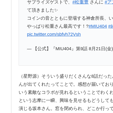
サプライズゲストで、
#松重豊
さんに
#
て頂きました✨
コインの音とともに登場する神倉所長、
やっぱり松重さん最高です！?
#MIU404
#
pic.twitter.com/sbfvh72Vsh
— 【公式】『MIU404』第9話 8月21日(金)夜
（星野源）そういう盛りだくさんな8話だっ
んが出てくれたってことで。感想が届いておりま
いう素敵なコラボが見れるということでわくわ
という志摩に一瞬、興味を見せるもどうして
演じる坂本さん。窓を閉められ、どこか行っ