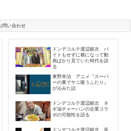
お問い合わせ
ドンデコルテ渡辺銀次 バ
イトもせずに横になって動
画ばかり見ていた時代を語
る
東野幸治 アニメ『スーパ
ーの裏でヤニ吸うふたり』
が沁みた話
ドンデコルテ渡辺銀次 ネ
ギ油チャーハンの企業コラ
ボの可能性を語る
ドンデコルテ渡辺銀次 長