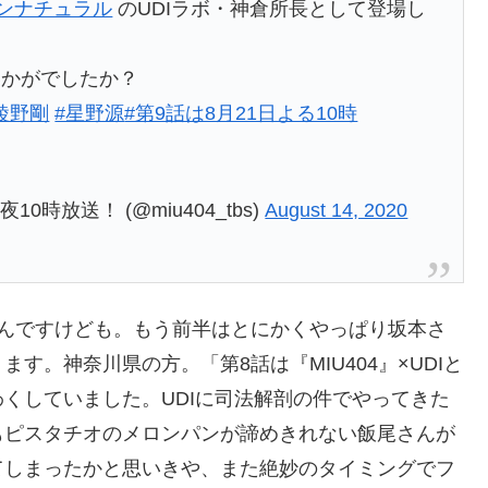
アンナチュラル
のUDIラボ・神倉所長として登場し
いかがでしたか？
綾野剛
#星野源
#第9話は8月21日よる10時
10時放送！ (@miu404_tbs)
August 14, 2020
たんですけども。もう前半はとにかくやっぱり坂本さ
す。神奈川県の方。「第8話は『MIU404』×UDIと
くしていました。UDIに司法解剖の件でやってきた
もピスタチオのメロンパンが諦めきれない飯尾さんが
てしまったかと思いきや、また絶妙のタイミングでフ