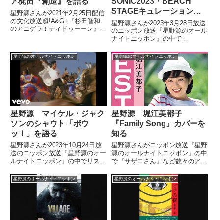
ア梶田『創造』を語る
SONIC2023・BEACH
STAGEキュレーションを
星野源さんが2021年2月25日配信
語る
の文化放送超!A&G+『杉田智和
星野源さんが2023年3月28日放送
のアニゲラ！ディドゥーーン』に
のニッポン放送『星野源のオール
ゲスト出演。杉田智和さん、マフ
ナイトニッポン』の中で
ィア梶田さんと自身の楽曲『創
SUMMER SONIC2023東京の
造』について話していました。
BEACH STAGEのキュレーショ
星野源のオールナイトニッポン
星野源のオールナイトニッポン
ンを担当することになった件を話
していました。
星野源 マイケル・ジャク
星野源 堀江美都子
ソンのシャウト「ポウ
『Family Song』カバーを
ッ！」を語る
知る
星野源さんが2023年10月24日放
星野源さんがニッポン放送『星野
送のニッポン放送『星野源のオー
源のオールナイトニッポン』の中
ルナイトニッポン』の中でリスナ
で『サザエさん』など数々のアニ
ーから送られてきた口心地がいい
メソングを歌った堀江美都子さん
言葉「マイケル・ジャクソンの
がプライベートライブで『Family
星野源のオールナイトニッポン
星野源のオールナイトニッポン
『ポウッ！』」について話してい
Song』をカバーして歌っていた
ました。
ことを知り、喜んでいました。
（星野源）続いて、ふつ...