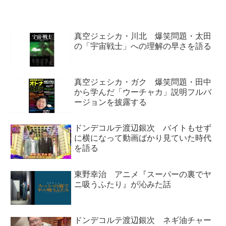
抜き」と「夜の国性調...
真空ジェシカ・川北 爆笑問題・太田
の「宇宙戦士」への理解の早さを語る
真空ジェシカ・ガク 爆笑問題・田中
から学んだ「ウーチャカ」説明フルバ
ージョンを披露する
ドンデコルテ渡辺銀次 バイトもせず
に横になって動画ばかり見ていた時代
を語る
東野幸治 アニメ『スーパーの裏でヤ
ニ吸うふたり』が沁みた話
ドンデコルテ渡辺銀次 ネギ油チャー