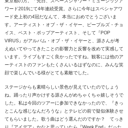
東京都の方。「先日、スペースシャワー・ミュージックア
ワード2019にて4年連続受賞。さらに今年はスペシャアワ
ード史上初の4冠だなんて、本当におめでとうございま
す。アーティスト・オブ・ザ・イヤー、ピープルズ・チョ
イス、ベスト・ポップアーティスト、そして『POP
VIRUS』がアルバム・オブ・ザ・イヤーと、源さんが考
えぬいてやってきたことの影響力と反響を改めて実感して
います。ライブもすごく良かったですね。観客には他のア
ーティストのファンもたくさんいるはずなのに、みんな笑
顔で楽しんでいる様がとても素敵でした。
ステージからも素晴らしい景色が見えていたのでしょう
ね。踊ったり声かけする源さんがめちゃくちゃ嬉しそうで
した。私は今回のツアーに参加できなかったので、『きっ
とこんな感じなんだろうな』とテレビの前で疑似体験させ
てもらいました。歌う曲はどう選んだのですか？ てっき
り『アイデア』かなと思っていたら『Week End』だった