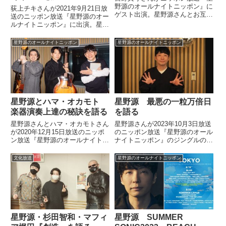
野源のオールナイトニッポン』に
荻上チキさんが2021年9月21日放
ゲスト出演。星野源さんとお互い
送のニッポン放送『星野源のオー
の好きなところを語り合っていま
ルナイトニッポン』に出演。星野
した。今夜の星野源のオールナイ
源さんと上間陽子さんの著書『裸
トニッポンは宮野真守さんと雅マ
足で逃げる』『海をあげる』につ
星野源のオールナイトニッポン
星野源のオールナイトニッポン
モルくんをゲストにお迎えし、い
いて話していました。
つものコーナーをスペシャルバ
ー...
星野源とハマ・オカモト
星野源 最悪の一粒万倍日
楽器演奏上達の秘訣を語る
を語る
星野源さんとハマ・オカモトさん
星野源さんが2023年10月3日放送
が2020年12月15日放送のニッポ
のニッポン放送『星野源のオール
ン放送『星野源のオールナイトニ
ナイトニッポン』のジングルのコ
ッポン』の中で楽器演奏の習得に
ーナーの中で、最近体感した最悪
ついてトーク。ギターとベースに
の一粒万倍日について話していま
文化放送
星野源のオールナイトニッポン
ついて、練習を始めてから感じる
した。
壁や上達する秘訣などについて話
していました。今夜の #...
星野源・杉田智和・マフィ
星野源 SUMMER