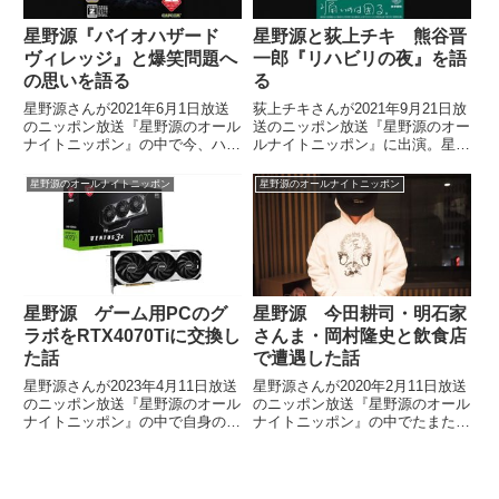
星野源『バイオハザード
星野源と荻上チキ 熊谷晋
ヴィレッジ』と爆笑問題へ
一郎『リハビリの夜』を語
の思いを語る
る
星野源さんが2021年6月1日放送
荻上チキさんが2021年9月21日放
のニッポン放送『星野源のオール
送のニッポン放送『星野源のオー
ナイトニッポン』の中で今、ハマ
ルナイトニッポン』に出演。星野
っているゲーム『バイオハザード
源さんと熊谷晋一郎さんの著書
ヴィレッジ』についてトーク。さ
『リハビリの夜』について話して
星野源のオールナイトニッポン
星野源のオールナイトニッポン
らに同じ時間帯でラジオをやって
いました。
いる爆笑問題への思いなども話し
ていました。
星野源 ゲーム用PCのグ
星野源 今田耕司・明石家
ラボをRTX4070Tiに交換し
さんま・岡村隆史と飲食店
た話
で遭遇した話
星野源さんが2023年4月11日放送
星野源さんが2020年2月11日放送
のニッポン放送『星野源のオール
のニッポン放送『星野源のオール
ナイトニッポン』の中で自身の使
ナイトニッポン』の中でたまたま
用しているゲーム用PCのグラフ
入った飲食店で今田耕司さん、明
ィックボードをGeForce RTX
石家さんまさん、岡村隆史さんと
4070 Tiに交換した話をしていま
遭遇した話をしていました。今夜
した。
の #星野源ANN は久々に「きみ