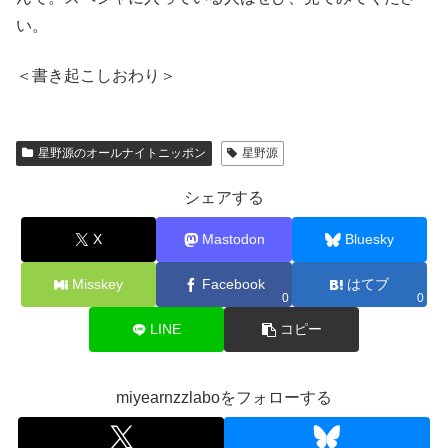
い。
＜書き起こしおわり＞
星野源のオールナイトニッポン
星野源
シェアする
X
Mastodon
Bluesky
Misskey
Facebook
はてブ
0
0
LINE
コピー
miyearnzzlaboをフォローする