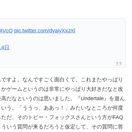
3t4VcQ
pic.twitter.com/dyaiyXxJXl
14日
んですよ。なんですごく面白くて。これまたやっぱり
うかゲームというのは非常にやっぱり大好きだなと改
だなというのは思いました。『Undertale』を遊ん
という。「ううっ、ああっ！」みたいなところが何度
ただ、そのトビー・フォックスさんという方がFAQ
こういう質問が来るだろうと仮定して、その質問に答