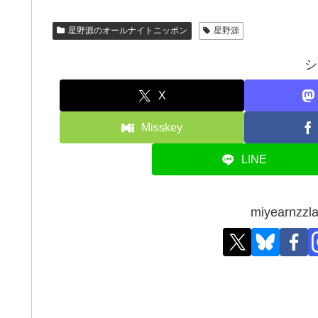
星野源のオールナイトニッポン
星野源
シ
X
Misskey
LINE
miyearn