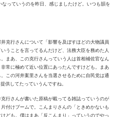
いなっていうのを昨日、感じましたけど。いつも韻を
河井克行さんについて「影響を及ぼすほどの大物議員
ていうことを言ってるんだけど、法務大臣を務めた人
も。まあ、この克行さんっていう人は首相補佐官なん
と非常に極めて近い位置にあったんですけども。まあ
も。この河井案里さんを当選させるために自民党は通
金を提供してたっていうんですね。
井克行さんが書いた原稿が載ってる雑誌っていうのが
り片付けブームで。こんまりさんの「ときめかないも
すけども。僕はまあ「反こんまり」っていうのでやっ