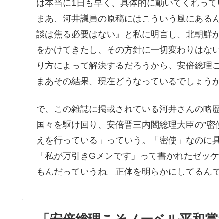
は本当に1日も早く、具体的に動いてくれっ
まあ、河井議員の原稿にはこういう風にある
談は焦る必要はない』と私に明言し、北朝鮮
をかけてきたし、その方針に一切変わりはな
り方によって解決するだろうから、安倍総理
まあその結果、現在どうなっているでしょう
で、この雑誌に掲載されている河井さんの略
国々を駆け回り、安倍晋三内閣総理大臣の”密
えを行っている」っていう。「密使」なのに
「私が万引きGメンです」って書かれたゼッ
もんだっていうね。正体を明らかにしてるん