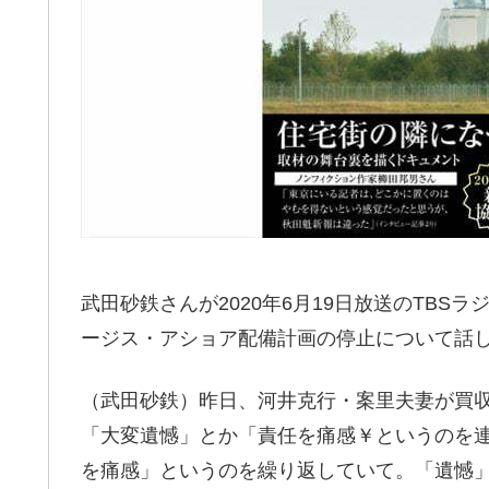
武田砂鉄さんが2020年6月19日放送の
TBSラジ
ージス・アショア配備計画の停止について話
（武田砂鉄）昨日、河井克行・案里夫妻が買
「大変遺憾」とか「責任を痛感￥というのを
を痛感」というのを繰り返していて。「遺憾