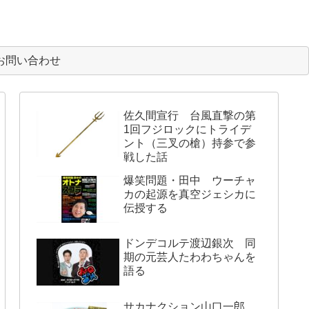
お問い合わせ
佐久間宣行 台風直撃の第
1回フジロックにトライデ
ント（三叉の槍）持参で参
戦した話
爆笑問題・田中 ウーチャ
カの起源を真空ジェシカに
伝授する
ドンデコルテ渡辺銀次 同
期の元芸人たわわちゃんを
語る
サカナクション山口一郎