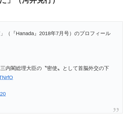
だ」（河井克行）
『Hanada』2018年7月号）のプロフィール
晋三内閣総理大臣の〝密使〟として首脳外交の下
PTNrfO
020