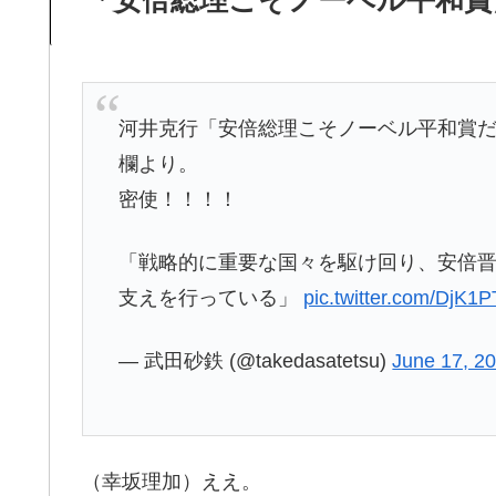
「安倍総理こそノーベル平和賞
河井克行「安倍総理こそノーベル平和賞だ」（
欄より。
密使！！！！
「戦略的に重要な国々を駆け回り、安倍
支えを行っている」
pic.twitter.com/DjK1
— 武田砂鉄 (@takedasatetsu)
June 17, 2
（幸坂理加）ええ。