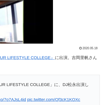
2020.05.18
UR LIFESTYLE COLLEGE』
に出演。吉岡里帆さん
 LIFESTYLE COLLEGE」に、DJ松永出演し
t.co/7o7AJsL4id
pic.twitter.com/Qf3cK1KOXc