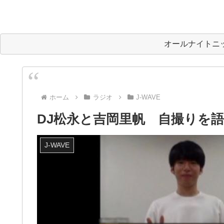
オールナイトニ
ホーム
ラジオ
J-WAVE
DJ松永と吉岡里帆 自撮りを
J-WAVE