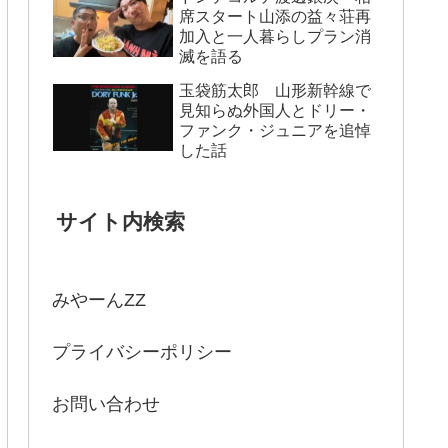
席スタート山添の益々荘再
加入と一人暮らしプラン消
滅を語る
玉袋筋太郎 山形新幹線で
見知らぬ外国人とドリー・
ファンク・ジュニアを追悼
した話
サイト内検索
みやーんZZ
プライバシーポリシー
お問い合わせ