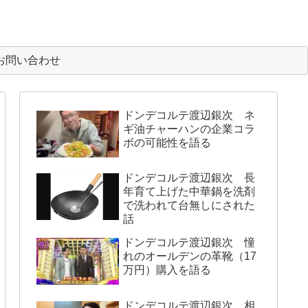
お問い合わせ
ドンデコルテ渡辺銀次 ネ
ギ油チャーハンの企業コラ
ボの可能性を語る
ドンデコルテ渡辺銀次 長
年育て上げた中華鍋を洗剤
で洗われて台無しにされた
話
ドンデコルテ渡辺銀次 憧
れのオールデンの革靴（17
万円）購入を語る
ドンデコルテ渡辺銀次 相