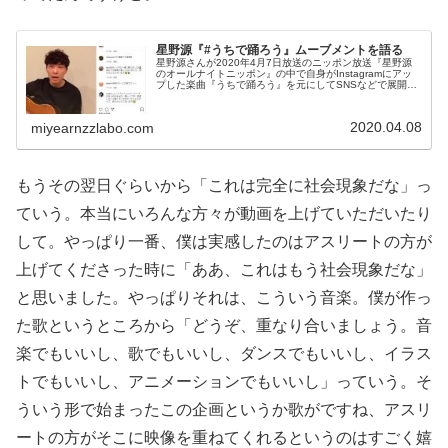
星野源『#うちで踊ろう』ムーブメントを語る
星野源さんが2020年4月7日放送のニッポン放送『星野源
のオールナイトニッポン』の中で自身がInstagramにアッ
プした楽曲『うちで踊ろう』を元にしてSNSなどで展開さ
れている「#うちで踊ろう」チャレンジ、ムーブメントに
ついて話していまし...
2020.04.08
miyearnzzlabo.com
もうその翌日ぐらいから「これは完全に社会現象だな」っ
ていう。本当にいろんな方々が動画を上げていただいたり
して。やっぱり一番、僕は実感したのはアスリートの方が
上げてくださった時に「ああ、これはもう社会現象だな」
と思いました。やっぱりそれは、こういう音楽。僕が作っ
た歌というところから「どうぞ、重なり合いましょう。音
楽でもいいし、歌でもいいし、ダンスでもいいし、イラス
トでもいいし、アニメーションでもいいし」っていう。そ
ういう形で始まったこの企画というか歌がですね、アスリ
ートの方がそこに映像を重ねてくれるというのはすごく嬉