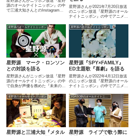
星野源さんがニッポン放送『星野
源のオールナイトニッポン』の中
星野源さんが2021年7月20日放送
で三浦大知さんとのInstagram
のニッポン放送『星野源のオール
Liveでの交流について話していま
ナイトニッポン』の中でアニメ
した。今夜の #星野源ANN で
『たまこまーけっと』主題歌、北
は、先日開催した
白川たまこの『ドラマチックマー
星野源のオールナイトニッポン
星野源のオールナイトニッポン
#PopVirusWorldTour 上海公演・
ケットライド』を選曲。作曲者の
NY公演に...
片岡知子さんについて話していま
した。
星野源 マーク・ロンソン
星野源『SPY×FAMILY』
との対談を語る
ED主題歌『喜劇』を語る
星野源さんがニッポン放送『星野
星野源さんが2022年4月12日放送
源のオールナイトニッポン』の中
のニッポン放送『星野源のオール
で自身が声優を務めた『未来のミ
ナイトニッポン』の中でアニメ
ライ』のアカデミー賞ノミネート
『SPY×FAMILY』のエンディン
についてトーク。さらにマーク・
グ主題歌『喜劇』について話して
星野源のオールナイトニッポン
YOASOBIのオールナイトニッポンX
ロンソンとした対談の模様につい
いました。
ても話していました。2/1発売の
「rockin'on」201...
星野源と三浦大知『メタル
星野源 ライブで歌う際に