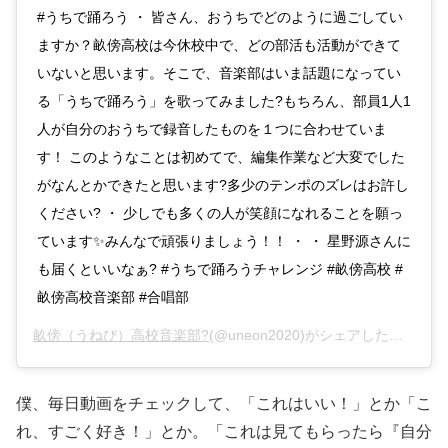
#うちで踊ろう ・ 皆さん、おうちでどのように過ごしてい
ますか？畝傍高校は今休校中で、どの部活も活動ができて
いないと思います。そこで、音楽部はいま話題になってい
る「うちで踊ろう」を歌ってみました?もちろん、部員1人1
人が自分のおうちで録音したものを１つに合わせていま
す！ このようなことは初めてで、編集作業など大変でした
がなんとかできたと思います?多少のテンポのズレはお許し
ください? ・ 少しでも多くの人が笑顔になれることを願っ
ています✨みんなで頑張りましょう！！ ・ ・ 星野源さんに
も届くといいなぁ? #うちで踊ろうチャレンジ #畝傍高校 #
畝傍高校音楽部 #合唱部
畝傍（うねび）高校音楽部?
(@uneon2020)がシェアした投稿 –
2
僕、毎日動画をチェックして、「これはいい！」とか「こ
れ、すごく好き！」とか。「これは見てもらったら『自分