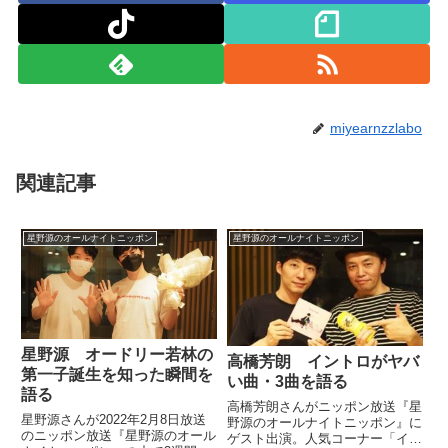
miyearnzzlabo
関連記事
星野源のオールナイトニッポン
星野源のオールナイトニッポン
星野源 オードリー若林の
高橋芳朗 イントロがヤバ
第一子誕生を知った瞬間を
い曲・3曲を語る
語る
高橋芳朗さんがニッポン放送『星
星野源さんが2022年2月8日放送
野源のオールナイトニッポン』に
のニッポン放送『星野源のオール
ゲスト出演。人気コーナー「イン