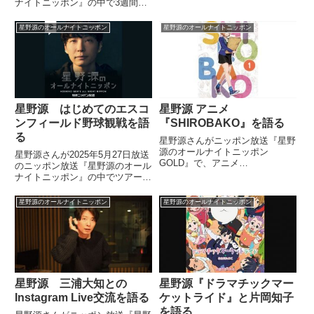
ナイトニッポン』の中で3週間ぶ
トロクソやべえ！」で自身が選曲
りの生放送となった『オードリー
した3曲を紹介し、星野源さんを
のオールナイトニッポン』につい
悶絶させていました。#星野源
星野源のオールナイトニッポン
星野源のオールナイトニッポン
てトーク。リアルタイムで放送を
ANN お聴き頂きありがとうござ
聞いていた番組の感想や、オード
いました！本日は音楽ジャーナ
リー若林さんの第一子誕生を知っ
リ...
た瞬間などについて話していまし
た。
星野源 はじめてのエスコ
星野源 アニメ
ンフィールド野球観戦を語
『SHIROBAKO』を語る
る
星野源さんがニッポン放送『星野
源のオールナイトニッポン
星野源さんが2025年5月27日放送
GOLD』で、アニメ
のニッポン放送『星野源のオール
『SHIROBAKO』についてトー
ナイトニッポン』の中でツアーで
ク。アニメを見る時についついや
北海道・札幌を訪れた際にエスコ
ってしまう癖などを話していまし
ンフィールドHOKKAIDOで日本
星野源のオールナイトニッポン
星野源のオールナイトニッポン
た。（星野源）（投稿メールを読
ハムファイターズの試合を観戦し
む）『星野さんの癖はなんです
た際の模様を話していました。
か？』。えっ？...
星野源 三浦大知との
星野源『ドラマチックマー
Instagram Live交流を語る
ケットライド』と片岡知子
を語る