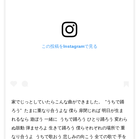
この投稿をInstagramで見る
家でじっとしていたらこんな曲ができました。 ”うちで踊
ろう” たまに重なり合うよな 僕ら 扉閉じれば 明日が生ま
れるなら 遊ぼう 一緒に うちで踊ろう ひとり踊ろう 変わら
ぬ鼓動 弾ませろよ 生きて踊ろう 僕らそれぞれの場所で 重
なり合うよ うちで歌おう 悲しみの向こう 全ての歌で 手を