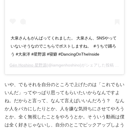
大泉さんもがんばってくれました。 大泉さん、SNSやって
いないそうなのでこちらでポストしますね。 #うちで踊ろ
う #大泉洋 #星野源 #寝癖 #DancingOnTheInside
Gén Hoshino 星野源
(@iamgenhoshino)がシェアした投稿 –
202
いや、でもそれを自分のところで上げたのは「これでもい
いんだ」ってやっぱり思ってもらいたいからなんですよ
ね。だからと言って、なんて言えばいいんだろう？ なん
か人をバカにしたりとか、人を嫌な気持ちにさせてやろう
とか、全く無視したことをやろうとか。そういう動画は僕
は全く好きじゃないし、自分のとこでピックアップしよう