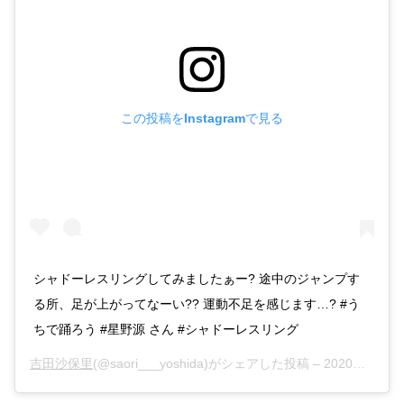
この投稿をInstagramで見る
シャドーレスリングしてみましたぁー? 途中のジャンプす
る所、足が上がってなーい?? 運動不足を感じます…? #う
ちで踊ろう #星野源 さん #シャドーレスリング
吉田沙保里
(@saori___yoshida)がシェアした投稿 –
2020年 4月月11日午前6時24分PDT