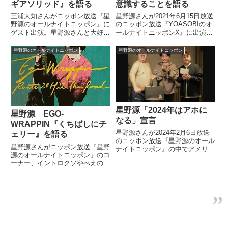
ギアソリッド』を語る
意識することを語る
三浦大知さんがニッポン放送『星
星野源さんが2021年6月15日放送
野源のオールナイトニッポン』に
のニッポン放送『YOASOBIのオ
ゲスト出演。星野源さんと大好き
ールナイトニッポンX』に出演。
なゲーム『メタルギアソリッド』
YOASOBI・ikuraさんからに質問
について話していました。本日も
に対して、ライブで歌う際に意識
星野源のオールナイトニッポン
星野源のオールナイトニッポン
星野源のオールナイトニッポンお
していることを話していました。
聴き頂きありがとうございまし
た！今夜は三浦大知さんをゲスト
に...
星野源「2024年はアホに
星野源 EGO-
なる」宣言
WRAPPIN『くちばしにチ
星野源さんが2024年2月6日放送
ェリー』を語る
のニッポン放送『星野源のオール
星野源さんがニッポン放送『星野
ナイトニッポン』の中でアメリカ
源のオールナイトニッポン』のコ
に行く飛行機の中で自分と向き合
ーナー、イントロクソやべえの中
って決めた2024年の目標を紹
でEGO-WRAPPIN『くちばしに
介。「今年はアホになる」と宣言
チェリー』を紹介していました。
していました。