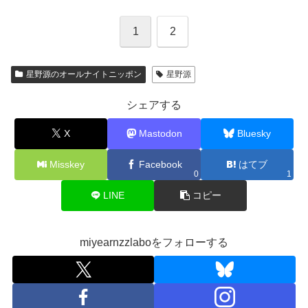
1
2
星野源のオールナイトニッポン
星野源
シェアする
X
Mastodon
Bluesky
Misskey
Facebook
はてブ
0
1
LINE
コピー
miyearnzzlaboをフォローする