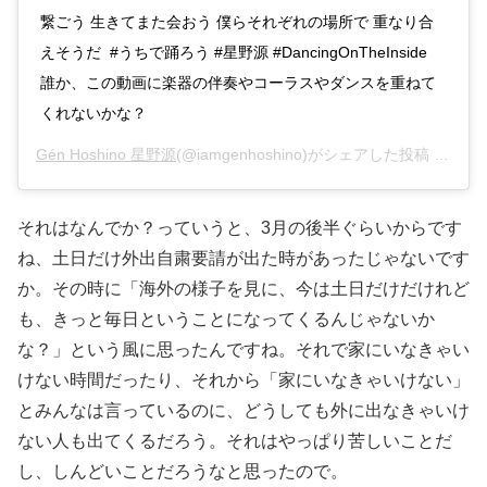
繋ごう 生きてまた会おう 僕らそれぞれの場所で 重なり合
えそうだ #うちで踊ろう #星野源 #DancingOnTheInside
誰か、この動画に楽器の伴奏やコーラスやダンスを重ねて
くれないかな？
Gén Hoshino 星野源
(@iamgenhoshino)がシェアした投稿 –
202
それはなんでか？っていうと、3月の後半ぐらいからです
ね、土日だけ外出自粛要請が出た時があったじゃないです
か。その時に「海外の様子を見に、今は土日だけだけれど
も、きっと毎日ということになってくるんじゃないか
な？」という風に思ったんですね。それで家にいなきゃい
けない時間だったり、それから「家にいなきゃいけない」
とみんなは言っているのに、どうしても外に出なきゃいけ
ない人も出てくるだろう。それはやっぱり苦しいことだ
し、しんどいことだろうなと思ったので。