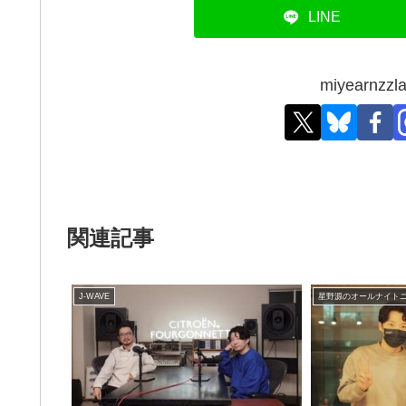
LINE
miyearn
関連記事
J-WAVE
星野源のオールナイト