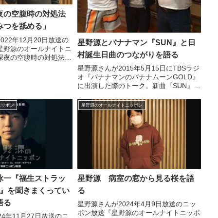
夜の空腹時の対処法
みつを舐める」
022年12月20日放送の
星野源とバナナマン『SUN』と日
星野源のオールナイトニ
村誕生日曲のつながりを語る
深夜の空腹時の対処法に
「本当は何も食べない方
星野源さんが2015年5月15日にTBSラジ
つつも、どうしてもとい
オ『バナナマンのバナナムーンGOLD』
なはちみつを舐めるとよ
に出演した際のトーク。新曲『SUN』が
ました。
日村さんの42才誕生日ソングのフレーズ
を入れている件について話していまし
ニッポン
星野源のオールナイトニッポン
た。（設楽統）で、そんな源くんなんだ
けれども。あ...
詠一『福生ストラッ
星野源 病室の窓から見る桜を語
）』を聞きまくってい
る
語る
星野源さんが2024年4月9日放送のニッ
ポン放送『星野源のオールナイトニッポ
24年11月27日放送のニ