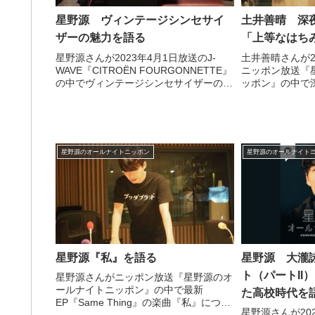
星野源 ヴィンテージシンセサイ
土井善晴 深
ザーの魅力を語る
「上等なはち
星野源さんが2023年4月1日放送のJ-
土井善晴さんが2
WAVE『CITROËN FOURGONNETTE』
ニッポン放送『
の中でヴィンテージシンセサイザーの魅
ッポン』の中で
力について話していました。
ついてトーク。
がよい」と言い
う時には「上等
い」と話してい
星野源のオールナイトニッポン
星野源のオールナイト
星野源『私』を語る
星野源 大瀧
ト（パートII
星野源さんがニッポン放送『星野源のオ
ールナイトニッポン』の中で最新
た高校時代を
EP『Same Thing』の楽曲『私』につい
星野源さんが20