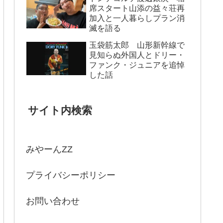
席スタート山添の益々荘再
加入と一人暮らしプラン消
滅を語る
玉袋筋太郎 山形新幹線で
見知らぬ外国人とドリー・
ファンク・ジュニアを追悼
した話
サイト内検索
みやーんZZ
プライバシーポリシー
お問い合わせ