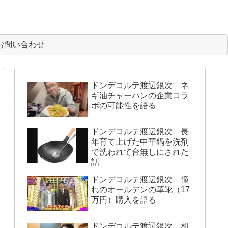
お問い合わせ
ドンデコルテ渡辺銀次 ネ
ギ油チャーハンの企業コラ
ボの可能性を語る
ドンデコルテ渡辺銀次 長
年育て上げた中華鍋を洗剤
で洗われて台無しにされた
話
ドンデコルテ渡辺銀次 憧
れのオールデンの革靴（17
万円）購入を語る
ドンデコルテ渡辺銀次 相