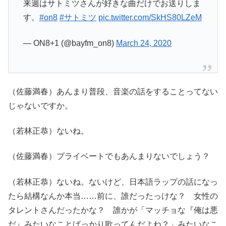
来週はサトミツさんが好きな曲だけでお送りしま
す。
#on8
#サトミツ
pic.twitter.com/SkHS80LZeM
— ON8+1 (@bayfm_on8)
March 24, 2020
（佐藤満春）あんまり普段、音楽の話をすることってない
じゃないですか。
（若林正恭）ないね。
（佐藤満春）プライベートでもあんまりないでしょう？
（若林正恭）ないね。ないけど、日本語ラップの話になっ
たら結構なんか本当……前に、誰だったっけな？ 女性の
タレントさんだったかな？ 誰かが「マッチョな『俺は悪
だ』みたいなことばっかり歌ってんだよね？」みたいなこ