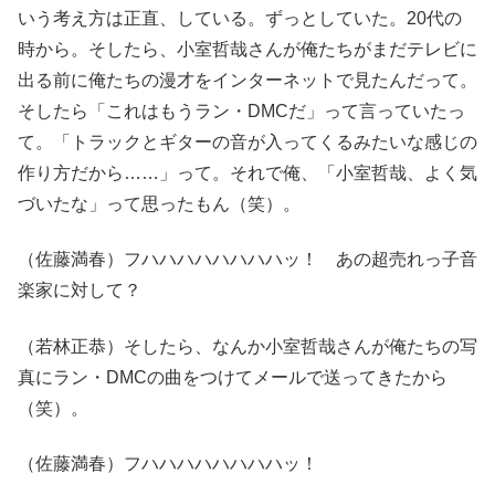
いう考え方は正直、している。ずっとしていた。20代の
時から。そしたら、小室哲哉さんが俺たちがまだテレビに
出る前に俺たちの漫才をインターネットで見たんだって。
そしたら「これはもうラン・DMCだ」って言っていたっ
て。「トラックとギターの音が入ってくるみたいな感じの
作り方だから……」って。それで俺、「小室哲哉、よく気
づいたな」って思ったもん（笑）。
（佐藤満春）フハハハハハハハハッ！ あの超売れっ子音
楽家に対して？
（若林正恭）そしたら、なんか小室哲哉さんが俺たちの写
真にラン・DMCの曲をつけてメールで送ってきたから
（笑）。
（佐藤満春）フハハハハハハハハッ！