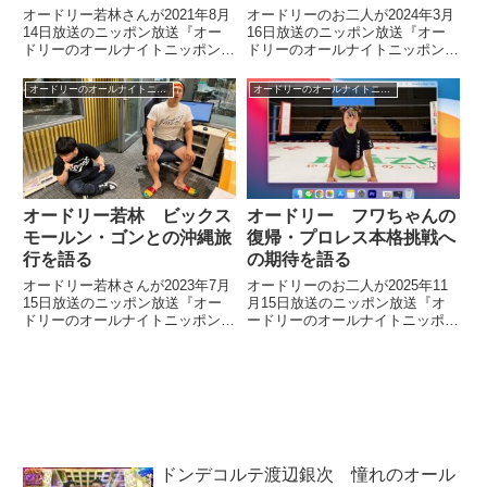
オードリー若林さんが2021年8月
オードリーのお二人が2024年3月
14日放送のニッポン放送『オー
16日放送のニッポン放送『オー
ドリーのオールナイトニッポン』
ドリーのオールナイトニッポン』
の中でメジャーリーグで開催され
の中で町田ゼルビアが開幕から3
た『フィールド・オブ・ドリーム
連勝でJ1の単独首位に立ったこ
オードリーのオールナイトニッポン
オードリーのオールナイトニッポン
ス』試合について話していまし
とについてトーク。ゼルビアファ
た。
ンの番組構成作家・佐藤満春さん
が上機嫌であることなどを話して
いました。
オードリー若林 ビックス
オードリー フワちゃんの
モールン・ゴンとの沖縄旅
復帰・プロレス本格挑戦へ
行を語る
の期待を語る
オードリー若林さんが2023年7月
オードリーのお二人が2025年11
15日放送のニッポン放送『オー
月15日放送のニッポン放送『オ
ドリーのオールナイトニッポン』
ードリーのオールナイトニッポ
の中で沖縄滞在中にビックスモー
ン』の中でプロレスに本格挑戦す
ルン・ゴンさんと合流して過ごし
るフワちゃんについて話していま
た数日間についてトーク。その時
した。
に感じたことを話していました。
ドンデコルテ渡辺銀次 憧れのオール