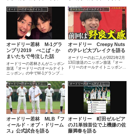
の中でスーパーボウル観戦後、ニ
中でNetflixで配信中の
ューオリンズから日本に帰る際に
『LIGHTHOUSE』についてトー
オードリーのオールナイトニッポン
オードリーのオールナイトニッポン
ダラス空港で国内線から国際線に
ク。若林さんが作ったラップに星
乗り継ぎした際の模様を紹介。同
野さんがトラックをつけた楽曲
行者たちが空港内移動や預け荷物
『Orange』のレコーディング当
のピックアップで悩む中、
日、若林さんが大ピンチに陥って
ChatGPTに正確な乗り継ぎ情報
しまった話をしていました。
を教えてもらっていたと話してい
ました。
オードリー若林 M-1グラ
オードリー Creepy Nuts
ンプリ2019 ぺこぱ・か
のテレビ大ブレイクを語る
まいたちで号泣した話
オードリーのお二人が2021年2月
13日放送のニッポン放送『オー
オードリーの若林さんがニッポン
ドリーのオールナイトニッポン』
放送『オードリーのオールナイト
の中でCreepy Nutsのテレビでの
ニッポン』の中でM-1グランプリ
大ブレイクについて話していまし
2019決勝についてトーク。ぺこ
た。
ぱとかまいたちのネタを見て爆笑
オードリーのオールナイトニッポン
オードリーのオールナイトニッポン
しながらも号泣してしまったこと
について話していました。（若林
正恭）今年、M-1見た？（...
オードリー若林 MLB『フ
オードリー 町田ゼルビア
ィールド・オブ・ドリーム
のJ1単独首位で上機嫌の佐
ス』公式試合を語る
藤満春を語る