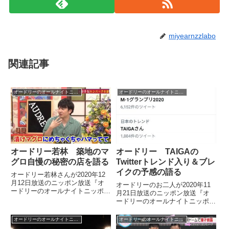
miyearnzzlabo
関連記事
オードリーのオールナイトニッポン
オードリーのオールナイトニッポン
オードリー若林 築地のマ
オードリー TAIGAの
グロ自慢の秘密の店を語る
Twitterトレンド入り＆ブレ
イクの予感の語る
オードリー若林さんが2020年12
月12日放送のニッポン放送『オ
オードリーのお二人が2020年11
ードリーのオールナイトニッポ
月21日放送のニッポン放送『オ
ン』の中で地元の友人から教えて
ードリーのオールナイトニッポ
もらった、安くて美味しいマグロ
ン』の中でTAIGAさんのTwitterト
を提供する築地の秘密のお店につ
レンド入りについてトーク。
オードリーのオールナイトニッポン
オードリーのオールナイトニッポン
いてトーク。独特な店主とのやり
TAIGAさんのブレイクの予感など