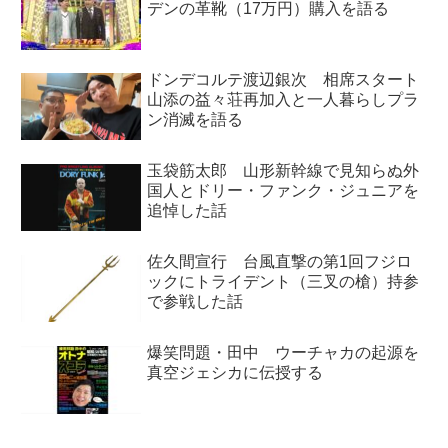
デンの革靴（17万円）購入を語る
ドンデコルテ渡辺銀次 相席スタート
山添の益々荘再加入と一人暮らしプラ
ン消滅を語る
玉袋筋太郎 山形新幹線で見知らぬ外
国人とドリー・ファンク・ジュニアを
追悼した話
佐久間宣行 台風直撃の第1回フジロ
ックにトライデント（三叉の槍）持参
で参戦した話
爆笑問題・田中 ウーチャカの起源を
真空ジェシカに伝授する