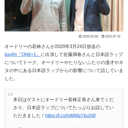
2020.03.28
2021.07.31
オードリーの若林さんが2020年3月24日放送の
bayfm『ON8+1』
に出演して佐藤満春さんと日本語ラップ
についてトーク。オードリーやたりないふたりの漫才やネ
タの中にある日本語ラップからの影響について話していま
した。
本日はゲストにオードリー若林正恭さん来てくだ
さり、日本語ラップについてたっぷりお話してい
ただきました！
https://t.co/mMWaYbuXt0