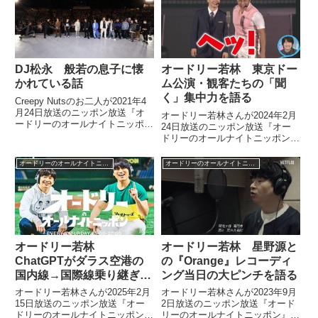
取りなどについて話していまし...
について話していました。（若林
正恭）あのー、T...
DJ松永 般若の息子に懐
オードリー若林 東京ドー
かれている話
ム公演・観客たちの「聞
く」集中力を語る
Creepy Nutsのお二人が2021年4
月24日放送のニッポン放送『オ
オードリー若林さんが2024年2月
ードリーのオールナイトニッポ
24日放送のニッポン放送『オー
ン』にゲスト出演。ラッパー般若
ドリーのオールナイトニッポン』
さんの息子・ヒビキくんがDJ松
の中でオードリーのオールナイト
永に憧れて懐いている話をしてい
ニッポンin東京ドームを振り返
オードリーのオールナイトニッポン
オードリーのオールナイトニッポン
ました。
り。会場に集まった観客たちの
「聞くぞ！」という集中力につい
て話していました。
オードリー若林
オードリー若林 星野源と
ChatGPTがダラス空港の
の『Orange』レコーディ
国内線→国際線乗り継ぎを
ング当日の大ピンチを語る
完璧に教えてくれた話
オードリー若林さんが2025年2月
オードリー若林さんが2023年9月
15日放送のニッポン放送『オー
2日放送のニッポン放送『オード
ドリーのオールナイトニッポン』
リーのオールナイトニッポン』の