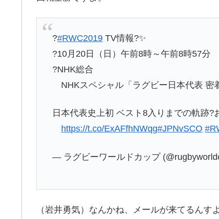
?
#RWC2019
TV情報?✨
?10月20日（日）午前8時～午前8時57分
?NHK総合
NHKスペシャル「ラグビー日本代表 密着
日本代表史上初 ベスト8入りまでの軌跡?
https://t.co/ExAFfhNWqg
#JPNvSCO
#
— ラグビーワールドカップ (@rugbyworldc
（岩井勇気）なんかね、メールが来てるんす