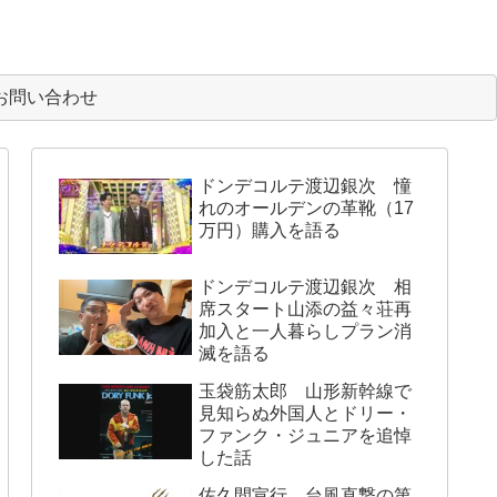
お問い合わせ
ドンデコルテ渡辺銀次 憧
れのオールデンの革靴（17
万円）購入を語る
ドンデコルテ渡辺銀次 相
席スタート山添の益々荘再
加入と一人暮らしプラン消
滅を語る
玉袋筋太郎 山形新幹線で
見知らぬ外国人とドリー・
ファンク・ジュニアを追悼
した話
佐久間宣行 台風直撃の第