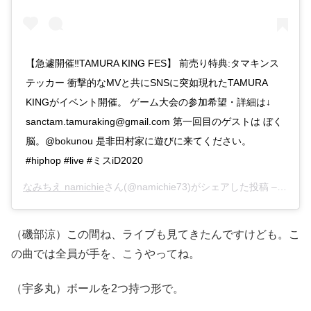
【急遽開催‼︎TAMURA KING FES】 前売り特典:タマキンス
テッカー 衝撃的なMVと共にSNSに突如現れたTAMURA
KINGがイベント開催。 ゲーム大会の参加希望・詳細は↓
sanctam.tamuraking@gmail.com 第一回目のゲストは ぼく
脳。@bokunou 是非田村家に遊びに来てください。
#hiphop #live #ミスiD2020
なみちえ namichie
さん(@namichie73)がシェアした投稿 –
2019
（磯部涼）この間ね、ライブも見てきたんですけども。こ
の曲では全員が手を、こうやってね。
（宇多丸）ボールを2つ持つ形で。