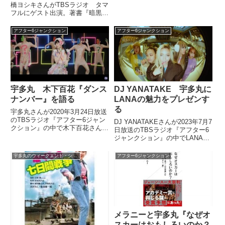
です。』について話していまし
橋ヨシキさんがTBSラジオ タマ
た。
フルにゲスト出演。著書『暗黒映
画入門 悪魔が憐れむ歌』出版記
念と題し、宇多丸さんと映画の残
アフター6ジャンクション
アフター6ジャンクション
酷・野蛮表現について、ヤコペッ
ティなど具体的な作品を挙げなが
ら、その意味を語っています。...
宇多丸 木下百花『ダンス
DJ YANATAKE 宇多丸に
ナンバー』を語る
LANAの魅力をプレゼンす
る
宇多丸さんが2020年3月24日放送
のTBSラジオ『アフター6ジャン
DJ YANATAKEさんが2023年7月7
クション』の中で木下百花さんの
日放送のTBSラジオ『アフター6
楽曲『ダンスナンバー』を紹介し
ジャンクション』の中でLANA楽
ていました。?みんなもう見
曲MIXを披露。宇多丸さんにその
た？?新着MV『ダンスナンバ
魅力をプレゼンしていました。
宇多丸のウィークエンド・シャッフル
アフター6ジャンクション
ー』熱い夜にしようよ寂しい温度
は感じてられないとぼけたフリ...
メラニーと宇多丸『なぜオ
スカーはおもしろいのか？