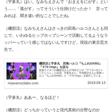
（宇多丸）はい。なみちえさんで『おまえをにがす』とい
う……「逃がす」ってそういう仕掛けだったか！ 言って
みれば、聞き違い的なことでしたね。
（磯部涼）なみちえさんはさっきの田島ハルコさんとも同
じで、いわゆるヒップホップシーンで活動してるようなラ
ッパーっていう感じではないんですけど。現役の東京芸大
生で。
磯部涼と宇多丸 田島ハルコ『ちふれGANG』
『￥70 rings』を語る
音楽ライターの磯部涼さんがTBSラジオ『アフター6ジャ
ンクション』に出演。宇多丸さん、宇内梨沙さんに田島ハ
ルコ『ちふれGANG』と『￥70 rings』を紹介していまし
た。（宇多丸）今夜は音楽ライターの磯部涼さんをお呼び
してお送りしている不...
2019.09.13
miyearnzzlabo.com
（宇多丸）ああー、なるほど！
（磯部涼）どっちかっていうと現代美術の分野なのか