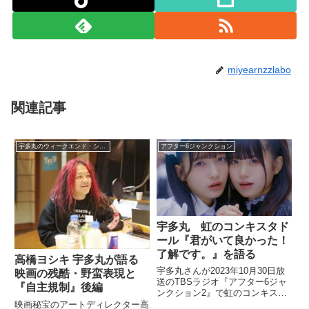
miyearnzzlabo
関連記事
宇多丸のウィークエンド・シャッフル
アフター6ジャンクション
宇多丸 虹のコンキスタド
ール『君がいて良かった！
了解です。』を語る
高橋ヨシキ 宇多丸が語る
宇多丸さんが2023年10月30日放
映画の残酷・野蛮表現と
送のTBSラジオ『アフター6ジャ
『自主規制』後編
ンクション2』で虹のコンキスタ
ドール『君がいて良かった！了解
映画秘宝のアートディレクター高