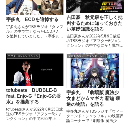
していました。
吉田豪 秋元康を正しく批
宇多丸 ECDを追悼する
判するために知っておきた
宇多丸さんがTBSラジオ『タマフ
い基礎知識を語る
ル』の中で亡くなったECDさん
を追悼していました。（宇多丸）
吉田豪さんが2022年5月9日放送
といったあたりで、こんなやいの
のTBSラジオ『アフター6ジャン
やいのやった後に話をするのも気
クション』の中でなにかと批判さ
が引けるんですが、この番組にも
れがちな秋元康さんについて、実
以前、2015年10月10日か。結構
は誤った認識に基づいた批判が目
アフター6ジャンクション
宇多丸のウィークエンド・シャッフル
前になっちゃうね。『日...
につくという件を紹介。批判をす
るのであれば、最低限踏まえるべ
き基礎知識を宇多丸さんと話して
いました。
tofubeats BUBBLE-B
宇多丸 『劇場版 魔法少
feat. Enjo-G『Enjo-Gの香
女まどか☆マギカ 新編 叛
水』を推薦する
逆の物語』を語る
tofubeatsさんが2022年6月23日放
宇多丸さんがTBSラジオ『ウィー
送のTBSラジオ『アフター6ジャ
クエンド・シャッフル』の映画評
ンクション』の中で2022年上半
論コーナーで『劇場版 魔法少女
期のおすすめJ-POP楽曲を紹介。
まどか☆マギカ 新編 叛逆の物
UBBLE-B feat. Enjo-G『Enjo-G
語』を評論した際の書き起こしで