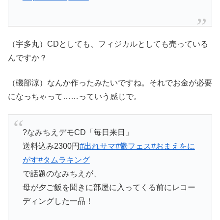
（宇多丸）CDとしても、フィジカルとしても売っている
んですか？
（磯部涼）なんか作ったみたいですね。それでお金が必要
になっちゃって……っていう感じで。
?なみちえデモCD「毎日来日」
送料込み2300円
#出れサマ
#鬱フェス
#おまえをに
がす
#タムラキング
で話題のなみちえが、
母が夕ご飯を聞きに部屋に入ってくる前にレコー
ディングした一品！