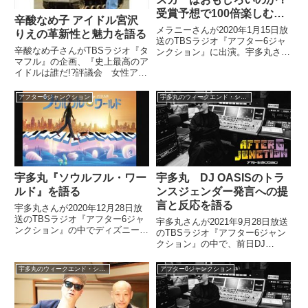
受賞予想で100倍楽しむ
辛酸なめ子 アイドル宮沢
「アカデミー賞」』を語る
メラニーさんが2020年1月15日放
りえの革新性と魅力を語る
送のTBSラジオ『アフター6ジャ
辛酸なめ子さんがTBSラジオ『タ
ンクション』に出演。宇多丸さん
マフル』の企画、『史上最高のア
と自身の著書『なぜオスカーはお
イドルは誰だ!?評議会 女性アイ
もしろいのか？受賞予想で100倍
ドル編』で宮沢りえさんを推薦。
楽しむ「アカデミー賞」』につい
様々なジャンルでパイオニア的存
て話していました。（日比麻音
アフター6ジャンクション
宇多丸のウィークエンド・シャッフル
在だった宮沢りえさんの革新性や
子）ここからはカルチャ...
魅力について語っていました。
（宇多丸）さあ、というあたり...
宇多丸『ソウルフル・ワー
宇多丸 DJ OASISのトラ
ルド』を語る
ンスジェンダー発言への提
言と反応を語る
宇多丸さんが2020年12月28日放
送のTBSラジオ『アフター6ジャ
宇多丸さんが2021年9月28日放送
ンクション』の中でディズニープ
のTBSラジオ『アフター6ジャン
ラスで配信中のピクサー映画『ソ
クション』の中で、前日DJ
ウルフル・ワールド』を紹介して
OASISさんがTwitterで発したト
いました。2分の1の魔法とトイ
ランスジェンダーに対する問題発
宇多丸のウィークエンド・シャッフル
アフター6ジャンクション
ストーリー4を観て、ジョンラセ
言について話したトークを振り返
ターなきピクサーアニメ...
り。DJ OASISさんやZEEBRAさ
んのその後の反応などについて話