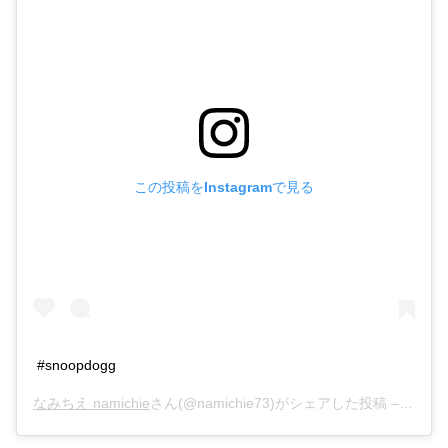
この投稿をInstagramで見る
#snoopdogg
なみちえ namichie
さん(@namichie73)がシェアした投稿 –
2019