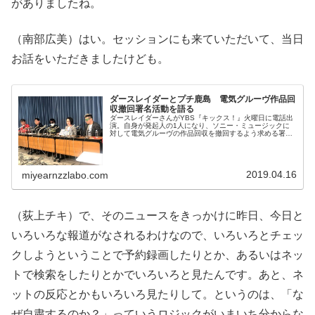
がありましたね。
（南部広美）はい。セッションにも来ていただいて、当日
お話をいただきましたけども。
ダースレイダーとプチ鹿島 電気グルーヴ作品回
収撤回署名活動を語る
ダースレイダーさんがYBS『キックス！』火曜日に電話出
演。自身が発起人の1人になり、ソニー・ミュージックに
対して電気グルーヴの作品回収を撤回するよう求める署名
を提出した件について、プチ鹿島さんと話していました。
電気グルーヴ作品回収への反対署...
2019.04.16
miyearnzzlabo.com
（荻上チキ）で、そのニュースをきっかけに昨日、今日と
いろいろな報道がなされるわけなので、いろいろとチェッ
クしようということで予約録画したりとか、あるいはネッ
トで検索をしたりとかでいろいろと見たんです。あと、ネ
ットの反応とかもいろいろ見たりして。というのは、「な
ぜ自粛するのか？」っていうロジックがいまいち分からな