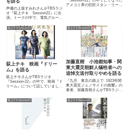
『Session-22』の中で亡くなった
を語る
アメコミ界の巨匠スタン・リーさ
声優の上坂すみれさんがTBSラジ
んを追悼していました。
オ『荻上チキ Session22』に出
演。トークの中で、電気グルーヴ
のドキュメンタリー映画
『DENKI GROOVE THE
荻上チキSession22
荻上チキSession22
MOVIE？』を見た感想を話して
いました。（上坂すみれ）あと
は、電気グルーヴの映画...
加藤直樹 小池都知事・関
荻上チキ 映画『ドリー
東大震災朝鮮人犠牲者への
ム』を語る
追悼文送付取りやめを語る
荻上チキさんがTBSラジオ
『九月、東京の路上で: 1923年関
『Session-22』の中で、映画『ド
東大震災ジェノサイドの残響』の
リーム』について話していまし
著者、加藤直樹さんがTBSラジオ
た。（荻上チキ）今日、ちょっと
『荻上チキ Session-22』に電話
遅いですけど映画『ドリーム』を
出演。東京都の小池百合子知事が
見てきました。（南部広美）ああ
荻上チキSession22
荻上チキSession22
9月1日に都立横網町公園で開か
ー、女性3人が主人公の。（荻上
れる関東大震災朝鮮人犠牲者追悼
チキ）黒人女性3人が主人公...
式への追悼文...