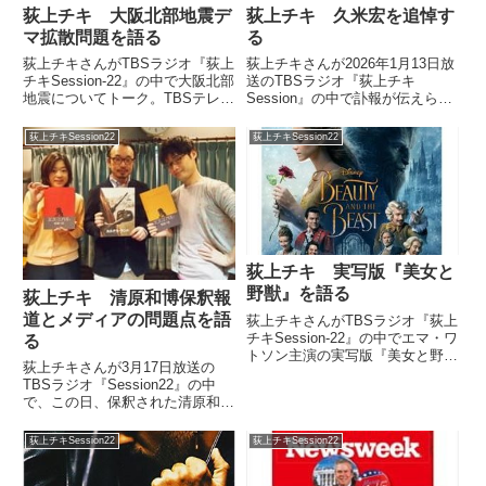
荻上チキ 大阪北部地震デ
荻上チキ 久米宏を追悼す
マ拡散問題を語る
る
荻上チキさんがTBSラジオ『荻上
荻上チキさんが2026年1月13日放
チキSession-22』の中で大阪北部
送のTBSラジオ『荻上チキ
地震についてトーク。TBSテレビ
Session』の中で訃報が伝えられ
防災担当の福島隆史さんと今回の
た久米宏さんを追悼していまし
地震で発生したデマ拡散について
た。
荻上チキSession22
荻上チキSession22
話していました。（荻上チキ）ま
た今回の地震の後、また大きな地
震に備えることも...
荻上チキ 実写版『美女と
野獣』を語る
荻上チキ 清原和博保釈報
道とメディアの問題点を語
荻上チキさんがTBSラジオ『荻上
チキSession-22』の中でエマ・ワ
る
トソン主演の実写版『美女と野
荻上チキさんが3月17日放送の
獣』についてトーク。アニメ版と
TBSラジオ『Session22』の中
比較しながら、今回の実写版につ
で、この日、保釈された清原和博
いて話していました。
さんに対するメディアの報道姿勢
#BeOurGuest and see an all-ne...
とその問題点について話していま
荻上チキSession22
荻上チキSession22
した。（南部広美）『清原和博被
告が保釈 保釈金500万円を即日