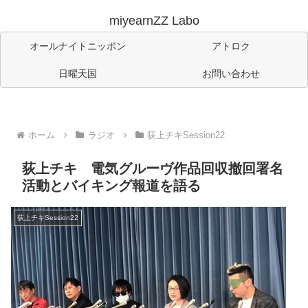
miyearnZZ Labo
オールナイトニッポン
アトロク
日曜天国
お問い合わせ
ホーム
ラジオ
荻上チキSession22
荻上チキ 電気グルーヴ作品回収撤回署名
活動とバイキング報道を語る
荻上チキSession22