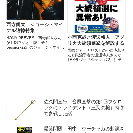
納付』。覚醒剤取締法...
西寺郷太 ジョージ・マイ
ケル追悼特集
小西克哉と渡辺将人 アメ
NONA REEVES 西寺郷太さん
がTBSラジオ『荻上チキ
リカ大統領選挙を解説する
Session-22』のジョージ・マイケ
国際ジャーナリストの小西克哉さ
ル追悼特集に出演。荻上チキさ
んと政治学者の渡辺将人さんが
ん、南部広美さんと彼の偉大な足
TBSラジオ『Session 22』に出
跡を振り返っていました。（荻上
演。アメリカ大統領選挙の選挙シ
チキ）今夜のテーマは、こちらで
ステムや選挙運動などについて解
す。（南部広美）追悼...
説していました。（荻上チキ）あ
の、前半で戸別訪問の話とか、ネ
ガティブキャンペーンの...
佐久間宣行 台風直撃の第1回フジロ
ックにトライデント（三叉の槍）持参
で参戦した話
爆笑問題・田中 ウーチャカの起源を