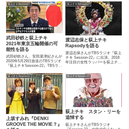
荻上チキSession22
荻上チキSession22
武田砂鉄と荻上チキ
渡辺志保と荻上チキ
2021年東京五輪開催の可
Rapsodyを語る
能性を語る
渡辺志保さんがTBSラジオ『荻上
武田砂鉄さん、安田菜津紀さんが
チキ Session-22』に出演。2018
2020年5月29日放送のTBSラジオ
年注目の女性ラッパーを荻上チキ
『荻上チキSession-22』TBSラジ
さんと南部広美さんに紹介するコ
オ『荻上チキSession-22』に出
ンシャス・ラップのシーンを背負
演。荻上チキさんと2021年に延
う女性ラッパー、ラプソディーに
荻上チキSession22
荻上チキSession22
期された東京オリンピックについ
ついて話していました。 What a
て、開催の可能性や問題点など
nig...
を...
荻上チキ スタン・リーを
追悼する
上坂すみれ『DENKI
GROOVE THE MOVIE？』
荻上チキさんがTBSラジオ