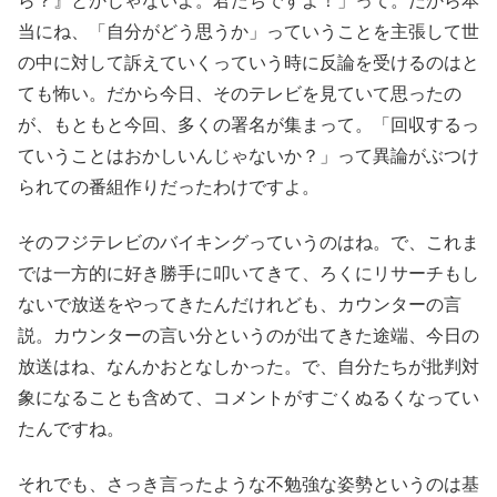
ら？』とかじゃないよ。君たちですよ！」って。だから本
当にね、「自分がどう思うか」っていうことを主張して世
の中に対して訴えていくっていう時に反論を受けるのはと
ても怖い。だから今日、そのテレビを見ていて思ったの
が、もともと今回、多くの署名が集まって。「回収するっ
ていうことはおかしいんじゃないか？」って異論がぶつけ
られての番組作りだったわけですよ。
そのフジテレビのバイキングっていうのはね。で、これま
では一方的に好き勝手に叩いてきて、ろくにリサーチもし
ないで放送をやってきたんだけれども、カウンターの言
説。カウンターの言い分というのが出てきた途端、今日の
放送はね、なんかおとなしかった。で、自分たちが批判対
象になることも含めて、コメントがすごくぬるくなってい
たんですね。
それでも、さっき言ったような不勉強な姿勢というのは基