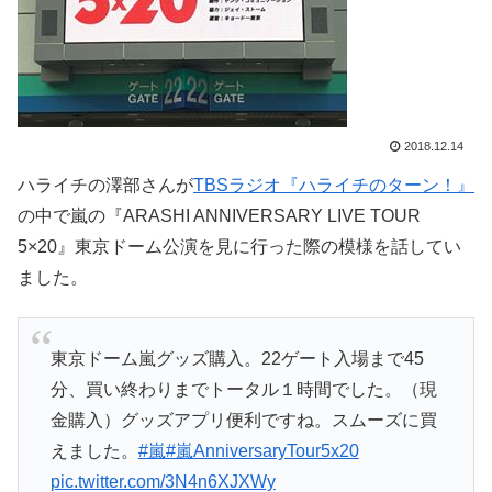
2018.12.14
ハライチの澤部さんが
TBSラジオ『ハライチのターン！』
の中で嵐の『ARASHI ANNIVERSARY LIVE TOUR
5×20』東京ドーム公演を見に行った際の模様を話してい
ました。
東京ドーム嵐グッズ購入。22ゲート入場まで45
分、買い終わりまでトータル１時間でした。（現
金購入）グッズアプリ便利ですね。スムーズに買
えました。
#嵐
#嵐AnniversaryTour5x20
pic.twitter.com/3N4n6XJXWy