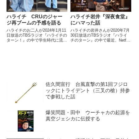
ハライチ CRUのジャー
ハライチ岩井『深夜食堂』
ジ再ブームの予感を語る
にハマった話
ハライチのお二人が2024年1月11
ハライチの岩井さんが2020年7月
日放送のTBSラジオ『ハライチの
30日放送のTBSラジオ『ハライ
ターン！』の中で学生時代に流行
チのターン』の中で最近、Netflix
ったCRUのジャージについてト
でドラマ『深夜食堂』を見始めて
ーク。最近、LOVE BOATがリバ
ハマった話をしていました。??
イバルしていることから、CRU
夫がハマってるNetflixで配信中の
のジャージも再びブームになりそ
日本のドラマ「深夜食堂」。１話
うだと話していました。
30分と...
佐久間宣行 台風直撃の第1回フジロ
ックにトライデント（三叉の槍）持参
で参戦した話
爆笑問題・田中 ウーチャカの起源を
真空ジェシカに伝授する