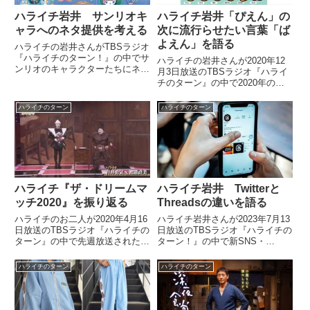
ハライチ岩井 サンリオキ
ハライチ岩井「ぴえん」の
ャラへのネタ提供を考える
次に流行らせたい言葉「ば
よえん」を語る
ハライチの岩井さんがTBSラジオ
『ハライチのターン！』の中でサ
ハライチの岩井さんが2020年12
ンリオのキャラクターたちにネタ
月3日放送のTBSラジオ『ハライ
を提供するとしたらどんなネタに
チのターン』の中で2020年の流
するのか、澤部さんと考えていま
行語大賞についてトーク。「ぴえ
した。（澤部佑）先週、家族でサ
ん」の次に流行らせたい言葉「ば
ハライチのターン
ハライチのターン
ンリオピューロランドに行った話
よえん」を紹介していました。
を僕がさせてもらったんですけ...
（澤部佑）ということでしたけど
も。見ました？ 流行語大...
ハライチ『ザ・ドリームマ
ハライチ岩井 Twitterと
ッチ2020』を振り返る
Threadsの違いを語る
ハライチのお二人が2020年4月16
ハライチ岩井さんが2023年7月13
日放送のTBSラジオ『ハライチの
日放送のTBSラジオ『ハライチの
ターン』の中で先週放送された
ターン！』の中で新SNS・
『ザ・ドリームマッチ2020』を
Threadsについてトーク。Twitter
振り返っていました。渡辺直美が
との違いを話していました。
ハライチのターン
ハライチのターン
ドリームマッチでやった『醤油の
魔人と塩の魔人』の歌を歌ってい
る動画を集めているらし...