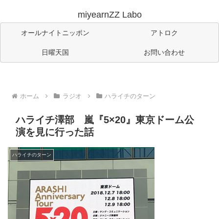
miyearnZZ Labo
オールナイトニッポン
アトロク
日曜天国
お問い合わせ
ホーム
ラジオ
ハライチのターン
ハライチ澤部 嵐『5×20』東京ドーム公
演を見に行った話
ハライチのターン