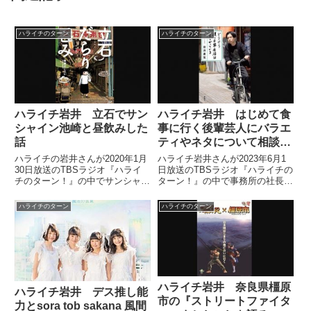
ハライチのターン
ハライチのターン
ハライチ岩井 立石でサン
ハライチ岩井 はじめて食
シャイン池崎と昼飲みした
事に行く後輩芸人にバラエ
話
ティやネタについて相談さ
れた話
ハライチの岩井さんが2020年1月
ハライチ岩井さんが2023年6月1
30日放送のTBSラジオ『ハライ
日放送のTBSラジオ『ハライチの
チのターン！』の中でサンシャイ
ターン！』の中で事務所の社長の
ン池崎さんと京成立石で昼飲みを
指示で後輩芸人・豆鉄砲の東さん
した話をしていました。（岩井勇
と食事に行った際の模様を紹介。
ハライチのターン
ハライチのターン
気）この間、テレ東のおはスタっ
「バラエティでの立ち振る舞いと
ていう番組終わりでね、朝8時ぐ
か、ネタのこととかを岩井に相談
らいですよ。サンシャイン...
しなさい」と社長に言われた東さ
んに対してアドバイスしたことな
どを紹介していました。
ハライチ岩井 奈良県橿原
ハライチ岩井 デス推し能
市の『ストリートファイタ
力とsora tob sakana 風間