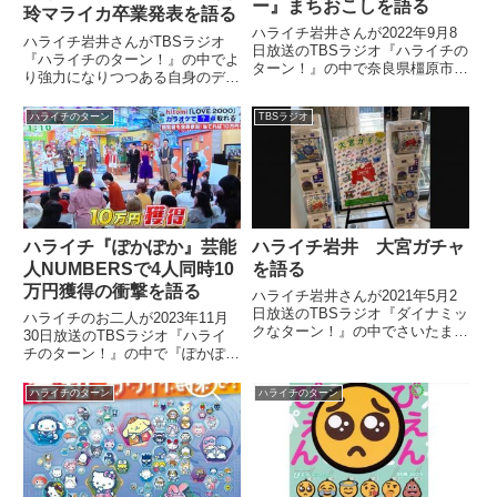
ー』まちおこしを語る
玲マライカ卒業発表を語る
ハライチ岩井さんが2022年9月8
ハライチ岩井さんがTBSラジオ
日放送のTBSラジオ『ハライチの
『ハライチのターン！』の中でよ
ターン！』の中で奈良県橿原市が
り強力になりつつある自身のデス
ゲーム『ストリートファイター』
推し能力についてトーク。sora
でまちおこしをすることについて
tob sakana 風間玲マライカさん
ハライチのターン
TBSラジオ
話していました。
の卒業発表などについて話してい
ました。（岩井勇気）まあ澤部さ
んのその（第三子...
ハライチ『ぽかぽか』芸能
ハライチ岩井 大宮ガチャ
人NUMBERSで4人同時10
を語る
万円獲得の衝撃を語る
ハライチ岩井さんが2021年5月2
日放送のTBSラジオ『ダイナミッ
ハライチのお二人が2023年11月
クなターン！』の中でさいたま市
30日放送のTBSラジオ『ハライ
大宮区の名所や建物をモチーフに
チのターン！』の中で『ぽかぽ
した大宮ガチャについて話してい
か』のコーナー芸能人NUMBERS
ました。
で観客4人が同時に正解し、賞金
ハライチのターン
ハライチのターン
10万円×4となってしまった際の
衝撃とプロデューサーの苦悩につ
いて話していました。