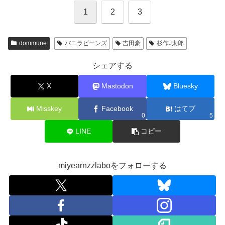
1
2
3
dommune
バニラビーンズ
吉田豪
杉作J太郎
シェアする
X
Mastodon
Bluesky
Misskey
Facebook
はてブ
0
5
LINE
コピー
miyearnzzlaboをフォローする