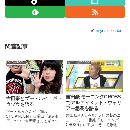
miyearnzzlabo
関連記事
SHOWROOM
モーニングCROSS
吉田豪 モーニングCROSS
吉田豪とプー・ルイ ギュ
でアルティメット・ウォリ
ウゾウを語る
アー急死を語る
プー・ルイさんが『猫舌
吉田豪さんがMXテレビの朝のニ
SHOWROOM』火曜日『豪の部
ュースワイド番組『モーニング
屋』の中で吉田豪さんとギュウゾ
CROSS』に出演。そこで急死し
ウさんについて話していました。
た元WWEレスラー、アルティメ