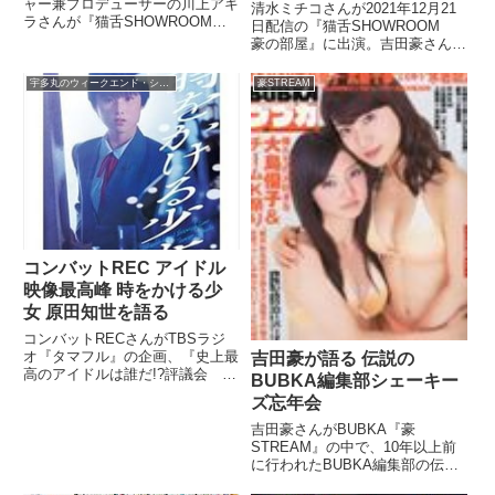
ャー兼プロデューサーの川上アキ
清水ミチコさんが2021年12月21
ラさんが『猫舌SHOWROOM
日配信の『猫舌SHOWROOM
豪の部屋』に出演。吉田豪さんと
豪の部屋』に出演。吉田豪さんと
飯塚高史、獣神サンダー・ライガ
最近、爆笑問題・田中裕二さんが
ー、アリスター・オーフレイム、
落ち込み気味な件について話して
宇多丸のウィークエンド・シャッフル
豪STREAM
アントニオ猪木などの話をしてい
いました。
ました。?#猫舌SHOWRO...
コンバットREC アイドル
映像最高峰 時をかける少
女 原田知世を語る
コンバットRECさんがTBSラジ
オ『タマフル』の企画、『史上最
吉田豪が語る 伝説の
高のアイドルは誰だ!?評議会 女
BUBKA編集部シェーキー
性アイドル編』で映画『時をかけ
ズ忘年会
る少女』のカーテンコールの原田
知世さんを推薦。アイドル映像作
吉田豪さんがBUBKA『豪
品最高峰の魅力を語っていまし
STREAM』の中で、10年以上前
た。（宇多丸）コンバットRE...
に行われたBUBKA編集部の伝説
のシェーキーズ忘年会について語