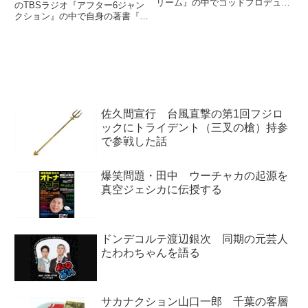
リーム』の中でゴッドプロデュー
のTBSラジオ『アフター6ジャン
サーKAZUKIさんについて話して
クション』の中で自身の著書『書
いました。（松本ともこ）2008
評の星座 吉田豪の格闘技本メッ
年タレント本ベスト10、ベスト3
タ斬り2005－2019』についてト
に来ましたね。第3位、お願いし
ーク。その中で須藤元気さんの
ます。（吉田豪...
2007年の著書『バシャール スド
ウゲンキ』につい...
佐久間宣行 台風直撃の第1回フジロ
ックにトライデント（三叉の槍）持参
で参戦した話
爆笑問題・田中 ウーチャカの起源を
真空ジェシカに伝授する
ドンデコルテ渡辺銀次 同期の元芸人
たわわちゃんを語る
サカナクション山口一郎 千葉の客層