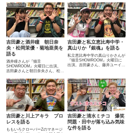
ット・ウォリアーについて語って
SHOWROOM
SHOWROOM
いました。（堀潤）さあ、続いて
は豪さん。お願いします。（吉田
豪）はい。この流れでは非常に
出...
吉田豪と酒井瞳 朝日奈
吉田豪と私立恵比寿中学・
央・松岡茉優・菊地亜美を
真山りか『銀魂』を語る
語る
私立恵比寿中学の真山りかさんが
『猫舌SHOWROOM』火曜日に
酒井瞳さんが『猫舌
出演。吉田豪さん、藤井ユーイチ
SHOWROOM』火曜日に出演。
さんと大好きな『銀魂』について
吉田豪さんと朝日奈央さん、松岡
話していました。
茉優さん、菊地亜美さんなどにつ
いて話していました。
SHOWROOM
SHOWROOM
吉田豪と川上アキラ プロ
吉田豪と清水ミチコ 爆笑
レスを語る
問題・田中が落ち込み気味
な件を語る
ももいろクローバーZのマネージ