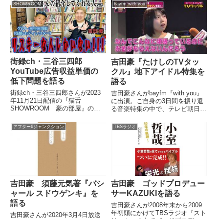
っていました。相手はコンバット
SHOWROOM
bayfm with you
RECさんとBUBKA編集長のサミ
ュLさんです。（吉田豪）で、
『シェーキーズ・カプリチョ...
街録ch・三谷三四郎
吉田豪『たけしのTVタッ
YouTube広告収益単価の
クル』地下アイドル特集を
低下問題を語る
語る
街録ch・三谷三四郎さんが2023
吉田豪さんがbayfm『with you』
年11月21日配信の『猫舌
に出演。ご自身の3日間を振り返
SHOWROOM 豪の部屋』の中
る音楽特集の中で、テレビ朝日
で吉田豪さんとYouTubeの広告収
『たけしのTVタックル』地下ア
益の単価が下がってると言われて
イドル特集について話していまし
アフター6ジャンクション
TBSラジオ
いる件について話していました。
た。（松本ともこ）では、振り返
る吉田豪のこの3日間。続いて
は？（吉田豪）いまのが...
吉田豪 須藤元気著『バシ
吉田豪 ゴッドプロデュー
ャール スドウゲンキ』を
サーKAZUKIを語る
語る
吉田豪さんが2008年末から2009
年初頭にかけてTBSラジオ『スト
吉田豪さんが2020年3月4日放送