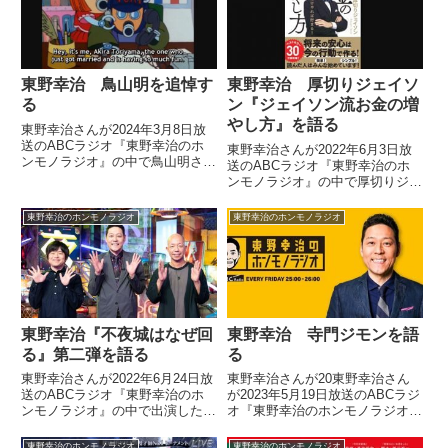
2人の現在の状況を話していまし
た。
東野幸治 鳥山明を追悼す
東野幸治 厚切りジェイソ
る
ン『ジェイソン流お金の増
やし方』を語る
東野幸治さんが2024年3月8日放
送のABCラジオ『東野幸治のホ
東野幸治さんが2022年6月3日放
ンモノラジオ』の中で鳥山明さん
送のABCラジオ『東野幸治のホ
の訃報について話していました。
ンモノラジオ』の中で厚切りジェ
イソンさんの大ヒット本『ジェイ
ソン流お金の増やし方』について
東野幸治のホンモノラジオ
東野幸治のホンモノラジオ
話していました。
東野幸治『不夜城はなぜ回
東野幸治 寺門ジモンを語
る』第二弾を語る
る
東野幸治さんが2022年6月24日放
東野幸治さんが20東野幸治さん
送のABCラジオ『東野幸治のホ
が2023年5月19日放送のABCラジ
ンモノラジオ』の中で出演した
オ『東野幸治のホンモノラジオ』
TBS系のテレビ番組『不夜城はな
の中で寺門ジモンさんについて話
ぜ回る』の第二弾について話して
していました。3年5月19日放送
東野幸治のホンモノラジオ
東野幸治のホンモノラジオ