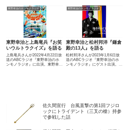
さんと熱湯風呂について話してい
『A Hard Day's Night』について
ました。
トーク。この曲がオープニングで
東野幸治のホンモノラジオ
東野幸治のホンモノラジオ
使われていた笑福亭鶴瓶さんの番
組『突然ガバチョ!』について話
していました。
東野幸治と上島竜兵『お笑
東野幸治と松村邦洋『鎌倉
いウルトラクイズ』を語る
殿の13人』を語る
上島竜兵さんが2022年4月22日放
松村邦洋さんが2023年1月6日放
送のABCラジオ『東野幸治のホ
送のABCラジオ『東野幸治のホ
ンモノラジオ』に出演。東野幸治
ンモノラジオ』にゲスト出演。東
さんと『お笑いウルトラクイズ』
野幸治さんと『鎌倉殿の13人』
について話していました。
について話していました。
佐久間宣行 台風直撃の第1回フジロ
ックにトライデント（三叉の槍）持参
で参戦した話