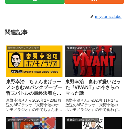
miyearnzzlabo
関連記事
東野幸治のホンモノラジオ
東野幸治のホンモノラジオ
東野幸治 ちょんまげラー
東野幸治 食わず嫌いだっ
メンきむvsパンクブーブー
た『VIVANT』に今さらハ
哲夫バトルの最終決着を語
マった話
る
東野幸治さんが2026年2月20日放
東野幸治さんが2023年11月17日
送のABCラジオ『東野幸治のホ
放送のABCラジオ「東野幸治の
ンモノラジオ』の中でちょんまげ
ホンモノラジオ』の中で食わず嫌
ラーメンきむさんとパンクブーブ
いでちゃんと見ていなかった
ー哲夫さんのバトルの続報を紹
『VIVANT』を見て、今さらハマ
東野幸治のホンモノラジオ
東野幸治のホンモノラジオ
介。各方面から寄せられた情報を
ってしまった話をしていました。
紹介しつつ、和解動画を発表した