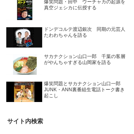
爆笑問題・田中 ウーチャカの起源を
真空ジェシカに伝授する
ドンデコルテ渡辺銀次 同期の元芸人
たわわちゃんを語る
サカナクション山口一郎 千葉の客層
がやんちゃすぎる山岡家を語る
爆笑問題とサカナクション山口一郎
JUNK・ANN裏番組生電話トーク書き
起こし
サイト内検索