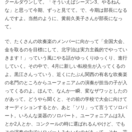
クールダウンして。「そういえばシーズン3、やるねん
な」と思って今期、ずっと見てて。で、今期は部長になる
んですよ。当然のように、黄前久美子さんが部長になっ
て。
で、たくさんの吹奏楽のメンバーに向かって「全国大会、
金を取るのを目標にして、北宇治は実力主義的でやってい
きます！」っていう風にやる話がゆっくりゆっくり、進行
していく。その中で、4月に新しい転校生が入ってくるの
よ。黒江さんっていう、近くにたぶん関西の有名な吹奏楽
の名門のところからユーフォニアムの演奏が担当の子が入
ってくるのよ。ほんで、なんか一瞬、変なザワッとしたの
があって。どうやら聞くと、その前の学校で大会に向けて
オーディションするとか。あと「ソリ」って言うてソロパ
ート。いろんな楽器のソロパート。ユーフォニアムは3人
とか2人とか、コンクールの時に選ばれるんやけど、でも