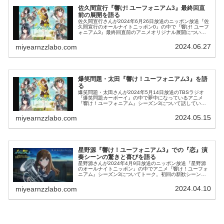
佐久間宣行『響け! ユーフォニアム3』最終回直
前の展開を語る
佐久間宣行さんが2024年6月26日放送のニッポン放送『佐
久間宣行のオールナイトニッポン0』の中で『響け! ユーフ
ォニアム3』最終回直前のアニメオリジナル展開について
話していました。
2024.06.27
miyearnzzlabo.com
爆笑問題・太田『響け！ユーフォニアム3』を語
る
爆笑問題・太田さんが2024年5月14日放送のTBSラジオ
『爆笑問題カーボーイ』の中で夢中になっているアニメ
『響け！ユーフォニアム』シーズン3について話していま
した。
2024.05.15
miyearnzzlabo.com
星野源『響け！ユーフォニアム3』での『恋』演
奏シーンの驚きと喜びを語る
星野源さんが2024年4月9日放送のニッポン放送『星野源
のオールナイトニッポン』の中でアニメ『響け！ユーフォ
ニアム』シーズン3についてトーク。初回の新歓シーンで
自身の楽曲『恋』が演奏されていたことについて、その驚
きと喜びを話していました。
2024.04.10
miyearnzzlabo.com