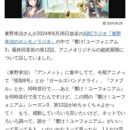
2024.06.29
東野幸治さんが2024年6月26日放送の
ABCラジオ『東野
幸治のホンモノラジオ』
の中で『響け! ユーフォニアム
3』最終回直前の第12話、アニメオリジナルの超絶展開に
ついて話していました。
（東野幸治）『アンメット』に集中してて、今期アニメっ
て『怪獣8号』とか『ガールズバンドクライ』、『ファブ
ル』とか、同時並行で……あと『響け！ユーフォニアム』
を同時並行で見てたんですけど。この間の『響け！ユーフ
ォニアム』シーズン3、第12話がめちゃくちゃよかっ
て！ もう、感動していろいろ言いたいけど。ネットでい
ろいろ調べて。誰か「『響け！ユーフォニアム』がいい」
って言ってる人、いないかな？って思ったら、1人だけ芸