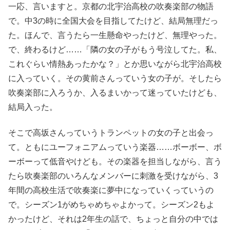
一応、言いますと。京都の北宇治高校の吹奏楽部の物語
で。中3の時に全国大会を目指してたけど、結局無理だっ
た。ほんで、言うたら一生懸命やったけど、無理やった。
で、終わるけど……「隣の女の子がもう号泣してた。私、
これぐらい情熱あったかな？」とか思いながら北宇治高校
に入っていく。その黄前さんっていう女の子が。そしたら
吹奏楽部に入ろうか、入るまいかって迷っていたけども、
結局入った。
そこで高坂さんっていうトランペットの女の子と出会っ
て。ともにユーフォニアムっていう楽器……ボーボー、ボ
ーボーって低音やけども。その楽器を担当しながら、言う
たら吹奏楽部のいろんなメンバーに刺激を受けながら、3
年間の高校生活で吹奏楽に夢中になっていくっていうの
で。シーズン1がめちゃめちゃよかって。シーズン2もよ
かったけど、それは2年生の話で、ちょっと自分の中では