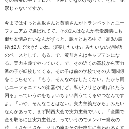
その演奏の中でソロパートみたいなのがあって。それ、花
形じゃないですか。
今まではずっと高坂さんと黄前さんがトランペットとユー
フォニアムで選ばれてて。その2人はなんか恋愛感情にも
似た友情みたいなんがずっと、脈々とある中で「高3の最
後は2人で吹きたいね。演奏したいね」みたいなのが物語
のベースとして、ある。で、黄前さんはキャプテンにな
る。実力主義でやっていく。で、その近くの高校から実力
派の子が転校してくる。その子は前の学校でその人間関係
をこじらせて。「もう、そんなのはしたくない。だから同
じユーフォニアムの楽器やけど。私がソリとか選ばれたら
困る」っていうのをちょいちょい言うてくるやつなんです
よ。「いや、そんなことはない。実力主義だから」みたい
なんがあって、まず関西大会で実力主義でいく。「全国で
金を取るには実力主義だ」っていうのでメンバー発表の
時、まさかまさか、ソリの座をその転校生に奪われるんす