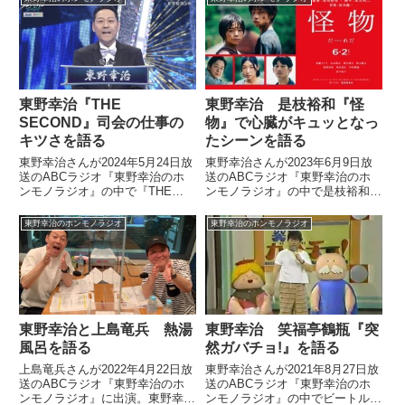
いました。
のABCラジオ『東野幸治のホン
モノラジオ』の中で寺門ジモンさ
んについて話していました。
東野幸治『THE
東野幸治 是枝裕和『怪
SECOND』司会の仕事の
物』で心臓がキュッとなっ
キツさを語る
たシーンを語る
東野幸治さんが2024年5月24日放
東野幸治さんが2023年6月9日放
送のABCラジオ『東野幸治のホ
送のABCラジオ『東野幸治のホ
ンモノラジオ』の中で『THE
ンモノラジオ』の中で是枝裕和監
SECOND 2024』を振り返り。
督、坂元裕二脚本の映画『怪物』
『M-1』や『キングオブコント』
を見た話を紹介。劇中で東野さん
東野幸治のホンモノラジオ
東野幸治のホンモノラジオ
と比べても『THE SECOND』の
の心臓がキュッとなったシーン
司会の仕事はキツいと話していま
や、映画を見た後に取った行動に
した。
ついて話していました。
東野幸治と上島竜兵 熱湯
東野幸治 笑福亭鶴瓶『突
風呂を語る
然ガバチョ!』を語る
上島竜兵さんが2022年4月22日放
東野幸治さんが2021年8月27日放
送のABCラジオ『東野幸治のホ
送のABCラジオ『東野幸治のホ
ンモノラジオ』に出演。東野幸治
ンモノラジオ』の中でビートルズ