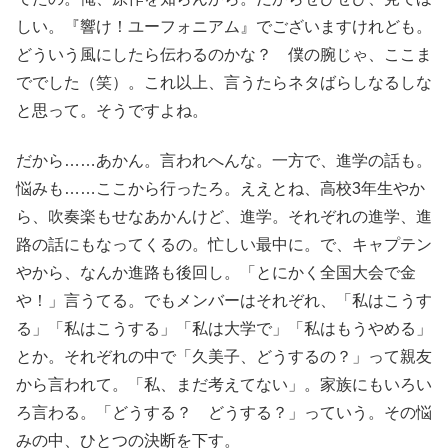
しい。『響け！ユーフォニアム』でございますけれども。
どういう風にしたら伝わるのかな？ 僕の腕じゃ、ここま
ででした（笑）。これ以上、言うたらネタばらしなるしな
と思って。そうですよね。
だから……あかん。言われへんな。一方で、進学の話も。
悩みも……ここから行ったろ。ええとね、高校3年生やか
ら、吹奏楽もせなあかんけど、進学。それぞれの進学、進
路の話にもなってくるの。忙しい最中に。で、キャプテン
やから、なんか進路も後回し。「とにかく全国大会で金
や！」言うてる。でもメンバーはそれぞれ、「私はこうす
る」「私はこうする」「私は大学で」「私はもうやめる」
とか。それぞれの中で「久美子、どうするの？」って親友
から言われて。「私、まだ考えてない」。家族にもいろい
ろ言わる。「どうする？ どうする？」っていう。その悩
みの中、ひとつの決断を下す。