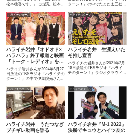
松本穂香です。』に出演。松本穂
ターン！』の中でたまたま三社祭
香さんにスピッツ『グリーン』を
の日に浅草を訪れた際の模様を話
紹介していました。#新米記者松
していました。
ハライチのターン
ハライチのターン
本穂香です#ハライチのターン明
日お昼12時30分のゲストは、先
週に引き続きハライチ...
ハライチ岩井『オドオド×
ハライチ岩井 生涯えいた
ハラハラ』終了報道と映画
そ推し宣言
『トーク・レディオ』を語
ハライチの岩井さんが2021年2月
る
18日放送のTBSラジオ『ハライ
ハライチ岩井さんが2024年6月27
チのターン！』ラジオクラウドの
日放送のTBSラジオ『ハライチの
中で本編に引き続きでんぱ組.inc
ターン！』の中で伊集院光さんか
のマキシマムえいたそさんについ
ら勧められたオリヴァー・ストー
てトーク。生涯えいたそ推し宣言
ンの映画『トーク・レディオ』を
ハライチのターン
ハライチのターン
をしていました。
見たことについてトーク。そこか
らハライチとオードリーのバラエ
ティ番組『オドオド×ハラハラ』
が終了すると報道されている件に
ついて話していました。
ハライチ岩井 うたつなぎ
ハライチ岩井『M-1 2022』
ブチギレ動画を語る
決勝でキュウとハイツ友の