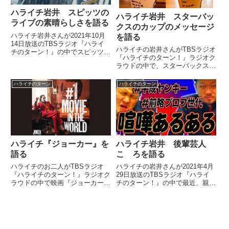
ハライチ岩井 スピッツの
ハライチ岩井 スターバッ
ライブの素晴らしさを語る
クスのカップのメッセージ
ハライチ岩井さんが2021年10月
を語る
14日放送のTBSラジオ『ハライ
ハライチの岩井さんがTBSラジオ
チのターン！』の中でスピッツの
『ハライチのターン！』ラジオク
ライブツアーの模様を記録した映
ラウドの中で、スターバックスの
画『SPITZ JAMBOREE TOUR
飲み物のカップに店員さんが書い
2021 “NEW MIKKE” THE
てくれるメッセージについて話し
MOVIE』を映画館に見に行った
ハライチのターン
ハライチのターン
ていました。
ことをトーク。スピッツのライブ
の素晴らしさについて話していま
した。
ハライチ『ジョーカー』を
ハライチ岩井 後輩芸人
語る
こゝろを語る
ハライチのお二人がTBSラジオ
ハライチの岩井さんが2021年4月
『ハライチのターン！』ラジオク
29日放送のTBSラジオ『ハライ
ラウドの中で映画『ジョーカー』
チのターン！』の中で最近、親し
について話していました。
くしている後輩芸人コンビこゝろ
#JokerMovie is the #1 Movie in
について話していました。
the World. Now playing
everywher...