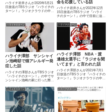
会を応援している話
ハライチ岩井さんが2020年5月21
日放送のTBSラジオ『ハライチの
ハライチ岩井さんが2022年12月
ターン！』ラジオクラウドの中で
15日放送のTBSラジオ『ハライ
自身の投稿した「うたつなぎブチ
チのターン！』の中で目前に迫っ
ギレ動画」について話していまし
たM-1グランプリ決勝戦について
た。（岩井勇気）なんかナイナイ
トーク。すでに決勝進出を決めて
ハライチのターン
ハライチのターン
さんのやつも始まったんでしょ
いるキュウと、敗者復活戦に出場
う？（澤部佑）ああ、まあ...
するハイツ友の会を応援している
という話をしていました。
ハライチ澤部 NBA・渡
ハライチ澤部 サンシャイ
邊雄太選手に「ラジオを聞
ン池崎邸で猫アレルギー発
いてます」と言われた話
症した話
ハライチ澤部さんが2021年7月1
ハライチの澤部さんがTBSラジオ
日放送のTBSラジオ『ハライチの
『ハライチのターン！』の中でサ
ターン！』ラジオクラウドの中で
ンシャイン池崎の家に行った際、
NBA トロント・ラプターズの
猫の風神・雷神のおかげで猫アレ
渡邊雄太選手と会った際に「『ハ
ルギーが発送した話をしていまし
ハライチのターン
ハライチのターン
ライチのターン！』をいつも聞い
た。
てます」と言われた話をしていま
した。