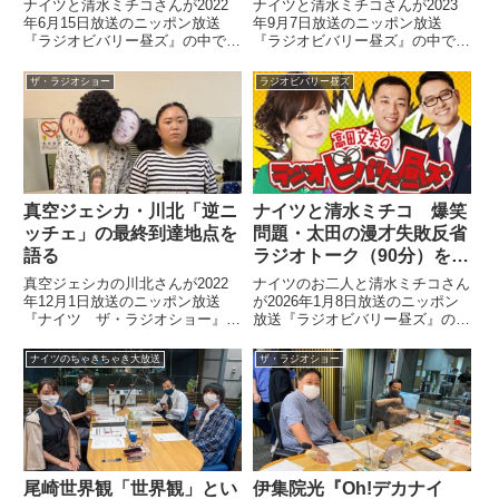
る
ナイツと清水ミチコさんが2022
ナイツと清水ミチコさんが2023
年6月15日放送のニッポン放送
年9月7日放送のニッポン放送
『ラジオビバリー昼ズ』の中で
『ラジオビバリー昼ズ』の中でド
『水曜日のダウンタウン』の「し
ラマ『VIVANT』についてトー
んどい先輩芸人からYouTubeでコ
ク。1週間にYouTubeの考察動画
ザ・ラジオショー
ラジオビバリー昼ズ
ラボしたいと言われた時の断り方
を130本見てしまった土屋さん
ムズい説」について話していまし
と、U-NEXTで本編を繰り返し10
た。
回以上、通しで見てしまった塙さ
んがそこで気づいたことなどを話
していました。
真空ジェシカ・川北「逆ニ
ナイツと清水ミチコ 爆笑
ッチェ」の最終到達地点を
問題・太田の漫才失敗反省
語る
ラジオトーク（90分）を語
る
真空ジェシカの川北さんが2022
ナイツのお二人と清水ミチコさん
年12月1日放送のニッポン放送
が2026年1月8日放送のニッポン
『ナイツ ザ・ラジオショー』の
放送『ラジオビバリー昼ズ』の中
中で「逆ニッチェ」についてトー
でお正月のネタ番組で披露した漫
ク。その最終到達地点などについ
才でミスを連発した爆笑問題・太
ナイツのちゃきちゃき大放送
ザ・ラジオショー
て話していました。
田さんがTBSラジオ『爆笑問題カ
ーボーイ』で90分に渡って反省
トークをしていた件について話し
ていました。
尾崎世界観「世界観」とい
伊集院光『Oh!デカナイ