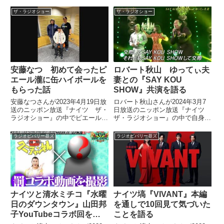
パワハラ問題についてトーク。立
に対する謝罪を改めて表明してい
川談志師匠の教えを交えながら話
ザ・ラジオショー
ザ・ラジオショー
ました。
していました。
安藤なつ 初めて会ったピ
ロバート秋山 ゆってぃ夫
エール瀧に缶ハイボールを
妻との『SAY KOU
もらった話
SHOW』共演を語る
安藤なつさんが2023年4月19日放
ロバート秋山さんが2024年3月7
送のニッポン放送『ナイツ ザ・
日放送のニッポン放送『ナイツ
ラジオショー』の中でピエール瀧
ザ・ラジオショー』の中で自身の
さんと初めて遭遇した際のエピソ
楽曲『SAY KOU SHOW』につい
ードを紹介。瀧さんから声をかけ
てトーク。曲を作ったきっかけ
ラジオビバリー昼ズ
ラジオビバリー昼ズ
られ、なぜか手に持っていたハイ
や、ゆってぃ夫妻との『SAY
ボールを1本、もらったことを話
KOU SHOW』共演について話し
していました。
ていました。
ナイツと清水ミチコ『水曜
ナイツ塙『VIVANT』本編
日のダウンタウン』山田邦
を通しで10回見て気づいた
子YouTubeコラボ回を語
ことを語る