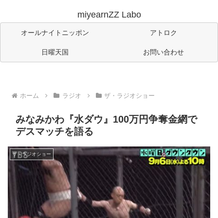
miyearnZZ Labo
オールナイトニッポン
アトロク
日曜天国
お問い合わせ
ホーム
ラジオ
ザ・ラジオショー
みなみかわ『水ダウ』100万円争奪金網で
デスマッチを語る
ザ・ラジオショー