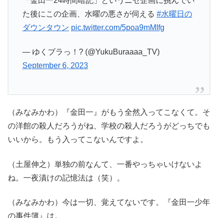
「金田一24時間暗記」というニセ企画に挑んでい
た後にこの企画、水曜の悪さが伺える
#水曜日の
ダウンタウン
pic.twitter.com/5poa9mMIfg
— ゆくブラっ！? (@YukuBuraaaa_TV)
September 6, 2023
（みなみかわ）『金田一』がもう全然入ってこなくて。そ
の洋館の殺人だろうがね、学校の殺人だろうがどっちでも
いいから。もう入ってこないんですよ。
（土屋伸之）単独の前なんて、一番やっちゃいけないよ
ね。一夜漬けの記憶法は（笑）。
（みなみかわ）今は一切、覚えてないです。『金田一少年
の事件簿』は。