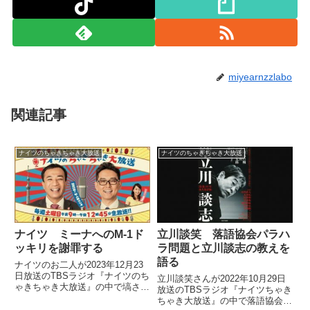
miyearnzzlabo
関連記事
ナイツのちゃきちゃき大放送
ナイツのちゃきちゃき大放送
ナイツ ミーナへのM-1ド
立川談笑 落語協会パラハ
ッキリを謝罪する
ラ問題と立川談志の教えを
語る
ナイツのお二人が2023年12月23
日放送のTBSラジオ『ナイツのち
立川談笑さんが2022年10月29日
ゃきちゃき大放送』の中で塙さん
放送のTBSラジオ『ナイツちゃき
が後輩芸人ミーナに仕掛けたM-1
ちゃき大放送』の中で落語協会の
ドッキリについてトーク。ミーナ