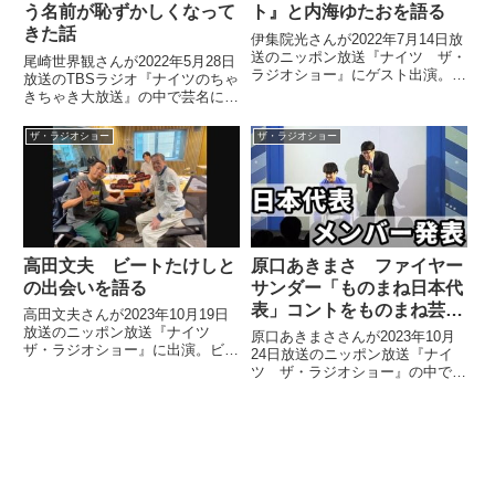
う名前が恥ずかしくなって
ト』と内海ゆたおを語る
きた話
伊集院光さんが2022年7月14日放
送のニッポン放送『ナイツ ザ・
尾崎世界観さんが2022年5月28日
ラジオショー』にゲスト出演。ニ
放送のTBSラジオ『ナイツのちゃ
ッポン放送でかつて担当していた
きちゃき大放送』の中で芸名につ
番組『Oh!デカナイト』と、その
いてトーク。活動16年目にして
番組の前任者だった内海ゆたおさ
「世界観」という名前が恥ずかし
ザ・ラジオショー
ザ・ラジオショー
んについて、話していました。
くなってきたという話をしていま
した。
高田文夫 ビートたけしと
原口あきまさ ファイヤー
の出会いを語る
サンダー「ものまね日本代
表」コントをものまね芸人
高田文夫さんが2023年10月19日
目線で語る
放送のニッポン放送『ナイツ
原口あきまささんが2023年10月
ザ・ラジオショー』に出演。ビー
24日放送のニッポン放送『ナイ
トたけしさんとの出会いについて
ツ ザ・ラジオショー』の中でフ
話していました。
ァイヤーサンダーが『キングオブ
コント2023』で披露したものま
ねサッカー日本代表コントについ
て、ものまね芸人目線で話してい
ました。