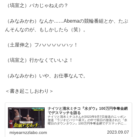
（塙宣之）バカじゃねえの？
（みなみかわ）なんか……Abemaの競輪番組とか、たぶ
んそんなのが、もしかしたら（笑）。
（土屋伸之）フハハハハハハッ！
（塙宣之）行かなくていいよ！
（みなみかわ）いや、お仕事なんで。
＜書き起こしおわり＞
ナイツと清水ミチコ『水ダウ』100万円争奪金網
でデスマッチを語る
ナイツと清水ミチコさんが2023年9月7日放送のニッポン
放送『ラジオビバリー昼ズ』の中で前日の放送された『水
曜日のダウンタウン』100万円争奪金網でデスマッチにつ
いて話していました。
2023.09.07
miyearnzzlabo.com