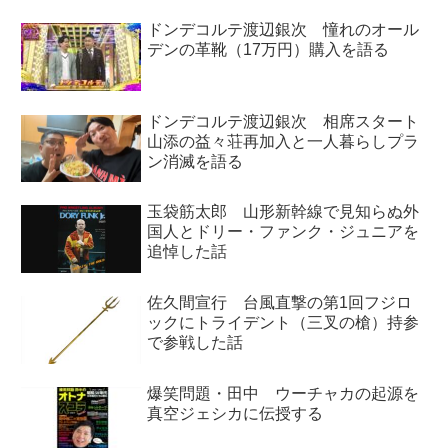
ドンデコルテ渡辺銀次 憧れのオール
デンの革靴（17万円）購入を語る
ドンデコルテ渡辺銀次 相席スタート
山添の益々荘再加入と一人暮らしプラ
ン消滅を語る
玉袋筋太郎 山形新幹線で見知らぬ外
国人とドリー・ファンク・ジュニアを
追悼した話
佐久間宣行 台風直撃の第1回フジロ
ックにトライデント（三叉の槍）持参
で参戦した話
爆笑問題・田中 ウーチャカの起源を
真空ジェシカに伝授する