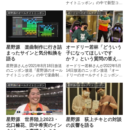
ポン』の中で最近ハマっている
ナイトニッポン』の中で新型コロ
BLACKPINKについてトーク。3
ナウイルスで陽性となり、自宅療
年前のライブで共演した際の思い
養していた期間についてトーク。
星野源のオールナイトニッポン
オードリーのオールナイトニッポン
出などについて話していました。
発熱し、意識が朦朧とする中で迎
（若林正恭）そういえば俺...
えた最大の危機について、話して
いました。
星野源 楽曲制作に行き詰
オードリー若林「どういう
まったサインと気分転換を
子になってほしいです
語る
か？」という質問の答えを
考える
星野源さんが2021年8月18日放送
オードリー若林さんが2022年5月
のニッポン放送『星野源のオール
14日放送のニッポン放送『オー
ナイトニッポン』の中で楽曲制作
ドリーのオールナイトニッポン』
モードに入っている近況について
の中で第一子が誕生してから聞か
トーク。作業が行き詰まってきた
れがちな質問「どういう子になっ
星野源のオールナイトニッポン
星野源のオールナイトニッポン
際に出るサインや、気分転換の方
てほしいですか？」について、そ
法などについて話していました。
の答えを春日さんと考えていまし
た。
星野源 世界陸上2023・
星野源 荻上チキとの対談
北口榛花、田中希実のイン
の反響を語る