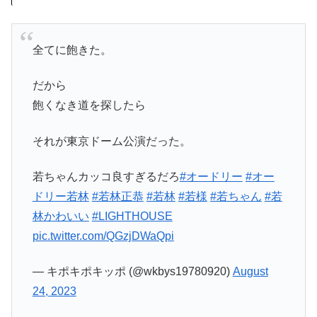
全てに飽きた。
だから
飽くなき道を探したら
それが東京ドーム公演だった。
若ちゃんカッコ良すぎるだろ
#オードリー
#オー
ドリー若林
#若林正恭
#若林
#若様
#若ちゃん
#若
林かわいい
#LIGHTHOUSE
pic.twitter.com/QGzjDWaQpi
— キポキポキッポ (@wkbys19780920)
August
24, 2023