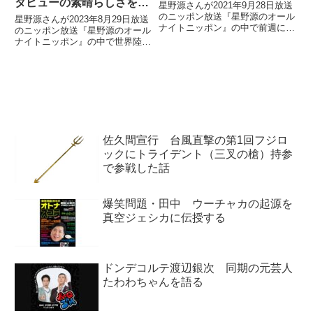
タビューの素晴らしさを語
星野源さんが2021年9月28日放送
る
のニッポン放送『星野源のオール
星野源さんが2023年8月29日放送
ナイトニッポン』の中で前週に行
のニッポン放送『星野源のオール
った荻上チキさんとの対談につい
ナイトニッポン』の中で世界陸上
て、その反響を紹介していまし
2023についてトーク。やり投げ
た。
の北口榛花選手、5000メートル
走の田中希実選手の競技後のイン
タビューの素晴らしさについて話
していました。
佐久間宣行 台風直撃の第1回フジロ
ックにトライデント（三叉の槍）持参
で参戦した話
爆笑問題・田中 ウーチャカの起源を
真空ジェシカに伝授する
ドンデコルテ渡辺銀次 同期の元芸人
たわわちゃんを語る