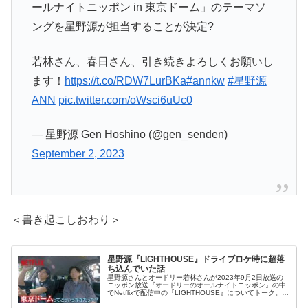
ールナイトニッポン in 東京ドーム」のテーマソ
ングを星野源が担当することが決定?
若林さん、春日さん、引き続きよろしくお願いし
ます！
https://t.co/RDW7LurBKa
#annkw
#星野源
ANN
pic.twitter.com/oWsci6uUc0
— 星野源 Gen Hoshino (@gen_senden)
September 2, 2023
＜書き起こしおわり＞
星野源『LIGHTHOUSE』ドライブロケ時に超落
ち込んでいた話
星野源さんとオードリー若林さんが2023年9月2日放送の
ニッポン放送『オードリーのオールナイトニッポン』の中
でNetflixで配信中の『LIGHTHOUSE』についてトーク。エ
ピソード5、6のドライブの時点で実は超落ち込んでいたと
いう話をしていました。