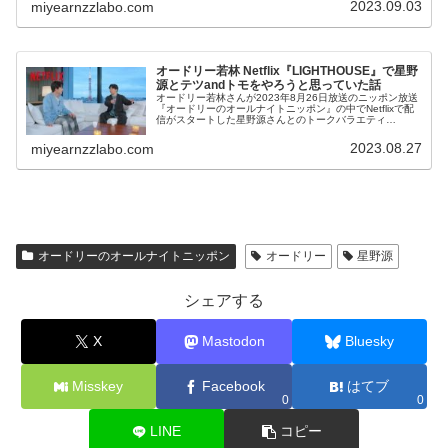
2023.09.03
miyearnzzlabo.com
オードリー若林 Netflix『LIGHTHOUSE』で星野
源とテツandトモをやろうと思っていた話
オードリー若林さんが2023年8月26日放送のニッポン放送
『オードリーのオールナイトニッポン』の中でNetflixで配
信がスタートした星野源さんとのトークバラエティ
『LIGHTHOUSE』についてトーク。収録時の模様などを
話す中で「星野さんとテツandトモをやろうとしていた」
2023.08.27
miyearnzzlabo.com
と明かしていました。
オードリーのオールナイトニッポン
オードリー
星野源
シェアする
X
Mastodon
Bluesky
Misskey
Facebook
はてブ
0
0
LINE
コピー