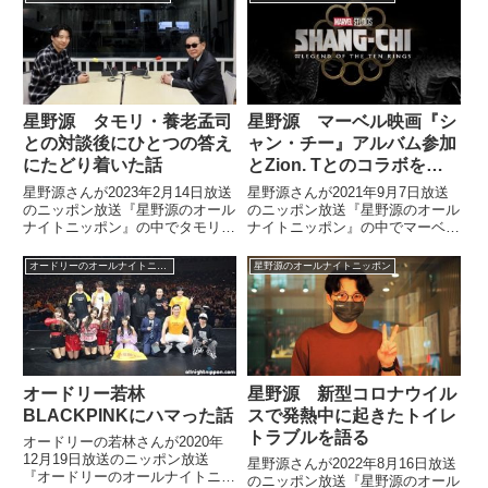
売れてることを願っている話をし
いてトーク。リトルトゥース芸能
ていました。 この投稿を
人たちに対してチケット発売スタ
Instagramで見る 同じ師匠...
ート直前に今一度、「オードリー
のラジオが今、面白い！」とアピ
ールするように求めたことに対す
る反響を紹介していました。
星野源 タモリ・養老孟司
星野源 マーベル映画『シ
との対談後にひとつの答え
ャン・チー』アルバム参加
にたどり着いた話
とZion. Tとのコラボを語
る
星野源さんが2023年2月14日放送
星野源さんが2021年9月7日放送
のニッポン放送『星野源のオール
のニッポン放送『星野源のオール
ナイトニッポン』の中でタモリさ
ナイトニッポン』の中でマーベル
んとのオールナイトニッポン収録
映画『シャン・チー/テン・リン
や養老孟司さんとの対談について
グスの伝説』のインスパイアード
オードリーのオールナイトニッポン
星野源のオールナイトニッポン
トーク。昨年からずっと考え続け
アルバムにZion.Tとのコラボ楽曲
てきたことに対するひとつの答え
が収録された件について話してい
にたどり着いたという話をしてい
ました。
ました。
オードリー若林
星野源 新型コロナウイル
BLACKPINKにハマった話
スで発熱中に起きたトイレ
トラブルを語る
オードリーの若林さんが2020年
12月19日放送のニッポン放送
星野源さんが2022年8月16日放送
『オードリーのオールナイトニッ
のニッポン放送『星野源のオール