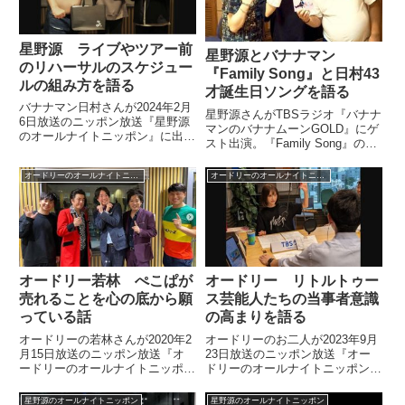
星野源 ライブやツアー前
星野源とバナナマン
のリハーサルのスケジュー
『Family Song』と日村43
ルの組み方を語る
才誕生日ソングを語る
バナナマン日村さんが2024年2月
星野源さんがTBSラジオ『バナナ
6日放送のニッポン放送『星野源
マンのバナナムーンGOLD』にゲ
のオールナイトニッポン』に出
スト出演。『Family Song』の一
演。赤えんぴつ武道館公演を控
部が日村さん43才バースデーソ
え、武道館の先輩である星野さん
ングの歌詞・メロディーを使って
オードリーのオールナイトニッポン
オードリーのオールナイトニッポン
にライブについて教えを請う中
いる件や、バナナマン・星野源フ
で、本番までのリハーサルのスケ
ァミリー説、旅行計画などについ
ジューリングについて、質問して
て話していました...
いました。
オードリー若林 ぺこぱが
オードリー リトルトゥー
売れることを心の底から願
ス芸能人たちの当事者意識
っている話
の高まりを語る
オードリーの若林さんが2020年2
オードリーのお二人が2023年9月
月15日放送のニッポン放送『オ
23日放送のニッポン放送『オー
ードリーのオールナイトニッポ
ドリーのオールナイトニッポン』
ン』の中でゲストのぺこぱについ
の中で東京ドーム公演のチケット
てトーク。ぺこぱがめちゃくちゃ
抽選受付がスタートしたことにつ
星野源のオールナイトニッポン
星野源のオールナイトニッポン