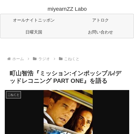
miyearnZZ Labo
オールナイトニッポン
アトロク
日曜天国
お問い合わせ
ホーム
ラジオ
こねくと
町山智浩『ミッション:インポッシブル/デ
ッドレコニング PART ONE』を語る
こねくと