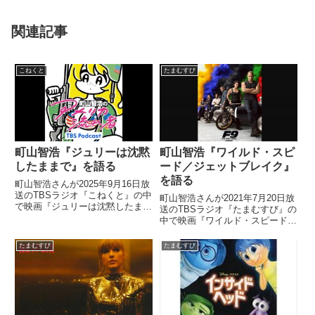
関連記事
こねくと
たまむすび
町山智浩『ジュリーは沈黙
町山智浩『ワイルド・スピ
したままで』を語る
ード／ジェットブレイク』
を語る
町山智浩さんが2025年9月16日放
送のTBSラジオ『こねくと』の中
町山智浩さんが2021年7月20日放
で映画『ジュリーは沈黙したまま
送のTBSラジオ『たまむすび』の
で』について話していました。
中で映画『ワイルド・スピード／
ジェットブレイク』を紹介してい
ました。
たまむすび
たまむすび