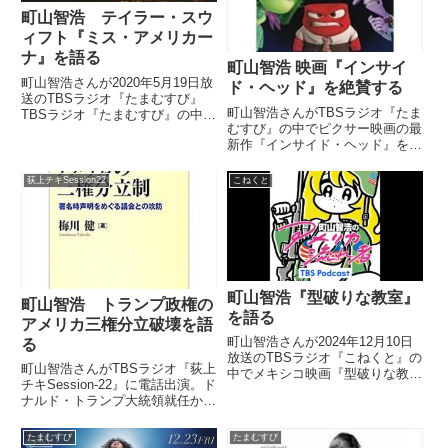
町山智浩 テイラー・スウ
ィフト『ミス・アメリカー
ナ』を語る
町山智浩 映画『インサイ
町山智浩さんが2020年5月19日放
ド・ヘッド』を絶賛する
送のTBSラジオ『たまむすび』
町山智浩さんがTBSラジオ『たま
TBSラジオ『たまむすび』の中で
むすび』の中でピクサー映画の最
Netflixで配信されているテイラ
新作『インサイド・ヘッド』を紹
ー・スウィフトを描いたドキュメ
介。全町山が泣いた！と絶賛して
ンタリー『ミス・アメリカーナ』
いました。（町山智浩）というこ
を紹介していました。（町山智
荻上チキSession22
こねくと
とでね、今日はアニメの話をしま
浩）でも、今日はそ...
す。これはですね、今年のベスト
に入りますね。ピクサーの新作...
町山智浩『型破りな教室』
町山智浩 トランプ政権の
を語る
アメリカ三権分立破壊を語
町山智浩さんが2024年12月10日
る
放送のTBSラジオ『こねくと』の
町山智浩さんがTBSラジオ『荻上
中でメキシコ映画『型破りな教
チキSession-22』に電話出演。ド
室』について話していました。
ナルド・トランプ大統領就任から
2週間がたったアメリカの状況
と、トランプ政権が行おうとして
たまむすび
たまむすび