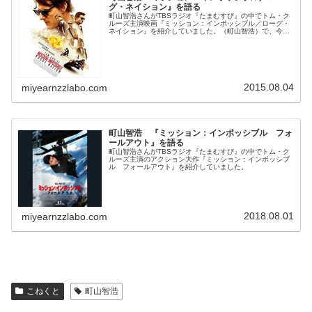
グ・ネイション』を語る
町山智浩さんがTBSラジオ『たまむすび』の中でトム・ク
ルーズ主演映画『ミッション：インポッシブル／ローグ・
ネイション』を紹介していました。（町山智浩）で、今日
はですね、その中でもトム・クルーズ史上第二位のヒット
と言われているですね、『ミッシ...
2015.08.04
miyearnzzlabo.com
町山智浩 『ミッション：インポッシブル フォ
ールアウト』を語る
町山智浩さんがTBSラジオ『たまむすび』の中でトム・ク
ルーズ主演のアクション大作『ミッション：インポッシブ
ル フォールアウト』を紹介していました。
2018.08.01
miyearnzzlabo.com
こねくと
町山智浩