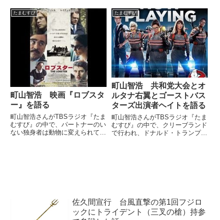
（山里亮太）町山さん、私もつい
に『ゲット・アウト』を見てきま
たまむすび
たまむすび
して。（町山智浩）ああ、そうで
すか！（海保知里）仲間が増えま
した。（町山智浩）どうでした...
町山智浩 共和党大会とオ
町山智浩 映画『ロブスタ
ルタナ右翼とゴーストバス
ー』を語る
ターズ出演者ヘイトを語る
町山智浩さんがTBSラジオ『たま
町山智浩さんがTBSラジオ『たま
むすび』の中で、パートナーのい
むすび』の中で、クリーブランド
ない独身者は動物に変えられてし
で行われ、ドナルド・トランプが
まう世界を描いた映画『ロブスタ
大統領候補として指名された共和
ー』について話していました。
党大会の模様やそこに集まったオ
（赤江珠緒）では町山さん。『ロ
ルタナ右翼たち、そしてリブート
ブスター』の話ですね。（町山智
版『ゴーストバスターズ』に対す
浩）そう。『ロブスター』。こ
るヘイト運動について話してい...
の...
佐久間宣行 台風直撃の第1回フジロ
ックにトライデント（三叉の槍）持参