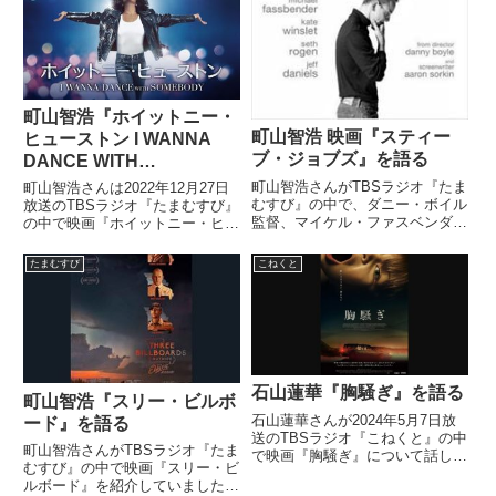
いる三権分立の基本的な破壊につ
いて話していました。（荻上チ
キ）そうした中で、他に...
町山智浩『ホイットニー・
町山智浩 映画『スティー
ヒューストン I WANNA
ブ・ジョブズ』を語る
DANCE WITH
SOMEBODY』を語る
町山智浩さんがTBSラジオ『たま
町山智浩さんは2022年12月27日
むすび』の中で、ダニー・ボイル
放送のTBSラジオ『たまむすび』
監督、マイケル・ファスベンダー
の中で映画『ホイットニー・ヒュ
主演の映画『スティーブ・ジョブ
ーストン I WANNA DANCE
ズ（Steve Jobs）』について話
WITH SOMEBODY』を紹介して
たまむすび
こねくと
していました。（町山智浩）今日
いました。
はですね、『スティーブ・ジョブ
ズ（Steve Jo...
石山蓮華『胸騒ぎ』を語る
町山智浩『スリー・ビルボ
石山蓮華さんが2024年5月7日放
ード』を語る
送のTBSラジオ『こねくと』の中
町山智浩さんがTBSラジオ『たま
で映画『胸騒ぎ』について話して
むすび』の中で映画『スリー・ビ
いました。
ルボード』を紹介していました。