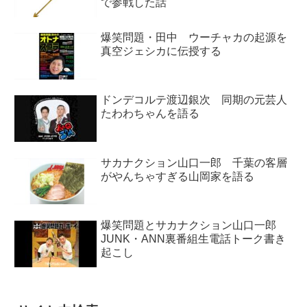
で参戦した話
爆笑問題・田中 ウーチャカの起源を
真空ジェシカに伝授する
ドンデコルテ渡辺銀次 同期の元芸人
たわわちゃんを語る
サカナクション山口一郎 千葉の客層
がやんちゃすぎる山岡家を語る
爆笑問題とサカナクション山口一郎
JUNK・ANN裏番組生電話トーク書き
起こし