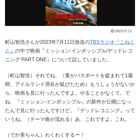
2023.07.11
町山智浩さんが2023年7月11日放送の
TBSラジオ『こねく
と』
の中で映画『ミッション:インポッシブル/デッドレコ
ニング PART ONE』について話していました。
（町山智浩）それでね、（妻がパスポートを盗まれて1週
間、アイルランド滞在が延びたため）もうしょうがないか
ら、映画を見に行ったんですよ。やることがなくて。で
ね、『ミッション:インポッシブル』の新作が公開になっ
たんで見に行ったんですけど。『デッドレコニング』って
いうね。（テーマ曲が流れる）あ、これですよ。これ。
（でか美ちゃん）わくわくするー！