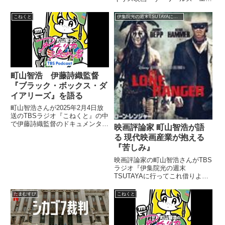
ド』を紹介していました。（町山
智浩）今回、ちょうどイギリスの
こねくと
伊集院光の週末TSUTAYAに行ってこれ借りよう！
映画で『ワールズ・エンド（The
World's End）』という映画を紹
介します。（赤...
町山智浩 伊藤詩織監督
『ブラック・ボックス・ダ
イアリーズ』を語る
町山智浩さんが2025年2月4日放
送のTBSラジオ『こねくと』の中
で伊藤詩織監督のドキュメンタリ
映画評論家 町山智浩が語
ー映画『ブラック・ボックス・ダ
る 現代映画産業が抱える
イアリーズ』を紹介していまし
『苦しみ』
た。
映画評論家の町山智浩さんがTBS
ラジオ『伊集院光の週末
TSUTAYAに行ってこれ借りよ
う！』に出演。映画を紹介する前
のトークで、いま映画産業が抱え
たまむすび
こねくと
ている苦しみについて話していま
した。（伊集院光）さあ、お待た
せいたしました。映画には一言も
二言...