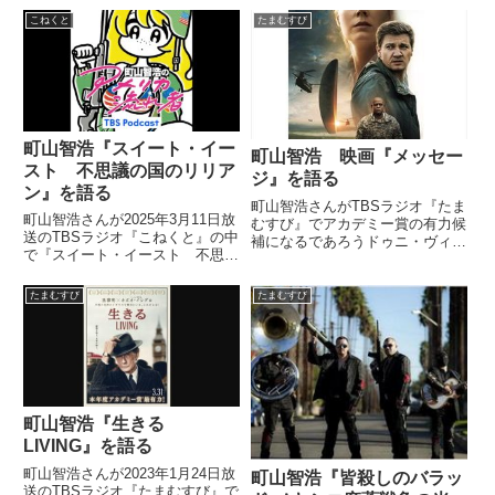
こねくと
たまむすび
町山智浩『スイート・イー
町山智浩 映画『メッセー
スト 不思議の国のリリア
ジ』を語る
ン』を語る
町山智浩さんがTBSラジオ『たま
町山智浩さんが2025年3月11日放
むすび』でアカデミー賞の有力候
送のTBSラジオ『こねくと』の中
補になるであろうドゥニ・ヴィル
で『スイート・イースト 不思議
ヌーヴ監督の映画『メッセージ』
の国のリリアン』を紹介していま
を紹介していました。（町山智
した。
浩）今日、ご紹介する映画はです
たまむすび
たまむすび
ね、『メッセージ』という映画
で。これ、アカデミー賞に引っか
か...
町山智浩『生きる
LIVING』を語る
町山智浩さんが2023年1月24日放
町山智浩『皆殺しのバラッ
送のTBSラジオ『たまむすび』で