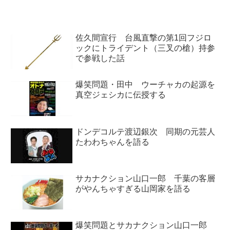
ね。「2020年、俺たちの楽...
も。5月14日が「エルサレムの...
佐久間宣行 台風直撃の第1回フジロ
ックにトライデント（三叉の槍）持参
で参戦した話
爆笑問題・田中 ウーチャカの起源を
真空ジェシカに伝授する
ドンデコルテ渡辺銀次 同期の元芸人
たわわちゃんを語る
サカナクション山口一郎 千葉の客層
がやんちゃすぎる山岡家を語る
爆笑問題とサカナクション山口一郎