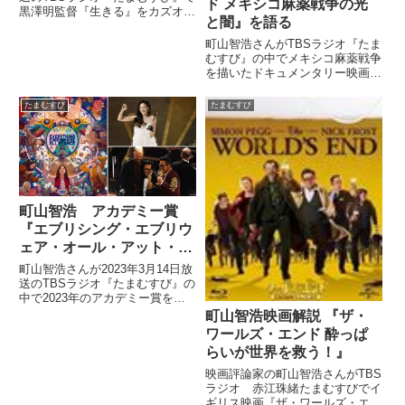
ド メキシコ麻薬戦争の光
黒澤明監督『生きる』をカズオ・
と闇』を語る
イシグロさんがイギリスでリメイ
クした『生きる LIVING』を紹介
町山智浩さんがTBSラジオ『たま
していました。
むすび』の中でメキシコ麻薬戦争
を描いたドキュメンタリー映画
『皆殺しのバラッド メキシコ麻
薬戦争の光と闇』を紹介していま
たまむすび
たまむすび
した。 メキシコ麻薬戦争を映す
衝撃のドキュメンタリー「皆殺し
のバラッド」公開 #映画 #e...
町山智浩 アカデミー賞
『エブリシング・エブリウ
ェア・オール・アット・ワ
ンス』の快挙を語る
町山智浩さんが2023年3月14日放
送のTBSラジオ『たまむすび』の
中で2023年のアカデミー賞を振
り返り。映画『エブリシング・エ
町山智浩映画解説 『ザ・
ブリウェア・オール・アット・ワ
ワールズ・エンド 酔っぱ
ンス』が成し遂げた快挙や、今回
らいが世界を救う！』
受賞した作品の共通点などについ
て話していました。
映画評論家の町山智浩さんがTBS
ラジオ 赤江珠緒たまむすびでイ
ギリス映画『ザ・ワールズ・エン