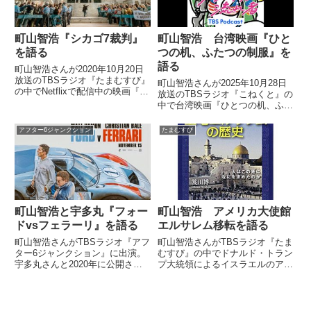
町山智浩『シカゴ7裁判』
町山智浩 台湾映画『ひと
を語る
つの机、ふたつの制服』を
語る
町山智浩さんが2020年10月20日
放送のTBSラジオ『たまむすび』
町山智浩さんが2025年10月28日
の中でNetflixで配信中の映画『シ
放送のTBSラジオ『こねくと』の
カゴ7裁判』を紹介していまし
中で台湾映画『ひとつの机、ふた
た。━世界が見ている━民主党全
つの制服』について話していまし
国大会で平和的に行われるはずの
た。
アフター6ジャンクション
たまむすび
抗議デモ。警察との激しい衝突に
発展した後、主催...
町山智浩と宇多丸『フォー
町山智浩 アメリカ大使館
ドvsフェラーリ』を語る
エルサレム移転を語る
町山智浩さんがTBSラジオ『アフ
町山智浩さんがTBSラジオ『たま
ター6ジャンクション』に出演。
むすび』の中でドナルド・トラン
宇多丸さんと2020年に公開され
プ大統領によるイスラエルのアメ
る映画をトーク。『フォードvs
リカ大使館のエルサレム移転につ
フェラーリ』について話していま
いて話していました。（町山智
した。（宇多丸）はい、今夜は
浩）それで、今日はアメリカとい
2020年一発目の特集ですから
うかイスラエルの話なんですけど