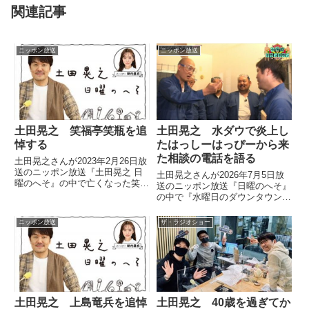
関連記事
ニッポン放送
ニッポン放送
土田晃之 水ダウで炎上し
土田晃之 笑福亭笑瓶を追
たはっしーはっぴーから来
悼する
た相談の電話を語る
土田晃之さんが2023年2月26日放
送のニッポン放送『土田晃之 日
土田晃之さんが2026年7月5日放
曜のへそ』の中で亡くなった笑福
送のニッポン放送『日曜のへそ』
亭笑瓶さんを追悼していました。
の中で『水曜日のダウンタウン』
ぼくらのバリケード戦争で炎上し
ているはっしーはっぴーさんにつ
ニッポン放送
ザ・ラジオショー
いてトーク。はっしーはっぴーさ
んから相談の電話がかかってきた
際にかけた言葉を紹介していまし
た。
土田晃之 上島竜兵を追悼
土田晃之 40歳を過ぎてか