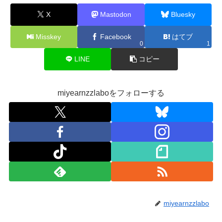
X
Mastodon
Bluesky
Misskey
Facebook
はてブ
0
1
LINE
コピー
miyearnzzlaboをフォローする
miyearnzzlabo