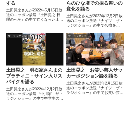
する
らのひな壇での振る舞いの
変化を語る
土田晃之さんが2022年5月15日放
送のニッポン放送『土田晃之 日
土田晃之さんが2022年12月2日放
曜のへそ』の中で亡くなった上島
送のニッポン放送『ナイツ ザ・
竜兵さんを追悼していました。
ラジオショー』の中で40歳を超
えて、ひな壇での振る舞いが変わ
ってきたことについて話していま
ザ・ラジオショー
ザ・ラジオショー
した。
土田晃之 明石家さんまの
土田晃之 お笑い芸人サッ
プラティニ・サイン入りス
カーポジション論を語る
パイクを語る
土田晃之さんが2023年2月15日放
送のニッポン放送『ナイツ ザ・
土田晃之さんが2022年12月2日放
ラジオショー』の中でお笑い芸人
送のニッポン放送『中川家 ザ・
をサッカーにたとえて紹介。誰が
ラジオショー』の中で中学生の時
どのポジションにあたるのか、ナ
に見た『笑っていいとも！』の中
イツのお二人と話していました。
で明石家さんまさんがプラティニ
からサイン入りスパイクをもらっ
ていた話を紹介。それを見て「絶
対に芸人になろう」と思ったと話
していました。