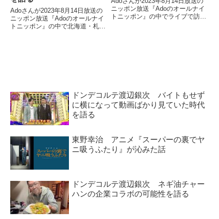
Adoさんが2023年8月14日放送の
ニッポン放送『Adoのオールナイ
Adoさんが2023年8月14日放送の
トニッポン』の中でライブで訪れ
ニッポン放送『Adoのオールナイ
た北海道で食べた「シメパフェ」
トニッポン』の中で北海道・札幌
について話していました。
でライブを行った際の模様を振り
返り。MCで「北海道はでっかい
どう」と言わざるをえなくなった
ことについて話していました。
ドンデコルテ渡辺銀次 バイトもせず
に横になって動画ばかり見ていた時代
を語る
東野幸治 アニメ『スーパーの裏でヤ
ニ吸うふたり』が沁みた話
ドンデコルテ渡辺銀次 ネギ油チャー
ハンの企業コラボの可能性を語る