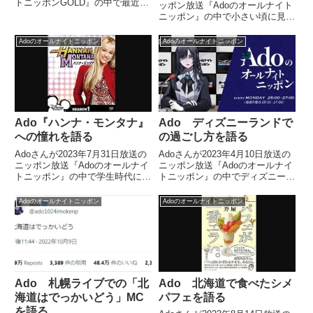
トニッポンGOLD』の中で最近の
ッポン放送『Adoのオールナイト
YouTubeショート事情についてト
ニッポン』の中で小さい頃に見て
ーク。ヘビロテ中の楽曲「朝の光
いた『ミッキーマウス クラブハ
の中で」について話していまし
ウス』についてトーク。そこで流
Adoのオールナイトニッポン
Adoのオールナイトニッポン
た。
れていた虹の歌について、ずっと
抱いていた疑問点を話していまし
た。
Ado『ハンナ・モンタナ』
Ado ディズニーランドで
への憧れを語る
の過ごし方を語る
Adoさんが2023年7月31日放送の
Adoさんが2023年4月10日放送の
ニッポン放送『Adoのオールナイ
ニッポン放送『Adoのオールナイ
トニッポン』の中で学生時代にし
トニッポン』の中でディズニーラ
ていた妄想についてトーク。『シ
ンド・ディズニーシーについてト
ークレット・アイドル ハンナ・
ーク。ディズニー大好きなAdoさ
Adoのオールナイトニッポン
Adoのオールナイトニッポン
モンタナ』のようになりたかった
んが自身のパーク内での過ごし方
という話をしていました。
について話していました。
Ado 札幌ライブでの「北
Ado 北海道で食べたシメ
海道はでっかいどう」MC
パフェを語る
を語る