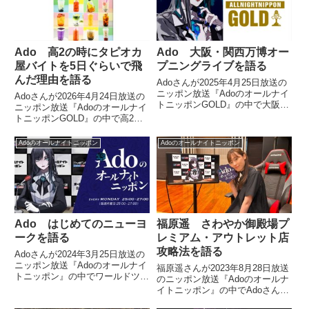
Ado 高2の時にタピオカ
Ado 大阪・関西万博オー
屋バイトを5日ぐらいで飛
プニングライブを語る
んだ理由を語る
Adoさんが2025年4月25日放送の
ニッポン放送『Adoのオールナイ
Adoさんが2026年4月24日放送の
トニッポンGOLD』の中で大阪・
ニッポン放送『Adoのオールナイ
関西万博で行ったオープニングス
トニッポンGOLD』の中で高2の
ペシャルライブについて話してい
時にやったタピオカ屋バイトを振
ました。
り返り。自分以外の同僚に日本語
Adoのオールナイトニッポン
Adoのオールナイトニッポン
が全く通じず、翻訳機を介してコ
ミュニケーションを取らざるを得
なかったため5日ぐらいで飛んで
しまったと話していました。
Ado はじめてのニューヨ
福原遥 さわやか御殿場プ
ークを語る
レミアム・アウトレット店
攻略法を語る
Adoさんが2024年3月25日放送の
ニッポン放送『Adoのオールナイ
福原遥さんが2023年8月28日放送
トニッポン』の中でワールドツア
のニッポン放送『Adoのオールナ
ーで訪れたニューヨークでしたこ
イトニッポン』の中でAdoさんと
とを話していました。
のドライブプランをトーク。待ち