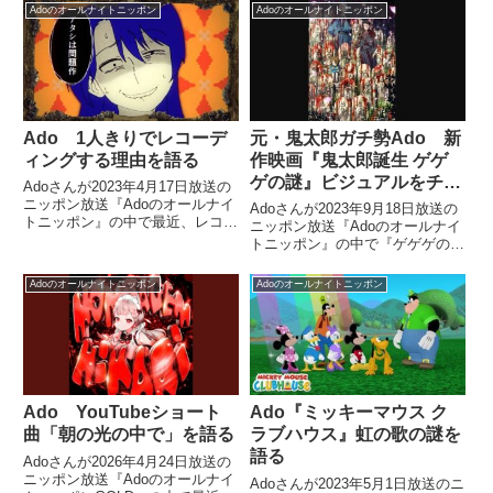
時間が長いことで有名な御殿場プ
Adoのオールナイトニッポン
Adoのオールナイトニッポン
レミアム・アウトレットにあるさ
わやかの攻略法を話していまし
た。
Ado 1人きりでレコーデ
元・鬼太郎ガチ勢Ado 新
ィングする理由を語る
作映画『鬼太郎誕生 ゲゲ
ゲの謎』ビジュアルをチェ
Adoさんが2023年4月17日放送の
ックする
ニッポン放送『Adoのオールナイ
Adoさんが2023年9月18日放送の
トニッポン』の中で最近、レコー
ニッポン放送『Adoのオールナイ
ディングをしまくる日々であるこ
トニッポン』の中で『ゲゲゲの鬼
とを紹介。1人きりでレコーディ
太郎』の新作映画『鬼太郎誕生
ングをするスタイルを取っている
ゲゲゲの謎』のキービジュアルを
Adoのオールナイトニッポン
Adoのオールナイトニッポン
理由を話していました。
元鬼太郎ガチ勢としてチェックし
ていました。
Ado YouTubeショート
Ado『ミッキーマウス ク
曲「朝の光の中で」を語る
ラブハウス』虹の歌の謎を
語る
Adoさんが2026年4月24日放送の
ニッポン放送『Adoのオールナイ
Adoさんが2023年5月1日放送のニ