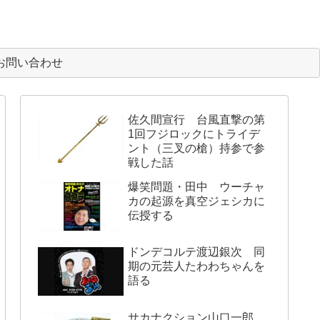
お問い合わせ
佐久間宣行 台風直撃の第
1回フジロックにトライデ
ント（三叉の槍）持参で参
戦した話
爆笑問題・田中 ウーチャ
カの起源を真空ジェシカに
伝授する
ドンデコルテ渡辺銀次 同
期の元芸人たわわちゃんを
語る
サカナクション山口一郎