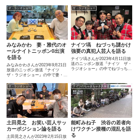
なわさんが司会を務めたパーティ
日の放送された『水曜日のダウン
ーでゲストに来た沢尻エリカさん
タウン』100万円争奪金網でデス
ザ・ラジオショー
ザ・ラジオショー
の話を紹介していました。（土屋
マッチについて話していました。
伸之）でも、やっと独演会も終わ
りましたけどもね。振り返って...
みなみかわ 妻・雅代のオ
ナイツ塙 ねづっち謎かけ
ールナイトニッポン0出演
強要の真犯人芸人を語る
を語る
ナイツ塙さんが2023年4月11日放
送のニッポン放送『ナイツ ザ・
みなみかわさんが2023年9月21日
ラジオショー』の中でねづっちさ
放送のニッポン放送『ナイツ
んにことあるごとに謎かけを聞い
ザ・ラジオショー』の中で妻・雅
てくる芸人についてトーク。前日
代についてトーク。自身のオール
は林家三平師匠であると話してい
ナイトニッポン0の終盤に妻が1
ザ・ラジオショー
ナイツのちゃきちゃき大放送
ましたが、実際にねづっちさんに
人で『南川雅代のオールナイトニ
聞いた本当にうんざりしている芸
ッポン0』を担当したことなどを
人の名前を紹介していました。
話していました。
土田晃之 お笑い芸人サッ
能町みね子 渋谷の若者向
カーポジション論を語る
けワクチン接種の混乱を語
る
土田晃之さんが2023年2月15日放