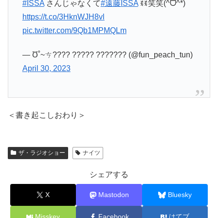
#ISSA
さんじゃなくて
#遠藤ISSA
ꉂꉂ笑笑(^ᗜ^*)
https://t.co/3HknWJH8vl
pic.twitter.com/9Qb1MPMQLm
— Ʊ˚~ㄘ???? ????? ??????? (@fun_peach_tun)
April 30, 2023
＜書き起こしおわり＞
ザ・ラジオショー
ナイツ
シェアする
X
Mastodon
Bluesky
Misskey
Facebook
はてブ