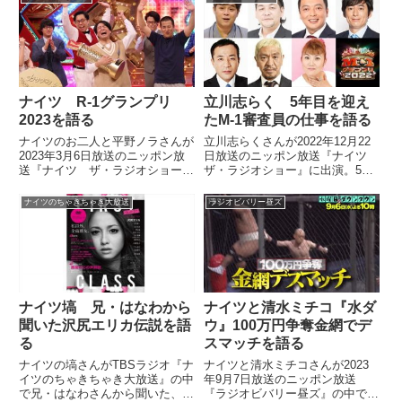
ナイツ R-1グランプリ
立川志らく 5年目を迎え
2023を語る
たM-1審査員の仕事を語る
ナイツのお二人と平野ノラさんが
立川志らくさんが2022年12月22
2023年3月6日放送のニッポン放
日放送のニッポン放送『ナイツ
送『ナイツ ザ・ラジオショー』
ザ・ラジオショー』に出演。5年
の中でR-1グランプリ2023を振り
目となったM-1グランプリの審査
返っていました。
員の仕事を話していました。
ナイツのちゃきちゃき大放送
ラジオビバリー昼ズ
ナイツ塙 兄・はなわから
ナイツと清水ミチコ『水ダ
聞いた沢尻エリカ伝説を語
ウ』100万円争奪金網でデ
る
スマッチを語る
ナイツの塙さんがTBSラジオ『ナ
ナイツと清水ミチコさんが2023
イツのちゃきちゃき大放送』の中
年9月7日放送のニッポン放送
で兄・はなわさんから聞いた、は
『ラジオビバリー昼ズ』の中で前