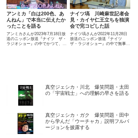
アンミカ「白は200色、あ
ナイツ塙 川崎麻世記者会
んねん」で本当に伝えたか
見・カイヤ仁王立ちを独演
ったことを語る
会で完コピした話
アンミカさんが2023年7月18日放
ナイツ塙さんが2022年11月28日
送のニッポン放送『ナイツ ザ・
放送のニッポン放送『ナイツ
ラジオショー』の中でかつて、
ザ・ラジオショー』の中で無事終
『酒のツマミになる話』で披露し
了したナイツ独演会を振り返り。
た「白は200色、あんねん」につ
川崎麻世さんの記者会見で仁王立
いてトーク。その時に本当に伝え
ちで睨みつけていたカイヤさんの
たかったことを話していました。
オマージュを独演会で披露した話
をしていました。
真空ジェシカ・川北 爆笑問題・太田
の「宇宙戦士」への理解の早さを語る
真空ジェシカ・ガク 爆笑問題・田中
から学んだ「ウーチャカ」説明フルバ
ージョンを披露する