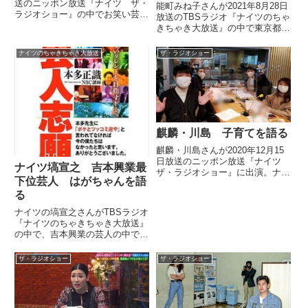
送のニッポン放送『ナイツ ザ・
能町みね子さんが2021年8月28日
ラジオショー』の中でお笑い芸人
放送のTBSラジオ『ナイツのちゃ
をサッカーにたとえて紹介。誰が
きちゃき大放送』の中で東京都が
どのポジションにあたるのか、ナ
渋谷で開始した若者向けワクチン
イツのお二人と話していました。
接種についてトーク。1日の接種
ナイツのちゃきちゃき大放送
ザ・ラジオショー
可能数の少なさや東京都の若者に
ワクチン接種を促すPR費用など
について話していました。
麒麟・川島 子育てを語る
麒麟・川島さんが2020年12月15
日放送のニッポン放送『ナイツ
ナイツ塙宣之 吉本興業最
ザ・ラジオショー』に出演。ナイ
下位芸人 はがちゃんを語
ツ、相席スタート・山崎ケイさん
とお子さんとの暮らしについて話
る
していました。
ナイツの塙宣之さんがTBSラジオ
『ナイツのちゃきちゃき大放送』
の中で、吉本興業の芸人の中で最
下位をとり続ける芸人、はがちゃ
んについて話していました。（塙
ザ・ラジオショー
ザ・ラジオショー
宣之）そのきゃりーぱみゅぱみゅ
で言うと、思い出したんですけど
ね、ダウンタウンの浜田さんが...