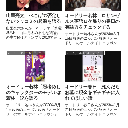
山里亮太 ぺこぱの否定し
オードリー若林 ロサンゼ
ないツッコミの起源を語る
ルス英語ロケ帰りの春日の
英語力をチェックする
山里亮太さんがTBSラジオ『水曜
JUNK 山里亮太の不毛な議論』
オードリー若林さんが2024年3月
の中でM-1グランプリ2019で活躍
16日放送のニッポン放送『オー
したぺこぱの「否定しないをしな
ドリーのオールナイトニッポン』
いツッコミ」の起源について、ゲ
の中でNHKの英語特番でロサン
ストのオードリー若林さんと話し
ゼルスでロケをしてきたという春
オードリーのオールナイトニッポン
オードリーのオールナイトニッポン
ていました。 この投稿を
日さんの実際の英語力をチェック
Instagramで見る ...
していました。
オードリー若林「忍者めし
オードリー春日 死んだら
のキャラクターのモデルは
お墓に現金をギチギチに入
若林」説を語る
れてほしい話
オードリー若林さんが2026年8月
オードリー春日さんが2023年1月
1日放送のニッポン放送『オード
21日放送のニッポン放送『オー
リーのオールナイトニッポン』の
ドリーのオールナイトニッポン』
中でUHA味覚糖のグミ・忍者め
の中であまりお金を使いたくない
しについてトーク。パッケージに
ことについてトーク。「自分のお
書かれている忍者のキャラクター
金は誰にも渡したくない。できれ