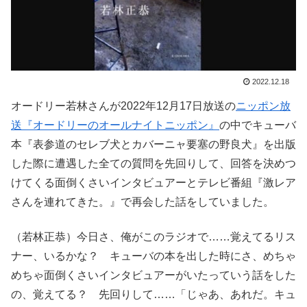
2022.12.18
オードリー若林さんが2022年12月17日放送の
ニッポン放
送『オードリーのオールナイトニッポン』
の中でキューバ
本『表参道のセレブ犬とカバーニャ要塞の野良犬』を出版
した際に遭遇した全ての質問を先回りして、回答を決めつ
けてくる面倒くさいインタビュアーとテレビ番組『激レア
さんを連れてきた。』で再会した話をしていました。
（若林正恭）今日さ、俺がこのラジオで……覚えてるリス
ナー、いるかな？ キューバの本を出した時にさ、めちゃ
めちゃ面倒くさいインタビュアーがいたっていう話をした
の、覚えてる？ 先回りして……「じゃあ、あれだ。キュ