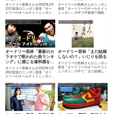
た話
オードリー若林さんが2025年2月
オードリーの若林さんがニッポン
22日放送のニッポン放送『オー
放送『オードリーのオールナイト
ドリーのオールナイトニッポン』
ニッポン』の中で洋食屋で偶然、
の中で最近、TikTokで『news
BUMP OF CHICKENの増川弘明
every.』のニュース動画を見てい
さんと隣の席に座り、意気投合し
オードリーのオールナイトニッポン
オードリーのオールナイトニッポン
ることを紹介。そしてそこにおす
た話をしていました。（若林正
すめで陰謀論動画が入ってくるこ
恭）よく行っていた洋食屋が閉店
とについて話していました。
するっていうことになっ...
オードリー若林「最新のカ
オードリー若林「まだ結婚
ラオケで歌われた曲ランキ
しないの？」いじりを語る
ング」に感じる違和感を語
オードリーの若林さんがニッポン
る
放送『オードリーのオールナイト
オードリー若林さんが2023年1月
ニッポン』の中で「まだ結婚しな
28日放送のニッポン放送『オー
いの？」とあちこちでいじられて
ドリーのオールナイトニッポン』
いる件について話していました。
の「言語化できない」のコーナー
（若林正恭）でもほら、女性に
で「最新のカラオケで歌われた曲
山崎怜奈の誰かに話したかったこと。
オードリーのオールナイトニッポン
「まだ結婚しないの？」とかって
ランキング」に対して感じるモヤ
聞いちゃいけない時代になってい
モヤを話していました。
る...