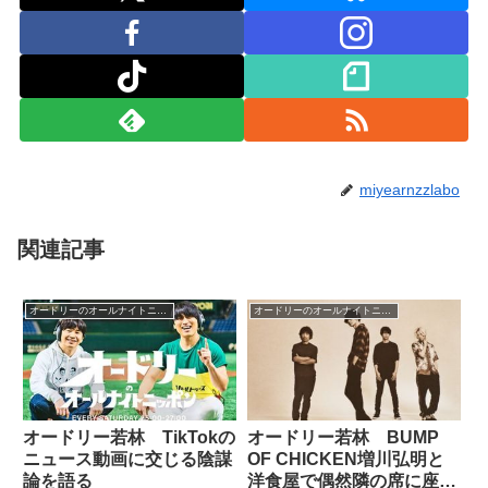
miyearnzzlabo
関連記事
オードリーのオールナイトニッポン
オードリーのオールナイトニッポン
オードリー若林 TikTokの
オードリー若林 BUMP
ニュース動画に交じる陰謀
OF CHICKEN増川弘明と
論を語る
洋食屋で偶然隣の席に座っ