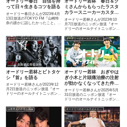
オードリー春日 自信を持
オードリー若林 春日＆ク
って日々生きるコツを語る
ミさんからもらったラスタ
カラースニーカーカスタマ
オードリー春日さんが2023年4月
イズ計画を語る
13日放送のTOKYO FM『山崎怜
オードリー若林さんが2023年10
奈の誰かに話したかったこと。』
月7日放送のニッポン放送『オー
に出演。リスナーからの「春日さ
ドリーのオールナイトニッポン』
んのように自信を持って日々を生
の中で春日さんとクミさんから誕
きるためのコツを教えてくださ
生日プレゼントでもらったラスタ
オードリーのオールナイトニッポン
オードリーのオールナイトニッポン
い」という質問に回答していまし
カラーのエアフォースワンについ
た。
てトーク。「ちょっとだけカスタ
マイズしたい」と話していまし
た。
オードリー若林とビトタケ
オードリー若林 おぎやは
シ『首』を語る
ぎ小木と片頭痛治療の注射
が効かなくなってきた件で
オードリー若林さんが2023年12
意見が一致した話
月2日放送のニッポン放送『オー
オードリー若林さんが2025年5月
ドリーのオールナイトニッポン』
31日放送のニッポン放送『オー
の中で北野武監督作品『首』を見
ドリーのオールナイトニッポン』
たことについてトーク。「ビトタ
の中で片頭痛仲間のおぎやはぎ小
ケシさんが見たのかどうか、たし
木さんと、片頭痛治療の特効薬だ
山里亮太の不毛な議論
オードリーのオールナイトニッポン
かめたい」ということで生放送中
った注射が徐々に効かなくなって
に電話をつなぎ、確認していまし
きているという件で意見が一致し
た。
たことを話していました。