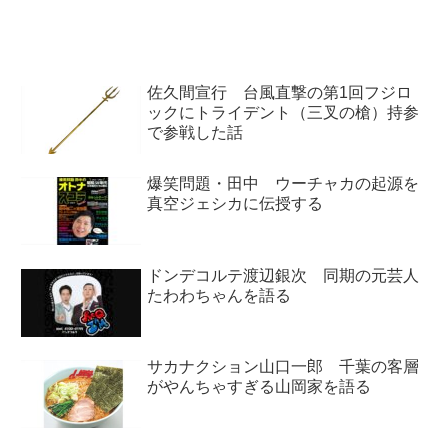
のモデルは自分であると話してい
ば全部持っていきたい」と話して
ました。
いました。
佐久間宣行 台風直撃の第1回フジロ
ックにトライデント（三叉の槍）持参
で参戦した話
爆笑問題・田中 ウーチャカの起源を
真空ジェシカに伝授する
ドンデコルテ渡辺銀次 同期の元芸人
たわわちゃんを語る
サカナクション山口一郎 千葉の客層
がやんちゃすぎる山岡家を語る