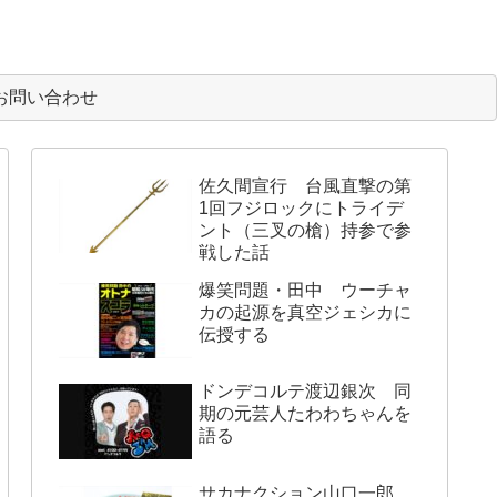
お問い合わせ
佐久間宣行 台風直撃の第
1回フジロックにトライデ
ント（三叉の槍）持参で参
戦した話
爆笑問題・田中 ウーチャ
カの起源を真空ジェシカに
伝授する
ドンデコルテ渡辺銀次 同
期の元芸人たわわちゃんを
語る
サカナクション山口一郎