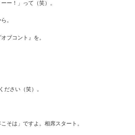
ィーー！」って（笑）。
から。
グオブコント』を。
？
ください（笑）。
年こそは」ですよ。相席スタート。